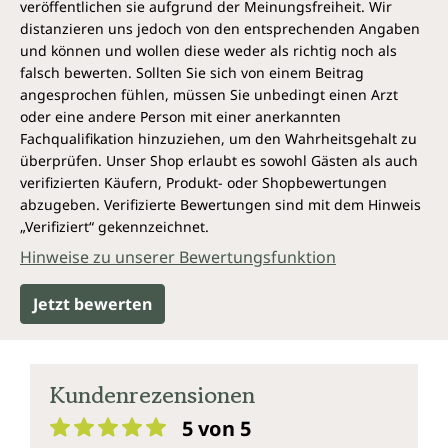
Mischung aus antibiotischen, systemischen und
veröffentlichen sie aufgrund der Meinungsfreiheit. Wir
synergistischen Komponenten die beste
distanzieren uns jedoch von den entsprechenden Angaben
Abwehrstrategie gegen resistente Infektionen sind.
und können und wollen diese weder als richtig noch als
Der Autor erklärt anschaulich die Entstehung der
falsch bewerten. Sollten Sie sich von einem Beitrag
Antibiotikaresistenz sowie die Bedeutung von
angesprochen fühlen, müssen Sie unbedingt einen Arzt
Kräuteranwendungen und stellt ausführliche
oder eine andere Person mit einer anerkannten
Monographien bewährter wirksamer Heilpflanzen
Fachqualifikation hinzuziehen, um den Wahrheitsgehalt zu
vor.
überprüfen. Unser Shop erlaubt es sowohl Gästen als auch
verifizierten Käufern, Produkt- oder Shopbewertungen
PFLANZLICHE ANTIBIOTIKA ist ein wichtiges und
abzugeben. Verifizierte Bewertungen sind mit dem Hinweis
praxistaugliches Referenzwerk für Heilpraktiker,
„Verifiziert“ gekennzeichnet.
Ärzte für Naturheilkunde, professionelle Therapeuten
Hinweise zu unserer Bewertungsfunktion
und gesundheitsbewusste Laien. Es bietet die besten
Grundlage dafür, die Kräuteranwendungen zu finden
Jetzt bewerten
und sogar selbst hochwirksame Medizin
herzustellen. Ein positives, aufbauendes und
inspirierendes Buch, das nicht nur ein Umdenken
anmahnt, sondern auch ganz konkrete Wege aus
Kundenrezensionen
dem lebensbedrohlichen Szenario „Multiresistenzen”
aufzeigt.
5 von 5
Durchschnittliche Bewertung von 5 von 5 Sternen