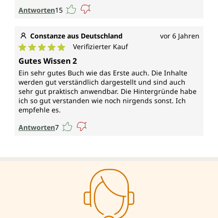
- Vorbeugen: Hilfreiche Tipps zur Stärkung des
Antworten
15
Immunsystems.
- Alternative pflanzliche Antibiotika selbst herstellen.
- Mehr als 200 Tinktur-Rezepte
Constanze aus Deutschland
vor 6 Jahren
Verifizierter Kauf
Durchschnittliche Bewertung von 5 von 5 Sternen
Gutes Wissen 2
Ein sehr gutes Buch wie das Erste auch. Die Inhalte
werden gut verständlich dargestellt und sind auch
sehr gut praktisch anwendbar. Die Hintergründe habe
ich so gut verstanden wie noch nirgends sonst. Ich
empfehle es.
Antworten
7