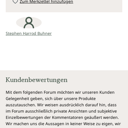
Zum Merkzettel hinzufügen
MRSA-Infektionen.
Bakterielle Infektionen sind auf dem Vormarsch und
pharmazeutische Antibiotika sind immer weniger in
der Lage, sie zu stoppen. Pathogene Bakterien sind
hartnäckige Überlebenskünstler. Sie tricksen die
Stephen Harrod Buhner
moderne Medizin aus und mutieren zu virulenten
„Superkeimen“, die antibiotikaresistent und
zunehmend tödlich sind.
Heilkräuter sind die Medizin der Menschen. Sie waren
es immer. Sie waren unserer Begleiter, als wir aus
dem ökologischen Bauch des Planeten gekrochen
Kundenbewertungen
sind. Sie begleiten uns noch immer und sie heilen die
Notleidenden – zumindest jene, die über sie Bescheid
Mit dem folgenden Forum möchten wir unseren Kunden
wissen. Geben Sie sich keinen Illusionen hin: Es
Gelegenheit geben, sich über unsere Produkte
kommt der Tag, an dem wir sie brauchen. Stephen
auszutauschen. Wir weisen ausdrücklich darauf hin, dass
Harrod Buhner
im Forum ausschließlich private Ansichten und subjektive
Stephen Harrod Buhner, präsentiert schlüssige
Einzelbewertungen der Kommentatoren geäußert werden.
Belege dafür, dass Heilkräuter mit ihrer komplexen
Wir machen uns die Aussagen in keiner Weise zu eigen, wir