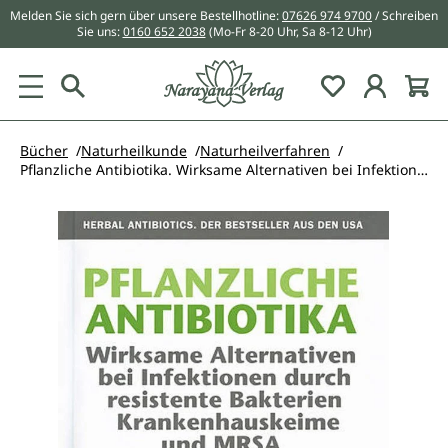
Melden Sie sich gern über unsere Bestellhotline:
07626 974 9700
/ Schreiben
alt springen
Sie uns:
0160 652 2038
(Mo-Fr 8-20 Uhr, Sa 8-12 Uhr)
Du hast 0 Pr
Bücher
Naturheilkunde
Naturheilverfahren
Pflanzliche Antibiotika. Wirksame Alternativen bei Infektionen durch resistente Bakterien Krankenhauskeime und MRSA
Bildergalerie überspringen