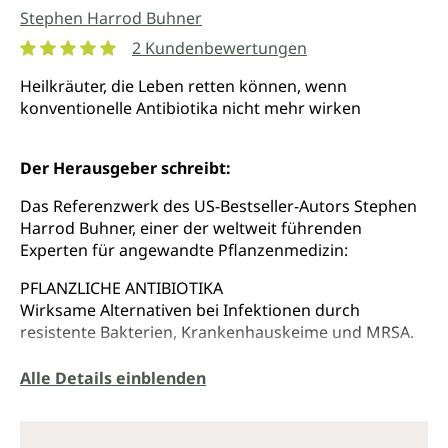
Stephen Harrod Buhner
2 Kundenbewertungen
Durchschnittliche Bewertung von 5 von 5 Sternen
Heilkräuter, die Leben retten können, wenn
konventionelle Antibiotika nicht mehr wirken
Der Herausgeber schreibt:
Das Referenzwerk des US-Bestseller-Autors Stephen
Harrod Buhner, einer der weltweit führenden
Experten für angewandte Pflanzenmedizin:
PFLANZLICHE ANTIBIOTIKA
Wirksame Alternativen bei Infektionen durch
resistente Bakterien, Krankenhauskeime und MRSA.
Die Wachstumskurve von Mikroorganismen ist
Alle Details einblenden
unerbittlich. Es ist nur eine Frage der Zeit, bis es zu
Epidemien resistenter Mikroorganismen kommt. Wir
haben nicht mehr viel Zeit. Wenn diese Zeit