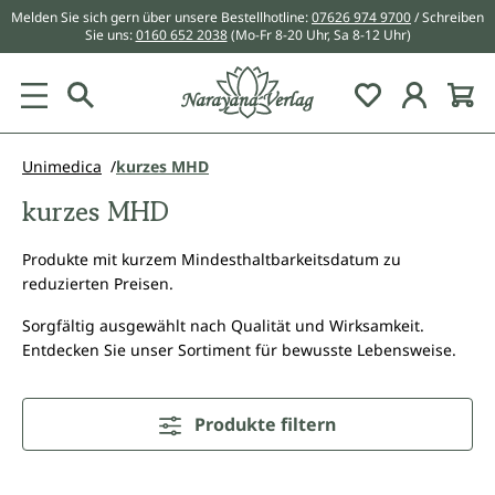
Melden Sie sich gern über unsere Bestellhotline:
07626 974 9700
/ Schreiben
alt springen
Sie uns:
0160 652 2038
(Mo-Fr 8-20 Uhr, Sa 8-12 Uhr)
Du hast 0 Pr
Unimedica
kurzes MHD
kurzes MHD
Produkte mit kurzem Mindesthaltbarkeitsdatum zu
reduzierten Preisen.
Sorgfältig ausgewählt nach Qualität und Wirksamkeit.
Entdecken Sie unser Sortiment für bewusste Lebensweise.
Produkte filtern