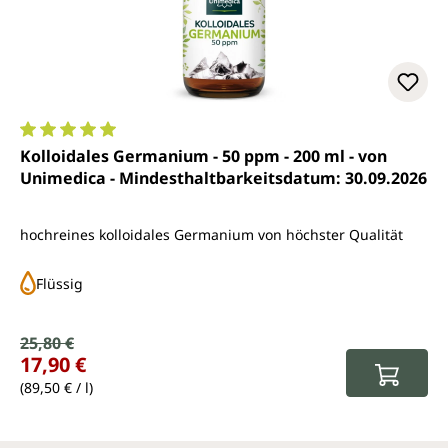
Durchschnittliche Bewertung von 5 von 5 Sternen
Kolloidales Germanium - 50 ppm - 200 ml - von
Unimedica - Mindesthaltbarkeitsdatum: 30.09.2026
hochreines kolloidales Germanium von höchster Qualität
Flüssig
Verkaufspreis:
25,80 €
Regulärer Preis:
17,90 €
(89,50 € / l)