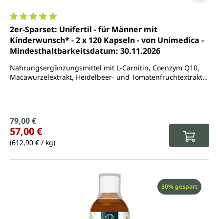
Durchschnittliche Bewertung von 5 von 5 Sternen
2er-Sparset: Unifertil - für Männer mit
Kinderwunsch* - 2 x 120 Kapseln - von Unimedica -
Mindesthaltbarkeitsdatum: 30.11.2026
Nahrungsergänzungsmittel mit L-Carnitin, Coenzym Q10,
Macawurzelextrakt, Heidelbeer- und Tomatenfruchtextrakt,
L-Arginin. Zink, Selen und Vitamin B6
Verkaufspreis:
79,00 €
Regulärer Preis:
57,00 €
(612,90 € / kg)
Rabatt
30% gespart