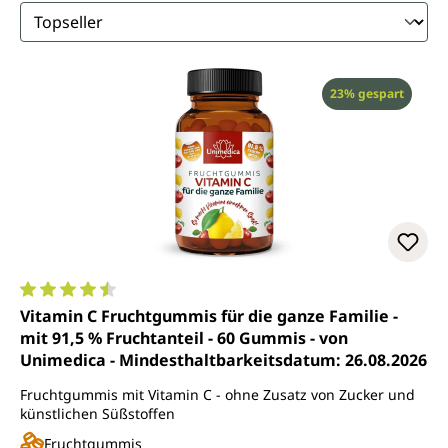
Rabatt
23% gespart
Durchschnittliche Bewertung von 4.4 von 5 Sternen
Vitamin C Fruchtgummis für die ganze Familie -
mit 91,5 % Fruchtanteil - 60 Gummis - von
Unimedica - Mindesthaltbarkeitsdatum: 26.08.2026
Fruchtgummis mit Vitamin C - ohne Zusatz von Zucker und
künstlichen Süßstoffen
Fruchtgummis