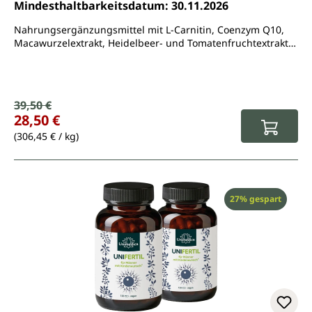
Mindesthaltbarkeitsdatum: 30.11.2026
Nahrungsergänzungsmittel mit L-Carnitin, Coenzym Q10,
Macawurzelextrakt, Heidelbeer- und Tomatenfruchtextrakt,
L-Arginin. Zink, Selen und Vitamin B6
Verkaufspreis:
39,50 €
Regulärer Preis:
28,50 €
(306,45 € / kg)
Rabatt
27% gespart