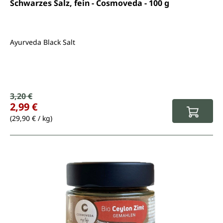
Durchschnittliche Bewertung von 4.9 von 5 Sternen
Schwarzes Salz, fein - Cosmoveda - 100 g
Ayurveda Black Salt
Verkaufspreis:
3,20 €
Regulärer Preis:
2,99 €
(29,90 € / kg)