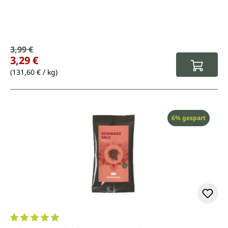
Verkaufspreis:
3,99 €
Regulärer Preis:
3,29 €
(131,60 € / kg)
Rabatt
6% gespart