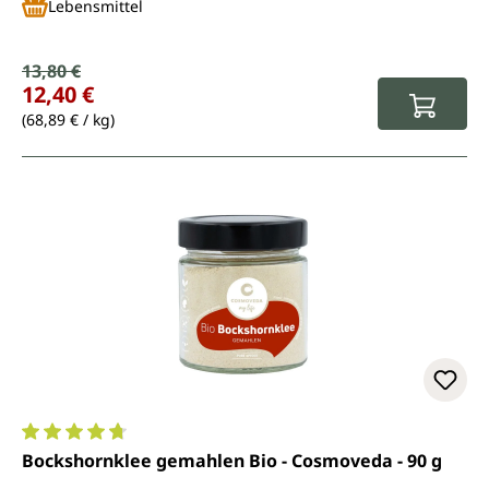
Lebensmittel
Verkaufspreis:
13,80 €
Regulärer Preis:
12,40 €
(68,89 € / kg)
Durchschnittliche Bewertung von 4.7 von 5 Sternen
Bockshornklee gemahlen Bio - Cosmoveda - 90 g