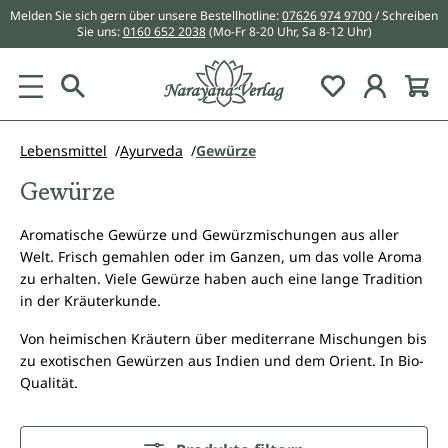
Melden Sie sich gern über unsere Bestellhotline:
07626 974 9700
/ Schreiben
alt springen
Sie uns:
0160 652 2038
(Mo-Fr 8-20 Uhr, Sa 8-12 Uhr)
Du hast 0 Pr
Lebensmittel
Ayurveda
Gewürze
Gewürze
Aromatische Gewürze und Gewürzmischungen aus aller
Welt. Frisch gemahlen oder im Ganzen, um das volle Aroma
zu erhalten. Viele Gewürze haben auch eine lange Tradition
in der Kräuterkunde.
Von heimischen Kräutern über mediterrane Mischungen bis
zu exotischen Gewürzen aus Indien und dem Orient. In Bio-
Qualität.