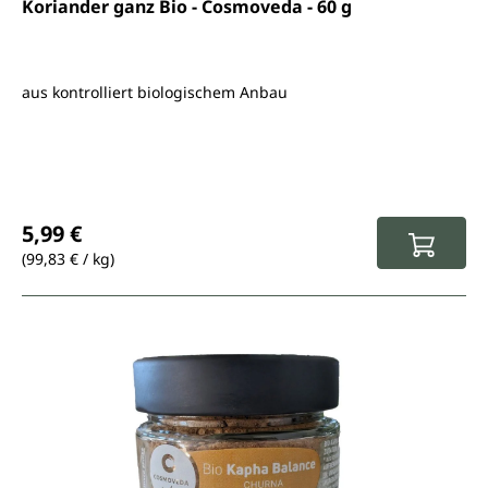
Durchschnittliche Bewertung von 5 von 5 Sternen
Koriander ganz Bio - Cosmoveda - 60 g
aus kontrolliert biologischem Anbau
Regulärer Preis:
5,99 €
(99,83 € / kg)