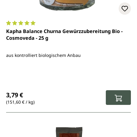
Durchschnittliche Bewertung von 5 von 5 Sternen
Kapha Balance Churna Gewürzzubereitung Bio -
Cosmoveda - 25 g
aus kontrolliert biologischem Anbau
Regulärer Preis:
3,79 €
(151,60 € / kg)