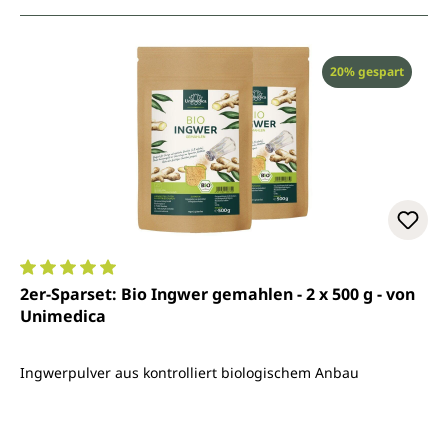
Rabatt
20% gespart
Durchschnittliche Bewertung von 5 von 5 Sternen
2er-Sparset: Bio Ingwer gemahlen - 2 x 500 g - von
Unimedica
Ingwerpulver aus kontrolliert biologischem Anbau