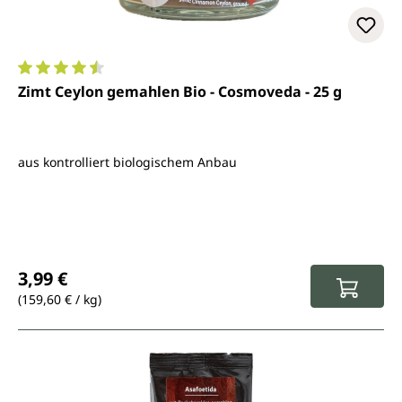
Durchschnittliche Bewertung von 4.6 von 5 Sternen
Zimt Ceylon gemahlen Bio - Cosmoveda - 25 g
aus kontrolliert biologischem Anbau
Regulärer Preis:
3,99 €
(159,60 € / kg)