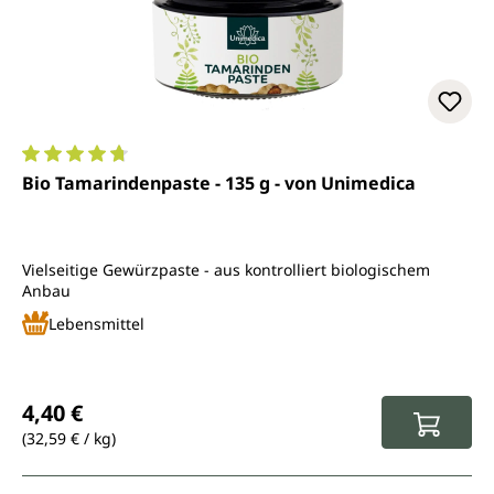
Durchschnittliche Bewertung von 4.7 von 5 Sternen
Bio Tamarindenpaste - 135 g - von Unimedica
Vielseitige Gewürzpaste - aus kontrolliert biologischem
Anbau
Lebensmittel
Regulärer Preis:
4,40 €
(32,59 € / kg)