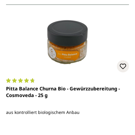
Durchschnittliche Bewertung von 4.8 von 5 Sternen
Pitta Balance Churna Bio - Gewürzzubereitung -
Cosmoveda - 25 g
aus kontrolliert biologischem Anbau