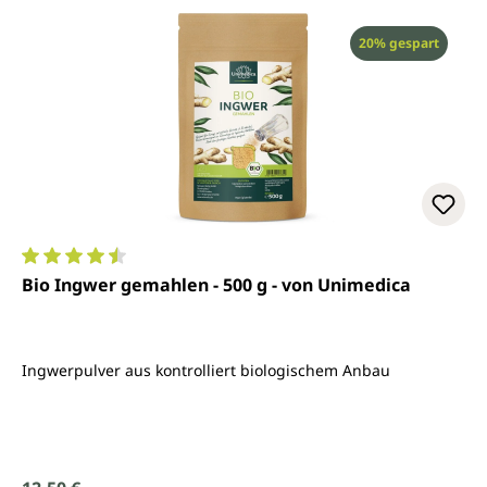
Rabatt
20% gespart
Durchschnittliche Bewertung von 4.6 von 5 Sternen
Bio Ingwer gemahlen - 500 g - von Unimedica
Ingwerpulver aus kontrolliert biologischem Anbau
Regulärer Preis: