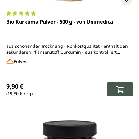
Durchschnittliche Bewertung von 4.8 von 5 Sternen
Bio Kurkuma Pulver - 500 g - von Unimedica
aus schonender Trocknung - Rohkostqualität - enthält den
sekundären Pflanzenstoff Curcumin - aus kontrolliert
biologischem Anbau
Pulver
Regulärer Preis:
9,90 €
(19,80 € / kg)