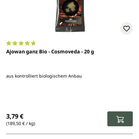
Durchschnittliche Bewertung von 4.8 von 5 Sternen
Ajowan ganz Bio - Cosmoveda - 20 g
aus kontrolliert biologischem Anbau
Regulärer Preis:
3,79 €
(189,50 € / kg)