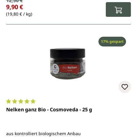
Verkaufspreis:
12,50 €
9,90 €
(19,80 € / kg)
Rabatt
17% gespart
Durchschnittliche Bewertung von 5 von 5 Sternen
Nelken ganz Bio - Cosmoveda - 25 g
aus kontrolliert biologischem Anbau