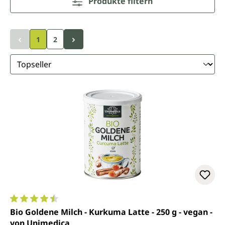
Produkte filtern
1
2
Durchschnittliche Bewertung von 4.6 von 5 Sternen
Bio Goldene Milch - Kurkuma Latte - 250 g - vegan -
von Unimedica