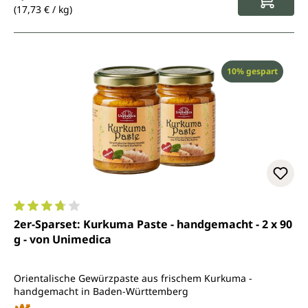
(17,73 € / kg)
Rabatt
10% gespart
Durchschnittliche Bewertung von 3.7 von 5 Sternen
2er-Sparset: Kurkuma Paste - handgemacht - 2 x 90
g - von Unimedica
Orientalische Gewürzpaste aus frischem Kurkuma -
handgemacht in Baden-Württemberg