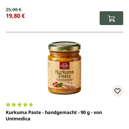
Verkaufspreis:
25,00 €
Regulärer Preis:
19,80 €
Durchschnittliche Bewertung von 4.8 von 5 Sternen
Kurkuma Paste - handgemacht - 90 g - von
Unimedica