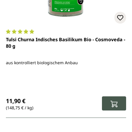
Durchschnittliche Bewertung von 5 von 5 Sternen
Tulsi Churna Indisches Basilikum Bio - Cosmoveda -
80 g
aus kontrolliert biologischem Anbau
Regulärer Preis:
11,90 €
(148,75 € / kg)