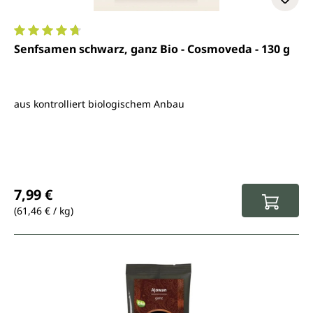
Durchschnittliche Bewertung von 4.8 von 5 Sternen
Senfsamen schwarz, ganz Bio - Cosmoveda - 130 g
aus kontrolliert biologischem Anbau
Regulärer Preis:
7,99 €
(61,46 € / kg)