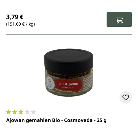
Regulärer Preis:
3,79 €
(151,60 € / kg)
Durchschnittliche Bewertung von 3 von 5 Sternen
Ajowan gemahlen Bio - Cosmoveda - 25 g