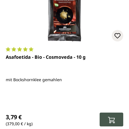
Durchschnittliche Bewertung von 5 von 5 Sternen
Asafoetida - Bio - Cosmoveda - 10 g
mit Bockshornklee gemahlen
Regulärer Preis:
3,79 €
(379,00 € / kg)