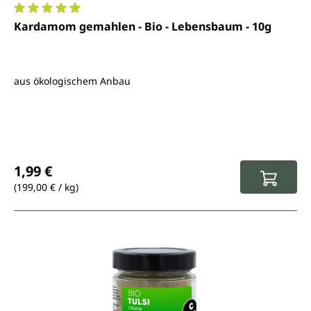
Durchschnittliche Bewertung von 5 von 5 Sternen
Kardamom gemahlen - Bio - Lebensbaum - 10g
aus ökologischem Anbau
Regulärer Preis:
1,99 €
(199,00 € / kg)