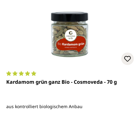
Durchschnittliche Bewertung von 5 von 5 Sternen
Kardamom grün ganz Bio - Cosmoveda - 70 g
aus kontrolliert biologischem Anbau