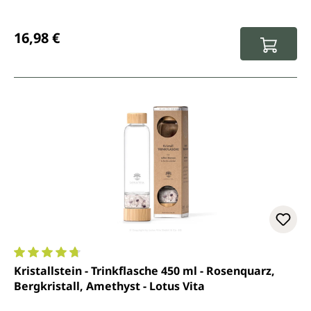
Regulärer Preis:
16,98 €
Durchschnittliche Bewertung von 4.7 von 5 Sternen
Kristallstein - Trinkflasche 450 ml - Rosenquarz,
Bergkristall, Amethyst - Lotus Vita