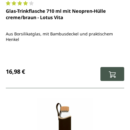
Durchschnittliche Bewertung von 4 von 5 Sternen
Glas-Trinkflasche 710 ml mit Neopren-Hülle
creme/braun - Lotus Vita
Aus Borsilikatglas, mit Bambusdeckel und praktischem
Henkel
Regulärer Preis:
16,98 €