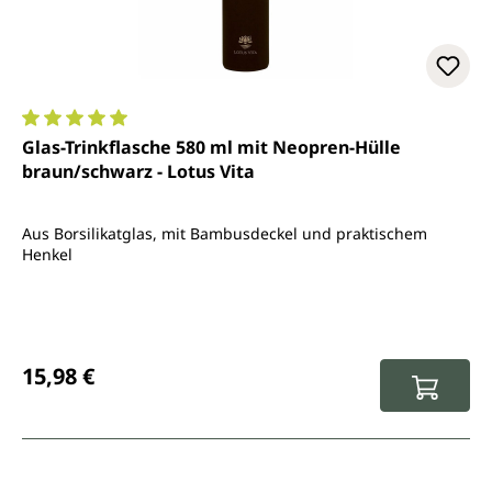
Durchschnittliche Bewertung von 5 von 5 Sternen
Glas-Trinkflasche 580 ml mit Neopren-Hülle
braun/schwarz - Lotus Vita
Aus Borsilikatglas, mit Bambusdeckel und praktischem
Henkel
Regulärer Preis:
15,98 €