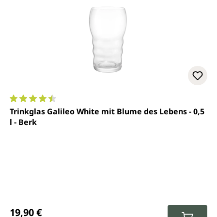
Durchschnittliche Bewertung von 4.6 von 5 Sternen
Trinkglas Galileo White mit Blume des Lebens - 0,5
l - Berk
Regulärer Preis:
19,90 €