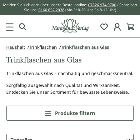
Melden Sie sich gern über unsere Bestellhotline:
07626 974 9700
/ Schreiben
alt springen
Sie uns:
0160 652 2038
(Mo-Fr 8-20 Uhr, Sa 8-12 Uhr)
Du hast 0 Pr
Haushalt
Trinkflaschen
Trinkflaschen aus Glas
Trinkflaschen aus Glas
Trinkflaschen aus Glas – nachhaltig und geschmacksneutral.
Sorgfältig ausgewählt nach Qualität und Wirksamkeit.
Entdecken Sie unser Sortiment für bewusste Lebensweise.
Produkte filtern