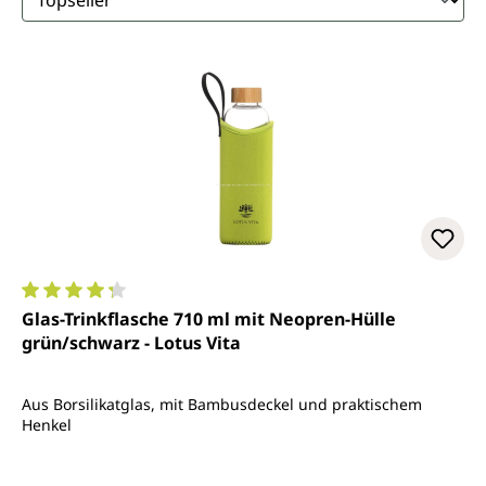
Durchschnittliche Bewertung von 4.3 von 5 Sternen
Glas-Trinkflasche 710 ml mit Neopren-Hülle
grün/schwarz - Lotus Vita
Aus Borsilikatglas, mit Bambusdeckel und praktischem
Henkel