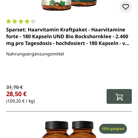
Durchschnittliche Bewertung von 4.3 von 5 Sternen
Sparset: Haarvitamin Kraftpaket - Haarvitamine
forte - 180 Kapseln UND Bio Bockshornklee - 2.400
mg pro Tagesdosis - hochdosiert - 180 Kapseln - von
Unimedica
Nahrungsergänzungsmittel
Verkaufspreis:
31,70 €
Regulärer Preis:
28,50 €
(109,20 € / kg)
Rabatt
10% gespart