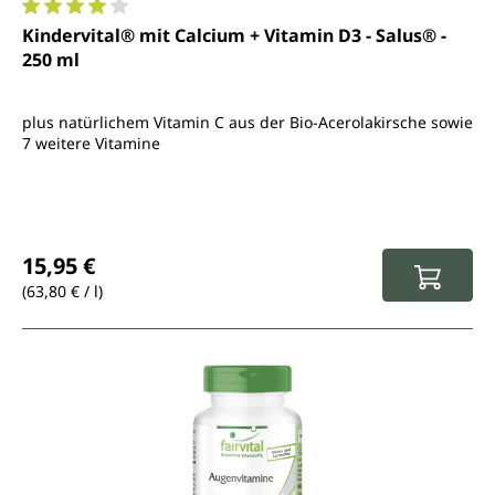
Durchschnittliche Bewertung von 4 von 5 Sternen
Kindervital® mit Calcium + Vitamin D3 - Salus® -
250 ml
plus natürlichem Vitamin C aus der Bio-Acerolakirsche sowie
7 weitere Vitamine
Regulärer Preis:
15,95 €
(63,80 € / l)