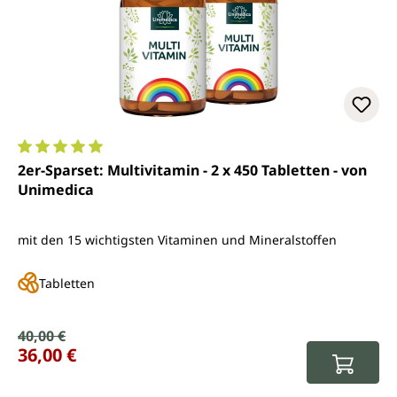
Durchschnittliche Bewertung von 5 von 5 Sternen
2er-Sparset: Multivitamin - 2 x 450 Tabletten - von
Unimedica
mit den 15 wichtigsten Vitaminen und Mineralstoffen
Tabletten
Verkaufspreis:
40,00 €
Regulärer Preis:
36,00 €