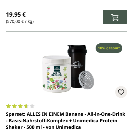
Regulärer Preis:
19,95 €
(570,00 € / kg)
Rabatt
10% gespart
Durchschnittliche Bewertung von 3.8 von 5 Sternen
Sparset: ALLES IN EINEM Banane - All-in-One-Drink
- Basis-Nährstoff-Komplex + Unimedica Protein
Shaker - 500 ml - von Unimedica