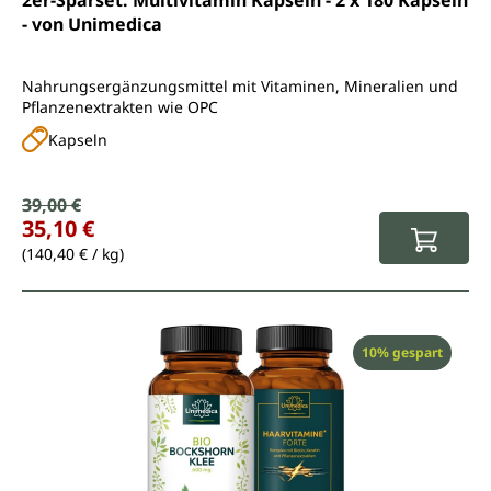
2er-Sparset: Multivitamin Kapseln - 2 x 180 Kapseln
- von Unimedica
Nahrungsergänzungsmittel mit Vitaminen, Mineralien und
Pflanzenextrakten wie OPC
Kapseln
Verkaufspreis:
39,00 €
Regulärer Preis:
35,10 €
(140,40 € / kg)
Rabatt
10% gespart