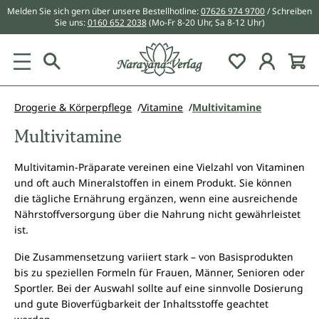
Melden Sie sich gern über unsere Bestellhotline:
07626 974 9700
/ Schreiben
alt springen
Sie uns:
0160 652 2038
(Mo-Fr 8-20 Uhr, Sa 8-12 Uhr)
Du hast 0 Pr
Drogerie & Körperpflege
Vitamine
Multivitamine
Multivitamine
Multivitamin-Präparate vereinen eine Vielzahl von Vitaminen
und oft auch Mineralstoffen in einem Produkt. Sie können
die tägliche Ernährung ergänzen, wenn eine ausreichende
Nährstoffversorgung über die Nahrung nicht gewährleistet
ist.
Die Zusammensetzung variiert stark – von Basisprodukten
bis zu speziellen Formeln für Frauen, Männer, Senioren oder
Sportler. Bei der Auswahl sollte auf eine sinnvolle Dosierung
und gute Bioverfügbarkeit der Inhaltsstoffe geachtet