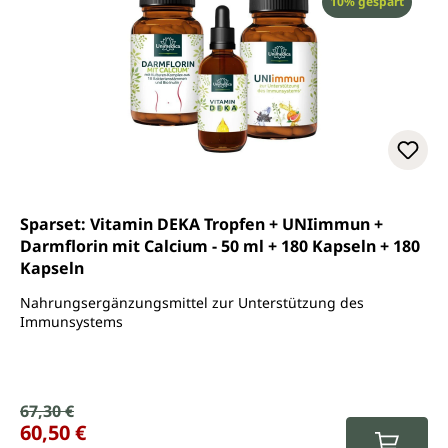
Rabatt
10% gespart
Sparset: Vitamin DEKA Tropfen + UNIimmun +
Darmflorin mit Calcium - 50 ml + 180 Kapseln + 180
Kapseln
Nahrungsergänzungsmittel zur Unterstützung des
Immunsystems
Verkaufspreis:
67,30 €
Regulärer Preis:
60,50 €