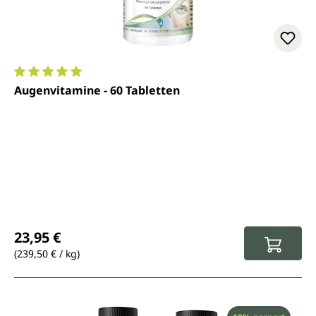
Durchschnittliche Bewertung von 5 von 5 Sternen
Augenvitamine - 60 Tabletten
Regulärer Preis:
23,95 €
(239,50 € / kg)