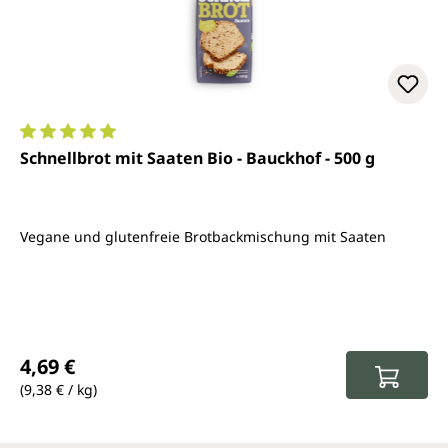
Durchschnittliche Bewertung von 5 von 5 Sternen
Schnellbrot mit Saaten Bio - Bauckhof - 500 g
Vegane und glutenfreie Brotbackmischung mit Saaten
Regulärer Preis:
4,69 €
(9,38 € / kg)