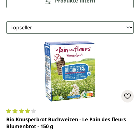
Produkte filtern
Durchschnittliche Bewertung von 3.9 von 5 Sternen
Bio Knusperbrot Buchweizen - Le Pain des fleurs
Blumenbrot - 150 g