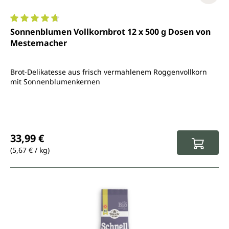
Durchschnittliche Bewertung von 4.8 von 5 Sternen
Sonnenblumen Vollkornbrot 12 x 500 g Dosen von
Mestemacher
Brot-Delikatesse aus frisch vermahlenem Roggenvollkorn
mit Sonnenblumenkernen
Regulärer Preis:
33,99 €
(5,67 € / kg)