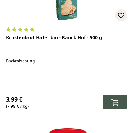
Durchschnittliche Bewertung von 5 von 5 Sternen
Krustenbrot Hafer bio - Bauck Hof - 500 g
Backmischung
Regulärer Preis:
3,99 €
(7,98 € / kg)