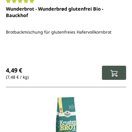
Durchschnittliche Bewertung von 5 von 5 Sternen
Wunderbrot - Wunderbrød glutenfrei Bio -
Bauckhof
Brotbackmischung für glutenfreies Hafervollkornbrot
Regulärer Preis:
4,49 €
(7,48 € / kg)