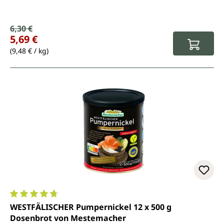
Verkaufspreis:
6,30 €
Regulärer Preis:
5,69 €
(9,48 € / kg)
Durchschnittliche Bewertung von 4.7 von 5 Sternen
WESTFÄLISCHER Pumpernickel 12 x 500 g
Dosenbrot von Mestemacher