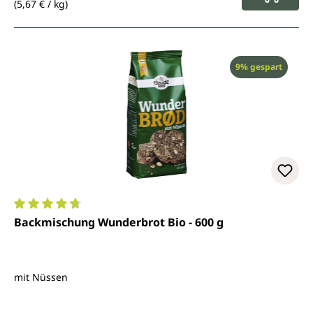
(5,67 € / kg)
Rabatt
9% gespart
Durchschnittliche Bewertung von 4.8 von 5 Sternen
Backmischung Wunderbrot Bio - 600 g
mit Nüssen