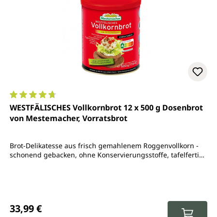
Durchschnittliche Bewertung von 4.8 von 5 Sternen
WESTFÄLISCHES Vollkornbrot 12 x 500 g Dosenbrot
von Mestemacher, Vorratsbrot
Brot-Delikatesse aus frisch gemahlenem Roggenvollkorn -
schonend gebacken, ohne Konservierungsstoffe, tafelfertig
geschnitten
Regulärer Preis:
33,99 €