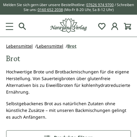
Melden Sie sich gern über unsere Bestellhotline:
07626 974 9700
/ Schreiben
alt springen
Sie uns:
0160 652 2038
(Mo-Fr 8-20 Uhr, Sa 8-12 Uhr)
Du hast 0 Pr
Lebensmittel
Lebensmittel
Brot
Brot
Hochwertige Brote und Brotbackmischungen für die eigene
Herstellung. Von Sauerteigbroten über glutenfreie
Alternativen bis zu Eiweißbroten für kohlenhydratreduzierte
Ernährung.
Selbstgebackenes Brot aus natürlichen Zutaten ohne
künstliche Zusätze – mit unseren Backmischungen gelingt
es auch Anfängern.