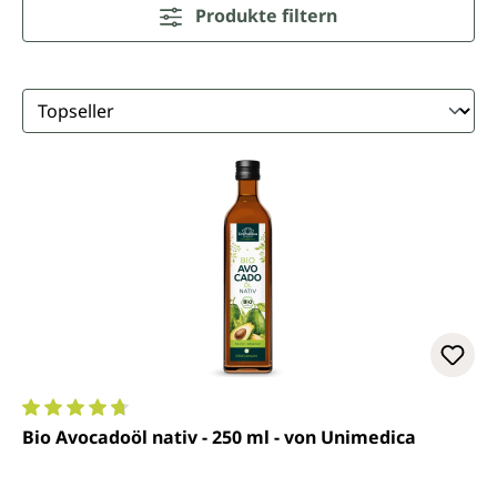
Produkte filtern
Durchschnittliche Bewertung von 4.8 von 5 Sternen
Bio Avocadoöl nativ - 250 ml - von Unimedica