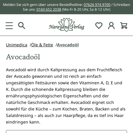
Melden Sie sich gern über unsere Bestellhotline:
07626 974 9700
/ Schreiben
alt springen
Sie uns:
0160 652 2038
(Mo-Fr 8-20 Uhr, Sa 8-12 Uhr)
Du hast 0 Pr
Unimedica
Öle & Fette
Avocadoöl
Avocadoöl
Avocadoöl wird durch Kaltpressung aus dem Fruchtfleisch
der Avocado gewonnen und ist reich an einfach
ungesättigten Fettsäuren sowie den Vitaminen A, D, E und
K. Durch die schonende Kaltpressung bleiben die
ernährungsphysiologischen Eigenschaften und der
natürliche Geschmack erhalten. Avocadoöl eignet sich
sowohl für die Küche – zum Kochen, Braten, Backen und als
Salatdressing – als auch zur Haarpflege, da es tief ins Haar
eindringen kann.