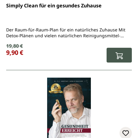
Durchschnittliche Bewertung von 4.7 von 5 Sternen
Simply Clean für ein gesundes Zuhause
Der Raum-für-Raum-Plan für ein natürliches Zuhause Mit
Detox-Plänen und vielen natürlichen Reinigungsmittel-
Rezepten
Verkaufspreis:
19,80 €
Regulärer Preis:
9,90 €