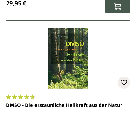
29,95 €
Durchschnittliche Bewertung von 4.7 von 5 Sternen
DMSO - Die erstaunliche Heilkraft aus der Natur