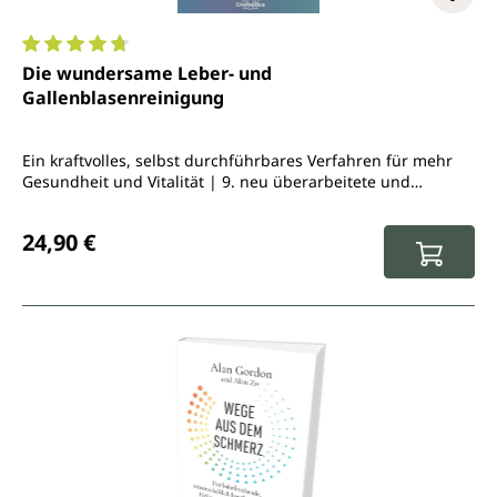
Durchschnittliche Bewertung von 4.7 von 5 Sternen
Die wundersame Leber- und
Gallenblasenreinigung
Ein kraftvolles, selbst durchführbares Verfahren für mehr
Gesundheit und Vitalität | 9. neu überarbeitete und
aktualisierte Auflage
Regulärer Preis:
24,90 €