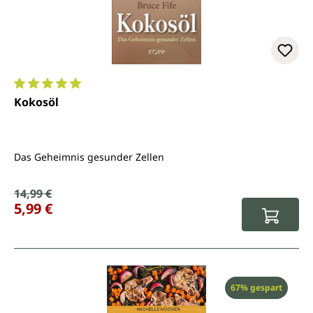
Durchschnittliche Bewertung von 5 von 5 Sternen
Kokosöl
Das Geheimnis gesunder Zellen
Verkaufspreis:
14,99 €
Regulärer Preis:
5,99 €
Rabatt
67% gespart