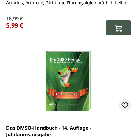
Arthritis, Arthrose, Gicht und Fibromyalgie natürlich heilen
Verkaufspreis:
16,99 €
Regulärer Preis:
5,99 €
Das DMSO-Handbuch - 14. Auflage -
Jubiläumsausgabe