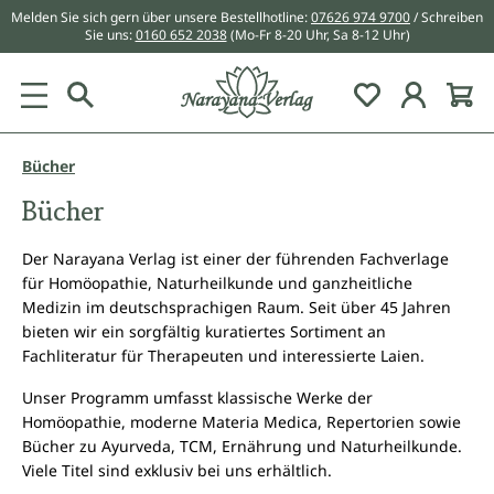
Melden Sie sich gern über unsere Bestellhotline:
07626 974 9700
/ Schreiben
alt springen
Sie uns:
0160 652 2038
(Mo-Fr 8-20 Uhr, Sa 8-12 Uhr)
Du hast 0 Pr
Bücher
Bücher
Der Narayana Verlag ist einer der führenden Fachverlage
für Homöopathie, Naturheilkunde und ganzheitliche
Medizin im deutschsprachigen Raum. Seit über 45 Jahren
bieten wir ein sorgfältig kuratiertes Sortiment an
Fachliteratur für Therapeuten und interessierte Laien.
Unser Programm umfasst klassische Werke der
Homöopathie, moderne Materia Medica, Repertorien sowie
Bücher zu Ayurveda, TCM, Ernährung und Naturheilkunde.
Viele Titel sind exklusiv bei uns erhältlich.