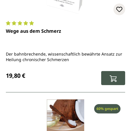
Durchschnittliche Bewertung von 5 von 5 Sternen
Wege aus dem Schmerz
Der bahnbrechende, wissenschaftlich bewährte Ansatz zur
Heilung chronischer Schmerzen
Regulärer Preis:
19,80 €
Rabatt
60% gespart