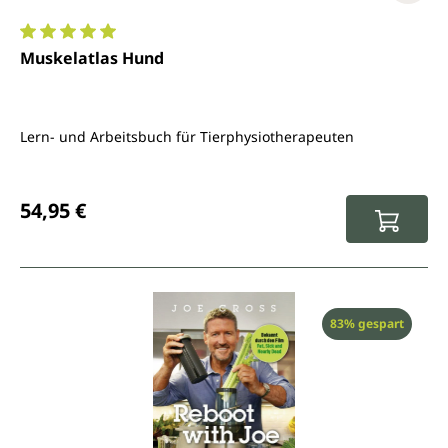
Durchschnittliche Bewertung von 5 von 5 Sternen
Muskelatlas Hund
Lern- und Arbeitsbuch für Tierphysiotherapeuten
Regulärer Preis:
54,95 €
Rabatt
83% gespart