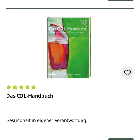
Durchschnittliche Bewertung von 4.7 von 5 Sternen
Das CDL-Handbuch
Gesundheit in eigener Verantwortung
Regulärer Preis: