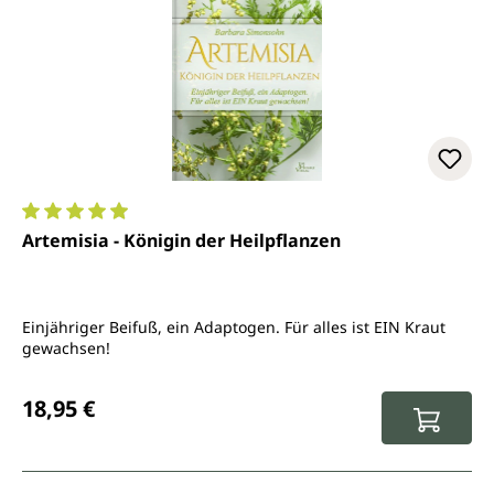
Durchschnittliche Bewertung von 4.9 von 5 Sternen
Artemisia - Königin der Heilpflanzen
Einjähriger Beifuß, ein Adaptogen. Für alles ist EIN Kraut
gewachsen!
Regulärer Preis:
18,95 €