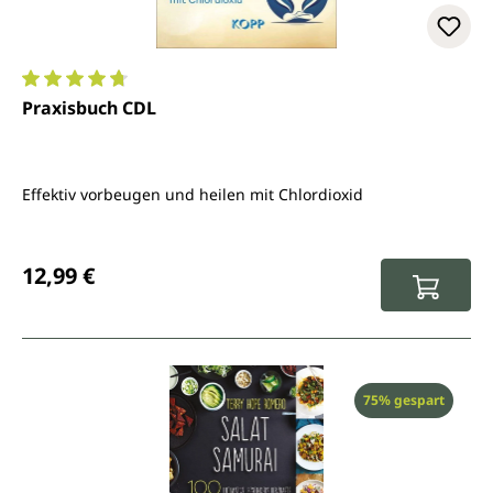
Durchschnittliche Bewertung von 4.8 von 5 Sternen
Praxisbuch CDL
Effektiv vorbeugen und heilen mit Chlordioxid
Regulärer Preis:
12,99 €
Rabatt
75% gespart