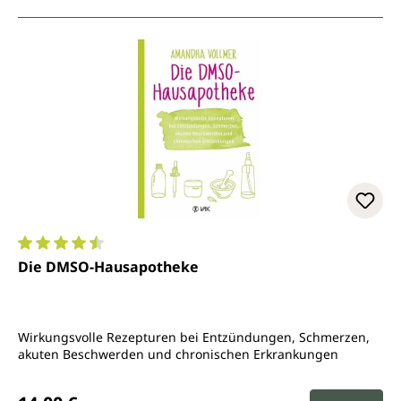
Durchschnittliche Bewertung von 4.5 von 5 Sternen
Die DMSO-Hausapotheke
Wirkungsvolle Rezepturen bei Entzündungen, Schmerzen,
akuten Beschwerden und chronischen Erkrankungen
Regulärer Preis: