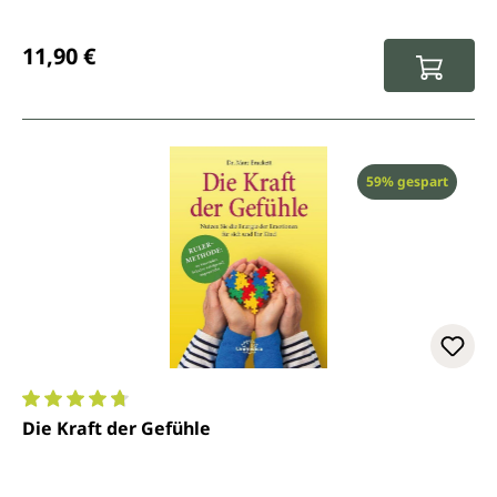
Regulärer Preis:
11,90 €
Rabatt
59% gespart
Durchschnittliche Bewertung von 4.7 von 5 Sternen
Die Kraft der Gefühle