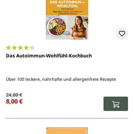
Durchschnittliche Bewertung von 4.3 von 5 Sternen
Das Autoimmun-Wohlfühl-Kochbuch
Über 100 leckere, nahrhafte und allergenfreie Rezepte
Verkaufspreis:
24,80 €
Regulärer Preis:
8,00 €