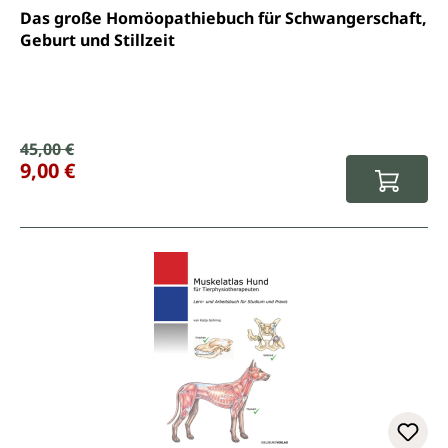
Durchschnittliche Bewertung von 5 von 5 Sternen
Das große Homöopathiebuch für Schwangerschaft,
Geburt und Stillzeit
Verkaufspreis:
45,00 €
Regulärer Preis:
9,00 €