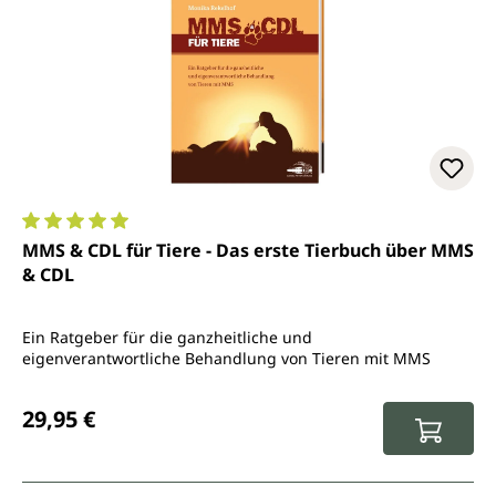
Durchschnittliche Bewertung von 5 von 5 Sternen
MMS & CDL für Tiere - Das erste Tierbuch über MMS
& CDL
Ein Ratgeber für die ganzheitliche und
eigenverantwortliche Behandlung von Tieren mit MMS
Regulärer Preis:
29,95 €