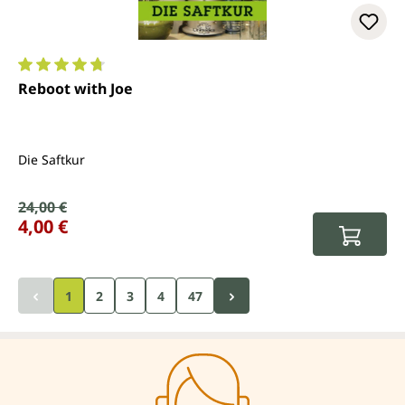
Durchschnittliche Bewertung von 4.8 von 5 Sternen
Reboot with Joe
Die Saftkur
Verkaufspreis:
24,00 €
Regulärer Preis:
4,00 €
Seite
Seite
Seite
1
2
3
4
47