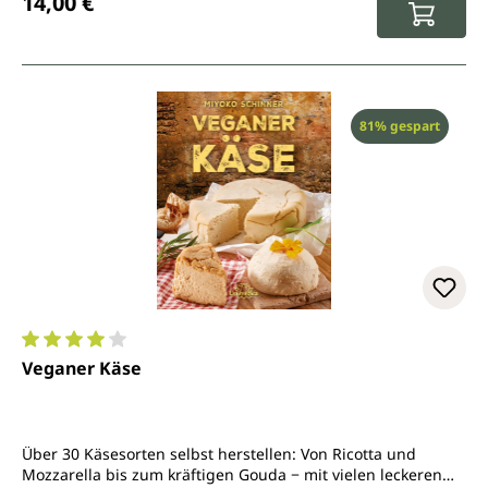
14,00 €
Rabatt
81% gespart
Durchschnittliche Bewertung von 4.1 von 5 Sternen
Veganer Käse
Über 30 Käsesorten selbst herstellen: Von Ricotta und
Mozzarella bis zum kräftigen Gouda − mit vielen leckeren