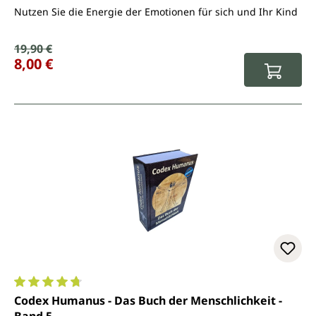
Nutzen Sie die Energie der Emotionen für sich und Ihr Kind
Verkaufspreis:
19,90 €
Regulärer Preis:
8,00 €
Durchschnittliche Bewertung von 4.8 von 5 Sternen
Codex Humanus - Das Buch der Menschlichkeit -