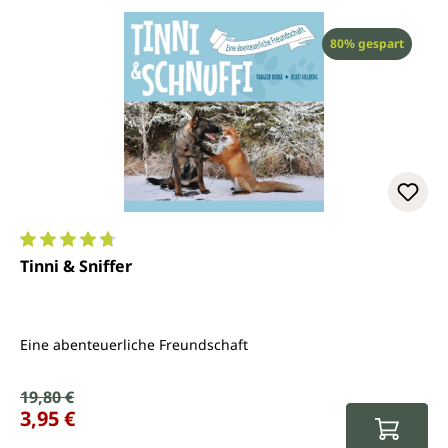
Rabatt
80% gespart
Durchschnittliche Bewertung von 4.8 von 5 Sternen
Tinni & Sniffer
Eine abenteuerliche Freundschaft
Verkaufspreis:
19,80 €
Regulärer Preis:
3,95 €