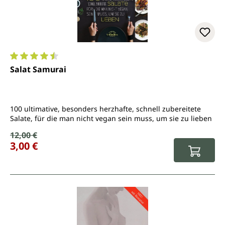
Durchschnittliche Bewertung von 4.6 von 5 Sternen
Salat Samurai
100 ultimative, besonders herzhafte, schnell zubereitete
Salate, für die man nicht vegan sein muss, um sie zu lieben
Verkaufspreis:
12,00 €
Regulärer Preis:
3,00 €