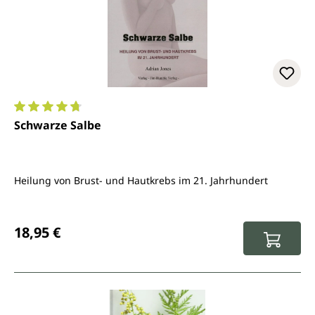
Durchschnittliche Bewertung von 4.7 von 5 Sternen
Schwarze Salbe
Heilung von Brust- und Hautkrebs im 21. Jahrhundert
Regulärer Preis:
18,95 €