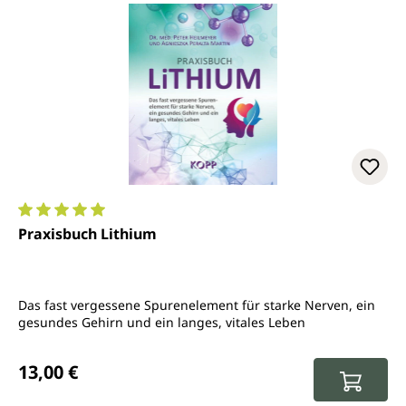
Durchschnittliche Bewertung von 5 von 5 Sternen
Praxisbuch Lithium
Das fast vergessene Spurenelement für starke Nerven, ein
gesundes Gehirn und ein langes, vitales Leben
Regulärer Preis:
13,00 €