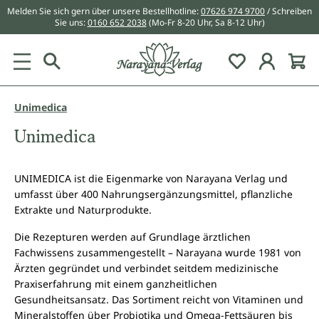
Melden Sie sich gern über unsere Bestellhotline:
07626 974 9700
/ Schreiben
alt springen
Sie uns:
0160 652 2038
(Mo-Fr 8-20 Uhr, Sa 8-12 Uhr)
Du hast 0 Pr
Unimedica
Unimedica
UNIMEDICA ist die Eigenmarke von Narayana Verlag und
umfasst über 400 Nahrungsergänzungsmittel, pflanzliche
Extrakte und Naturprodukte.
Die Rezepturen werden auf Grundlage ärztlichen
Fachwissens zusammengestellt – Narayana wurde 1981 von
Ärzten gegründet und verbindet seitdem medizinische
Praxiserfahrung mit einem ganzheitlichen
Gesundheitsansatz. Das Sortiment reicht von Vitaminen und
Mineralstoffen über Probiotika und Omega-Fettsäuren bis