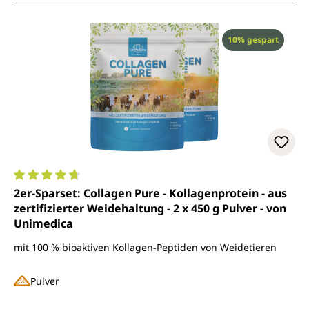
Rabatt
10% gespart
Durchschnittliche Bewertung von 4.7 von 5 Sternen
2er-Sparset: Collagen Pure - Kollagenprotein - aus
zertifizierter Weidehaltung - 2 x 450 g Pulver - von
Unimedica
mit 100 % bioaktiven Kollagen-Peptiden von Weidetieren
Pulver