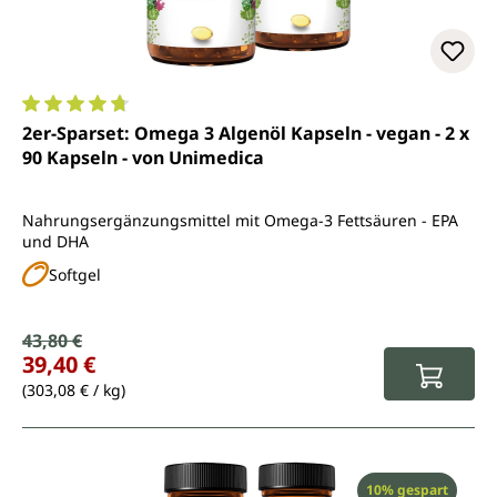
Durchschnittliche Bewertung von 4.8 von 5 Sternen
2er-Sparset: Omega 3 Algenöl Kapseln - vegan - 2 x
90 Kapseln - von Unimedica
Nahrungsergänzungsmittel mit Omega-3 Fettsäuren - EPA
und DHA
Softgel
Verkaufspreis:
43,80 €
Regulärer Preis:
39,40 €
(303,08 € / kg)
Rabatt
10% gespart