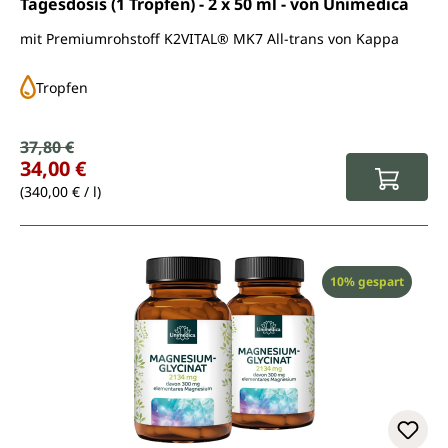
Tagesdosis (1 Tropfen) - 2 x 50 ml - von Unimedica
mit Premiumrohstoff K2VITAL® MK7 All-trans von Kappa
Tropfen
Verkaufspreis:
37,80 €
Regulärer Preis:
34,00 €
(340,00 € / l)
Rabatt
10% gespart