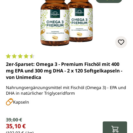
Durchschnittliche Bewertung von 4.6 von 5 Sternen
2er-Sparset: Omega 3 - Premium Fischöl mit 400
mg EPA und 300 mg DHA - 2 x 120 Softgelkapseln -
von Unimedica
Nahrungsergänzungsmittel mit Fischöl (Omega 3) - EPA und
DHA in natürlicher Triglyceridform
Kapseln
Verkaufspreis:
39,00 €
Regulärer Preis:
35,10 €
(102,03 € / kg)