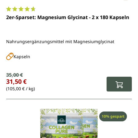
Durchschnittliche Bewertung von 4.8 von 5 Sternen
2er-Sparset: Magnesium Glycinat - 2 x 180 Kapseln
Nahrungsergänzungsmittel mit Magnesiumglycinat
Kapseln
Verkaufspreis:
35,00 €
Regulärer Preis:
31,50 €
(105,00 € / kg)
Rabatt
10% gespart