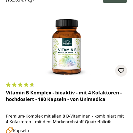
Durchschnittliche Bewertung von 4.7 von 5 Sternen
Vitamin B Komplex - bioaktiv - mit 4 Kofaktoren -
hochdosiert - 180 Kapseln - von Unimedica
Premium-Komplex mit allen 8 B-Vitaminen - kombiniert mit
4 Kofaktoren - mit dem Markenrohstoff Quatrefolic®
Kapseln