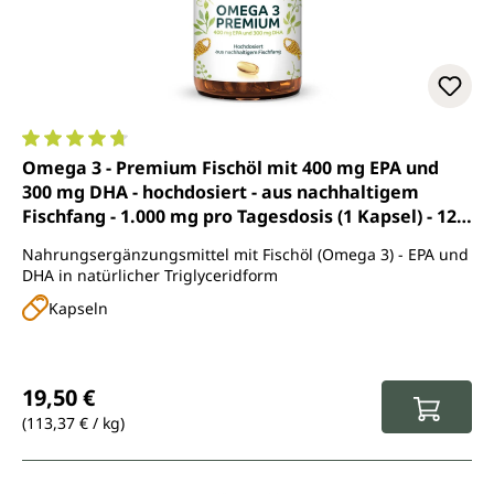
Durchschnittliche Bewertung von 4.7 von 5 Sternen
Omega 3 - Premium Fischöl mit 400 mg EPA und
300 mg DHA - hochdosiert - aus nachhaltigem
Fischfang - 1.000 mg pro Tagesdosis (1 Kapsel) - 120
Softgelkapseln - von Unimedica
Nahrungsergänzungsmittel mit Fischöl (Omega 3) - EPA und
DHA in natürlicher Triglyceridform
Kapseln
Regulärer Preis:
19,50 €
(113,37 € / kg)