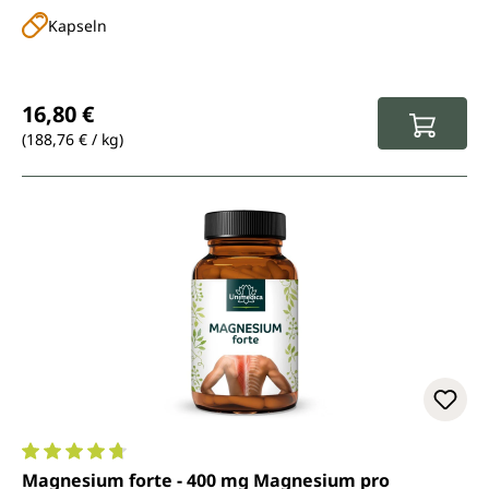
Kapseln
Regulärer Preis:
16,80 €
(188,76 € / kg)
Durchschnittliche Bewertung von 4.7 von 5 Sternen
Magnesium forte - 400 mg Magnesium pro