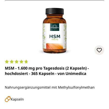
Durchschnittliche Bewertung von 4.7 von 5 Sternen
MSM - 1.600 mg pro Tagesdosis (2 Kapseln) -
hochdosiert - 365 Kapseln - von Unimedica
Nahrungsergänzungsmittel mit Methylsulfonylmethan
Kapseln