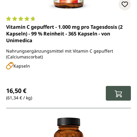
Durchschnittliche Bewertung von 4.7 von 5 Sternen
Vitamin C gepuffert - 1.000 mg pro Tagesdosis (2
Kapseln) - 99 % Reinheit - 365 Kapseln - von
Unimedica
Nahrungsergänzungsmittel mit Vitamin C gepuffert
(Calciumascorbat)
Kapseln
Regulärer Preis:
16,50 €
(61,34 € / kg)