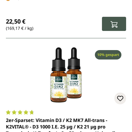
Regulärer Preis:
22,50 €
(169,17 € / kg)
Rabatt
10% gespart
Durchschnittliche Bewertung von 4.8 von 5 Sternen
2er-Sparset: Vitamin D3 / K2 MK7 All-trans -
K2VITAL® - D3 1000 I.E. 25 µg / K2 21 µg pro