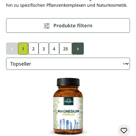
hin zu spezifischen Pflanzenkomplexen und Naturkosmetik.
Produkte filtern
Seite
Seite
Seite
1
2
3
4
25