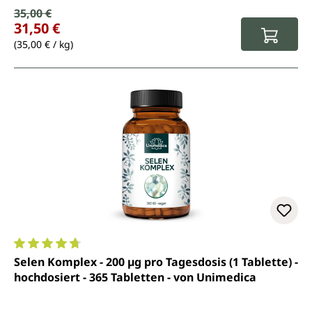
Verkaufspreis:
35,00 €
Regulärer Preis:
31,50 €
(35,00 € / kg)
Durchschnittliche Bewertung von 4.8 von 5 Sternen
Selen Komplex - 200 µg pro Tagesdosis (1 Tablette) -
hochdosiert - 365 Tabletten - von Unimedica