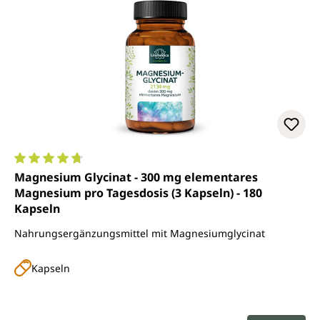
Durchschnittliche Bewertung von 4.8 von 5 Sternen
Magnesium Glycinat - 300 mg elementares
Magnesium pro Tagesdosis (3 Kapseln) - 180
Kapseln
Nahrungsergänzungsmittel mit Magnesiumglycinat
Kapseln
Regulärer Preis: