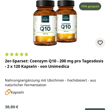
Rabatt
10% gespart
Durchschnittliche Bewertung von 4.8 von 5 Sternen
2er-Sparset: Coenzym Q10 - 200 mg pro Tagesdosis
- 2 x 120 Kapseln - von Unimedica
Nahrungsergänzung mit Ubichinon - hochdosiert - aus
natürlicher Fermentation
Kapseln
Verkaufspreis:
38,80 €
Regulärer Preis: