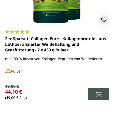
Durchschnittliche Bewertung von 4.7 von 5 Sternen
2er-Sparset: Collagen Pure - Kollagenprotein - aus
LIAF zertifizierter Weidehaltung und
Grasfütterung - 2 x 450 g Pulver
mit 100 % bioaktiven Kollagen-Peptiden von Weidetieren
Pulver
Verkaufspreis:
49,00 €
Regulärer Preis:
44,10 €
(49,00 € / kg)