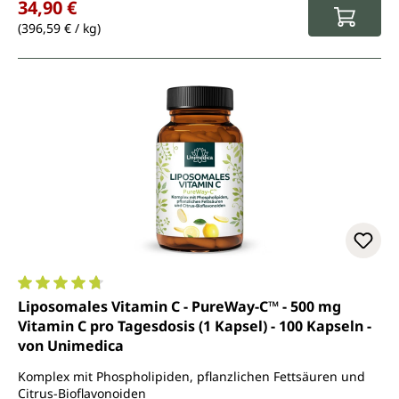
34,90 €
(396,59 € / kg)
Durchschnittliche Bewertung von 4.7 von 5 Sternen
Liposomales Vitamin C - PureWay-C™ - 500 mg
Vitamin C pro Tagesdosis (1 Kapsel) - 100 Kapseln -
von Unimedica
Komplex mit Phospholipiden, pflanzlichen Fettsäuren und
Citrus-Bioflavonoiden