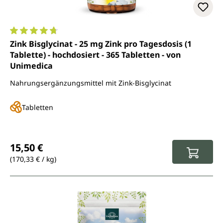
Durchschnittliche Bewertung von 4.8 von 5 Sternen
Zink Bisglycinat - 25 mg Zink pro Tagesdosis (1
Tablette) - hochdosiert - 365 Tabletten - von
Unimedica
Nahrungsergänzungsmittel mit Zink-Bisglycinat
Tabletten
Regulärer Preis:
15,50 €
(170,33 € / kg)