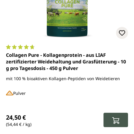
Durchschnittliche Bewertung von 4.7 von 5 Sternen
Collagen Pure - Kollagenprotein - aus LIAF
zertifizierter Weidehaltung und Grasfütterung - 10
g pro Tagesdosis - 450 g Pulver
mit 100 % bioaktiven Kollagen-Peptiden von Weidetieren
Pulver
Regulärer Preis:
24,50 €
(54,44 € / kg)