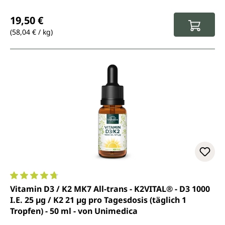
Regulärer Preis:
19,50 €
(58,04 € / kg)
Durchschnittliche Bewertung von 4.8 von 5 Sternen
Vitamin D3 / K2 MK7 All-trans - K2VITAL® - D3 1000
I.E. 25 µg / K2 21 µg pro Tagesdosis (täglich 1
Tropfen) - 50 ml - von Unimedica