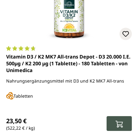
Durchschnittliche Bewertung von 4.8 von 5 Sternen
Vitamin D3 / K2 MK7 All-trans Depot - D3 20.000 I.E.
500µg / K2 200 µg (1 Tablette) - 180 Tabletten - von
Unimedica
Nahrungsergänzungsmittel mit D3 und K2 MK7 All-trans
Tabletten
Regulärer Preis:
23,50 €
(522,22 € / kg)