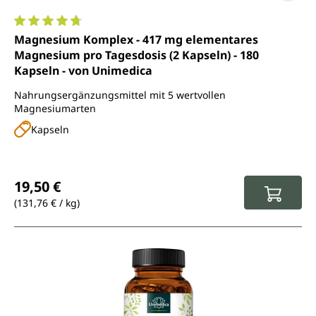
Durchschnittliche Bewertung von 4.7 von 5 Sternen
Magnesium Komplex - 417 mg elementares
Magnesium pro Tagesdosis (2 Kapseln) - 180
Kapseln - von Unimedica
Nahrungsergänzungsmittel mit 5 wertvollen
Magnesiumarten
Kapseln
Regulärer Preis:
19,50 €
(131,76 € / kg)