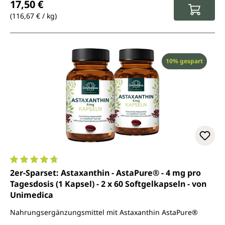
17,50 €
(116,67 € / kg)
Rabatt
10% gespart
Durchschnittliche Bewertung von 4.8 von 5 Sternen
2er-Sparset: Astaxanthin - AstaPure® - 4 mg pro
Tagesdosis (1 Kapsel) - 2 x 60 Softgelkapseln - von
Unimedica
Nahrungsergänzungsmittel mit Astaxanthin AstaPure®