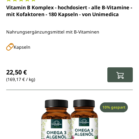
Durchschnittliche Bewertung von 4.8 von 5 Sternen
Vitamin B Komplex - hochdosiert - alle B-Vitamine -
mit Kofaktoren - 180 Kapseln - von Unimedica
Nahrungsergänzungsmittel mit B-Vitaminen
Kapseln
Regulärer Preis:
22,50 €
(169,17 € / kg)
Rabatt
10% gespart