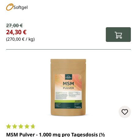
Softgel
Verkaufspreis:
27,00 €
Regulärer Preis:
24,30 €
(270,00 € / kg)
Durchschnittliche Bewertung von 4.7 von 5 Sternen
MSM Pulver - 1.000 mg pro Tagesdosis (½