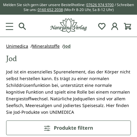
Melden Sie sich gern über unsere Bestellhotline:
07626 974 9700
/ Schreiben
alt springen
Sie uns:
0160 652 2038
(Mo-Fr 8-20 Uhr, Sa 8-12 Uhr)
Du hast 0 Pr
Unimedica
Mineralstoffe
Jod
Jod
Jod ist ein essenzielles Spurenelement, das der Körper nicht
selbst herstellen kann. Es trägt zu einer normalen
Schilddrüsenfunktion bei, unterstützt eine normale
kognitive Funktion und spielt eine Rolle bei einem normalen
Energiestoffwechsel. Natürliche Jodquellen sind vor allem
Seefisch, Meeresalgen und jodiertes Speisesalz. Hier finden
Sie Jod-Produkte von UNIMEDICA
Produkte filtern