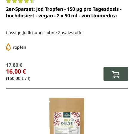
Durchschnittliche Bewertung von 4.5 von 5 Sternen
2er-Sparset: Jod Tropfen - 150 µg pro Tagesdosis -
hochdosiert - vegan - 2 x 50 ml - von Unimedica
flüssige Jodlösung - ohne Zusatzstoffe
Tropfen
Verkaufspreis:
17,80 €
Regulärer Preis:
16,00 €
(160,00 € / l)