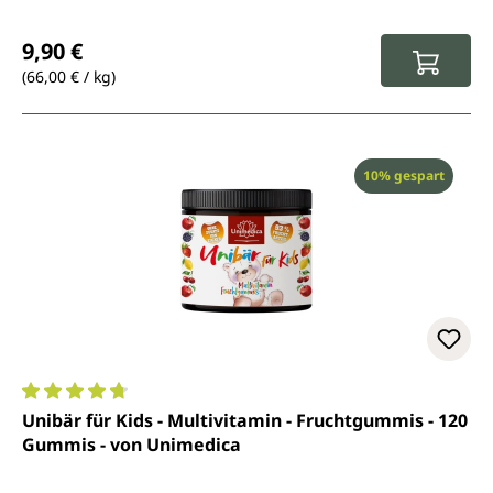
Regulärer Preis:
9,90 €
(66,00 € / kg)
Rabatt
10% gespart
Durchschnittliche Bewertung von 4.8 von 5 Sternen
Unibär für Kids - Multivitamin - Fruchtgummis - 120
Gummis - von Unimedica