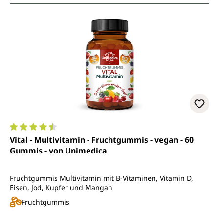
Durchschnittliche Bewertung von 4.6 von 5 Sternen
Vital - Multivitamin - Fruchtgummis - vegan - 60
Gummis - von Unimedica
Fruchtgummis Multivitamin mit B-Vitaminen, Vitamin D,
Eisen, Jod, Kupfer und Mangan
Fruchtgummis