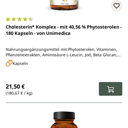
Durchschnittliche Bewertung von 4.5 von 5 Sternen
Cholesterin* Komplex - mit 40,56 % Phytosterolen -
180 Kapseln - von Unimedica
Nahrungsergänzungsmittel mit Phytosterolen, Vitaminen,
Pflanzenextrakten, Aminosäure L-Leucin, Jod, Beta Glucan,
Coenzym Q10 und Monacolin K
Kapseln
Regulärer Preis:
21,50 €
(180,67 € / kg)