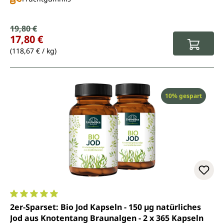
Verkaufspreis:
19,80 €
Regulärer Preis:
17,80 €
(118,67 € / kg)
Rabatt
10% gespart
Durchschnittliche Bewertung von 5 von 5 Sternen
2er-Sparset: Bio Jod Kapseln - 150 µg natürliches
Jod aus Knotentang Braunalgen - 2 x 365 Kapseln