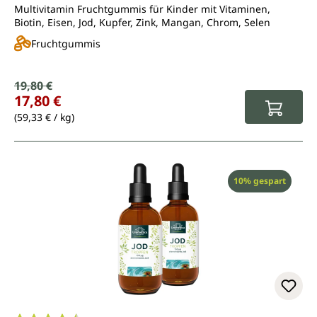
Multivitamin Fruchtgummis für Kinder mit Vitaminen,
Biotin, Eisen, Jod, Kupfer, Zink, Mangan, Chrom, Selen
Fruchtgummis
Verkaufspreis:
19,80 €
Regulärer Preis:
17,80 €
(59,33 € / kg)
Rabatt
10% gespart