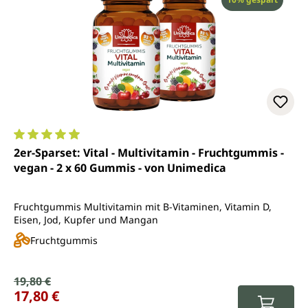
Durchschnittliche Bewertung von 4.9 von 5 Sternen
2er-Sparset: Vital - Multivitamin - Fruchtgummis -
vegan - 2 x 60 Gummis - von Unimedica
Fruchtgummis Multivitamin mit B-Vitaminen, Vitamin D,
Eisen, Jod, Kupfer und Mangan
Fruchtgummis
Verkaufspreis:
19,80 €
Regulärer Preis:
17,80 €