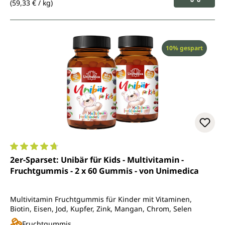
(59,33 € / kg)
Rabatt
10% gespart
Durchschnittliche Bewertung von 4.7 von 5 Sternen
2er-Sparset: Unibär für Kids - Multivitamin -
Fruchtgummis - 2 x 60 Gummis - von Unimedica
Multivitamin Fruchtgummis für Kinder mit Vitaminen,
Biotin, Eisen, Jod, Kupfer, Zink, Mangan, Chrom, Selen
Fruchtgummis