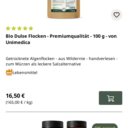
Durchschnittliche Bewertung von 5 von 5 Sternen
Bio Dulse Flocken - Premiumqualität - 100 g - von
Unimedica
Getrocknete Algenflocken - aus Wildernte - handverlesen -
zum Würzen als leckere Salzalternative
Lebensmittel
Regulärer Preis:
16,50 €
(165,00 € / kg)
Rabatt
10% gespart