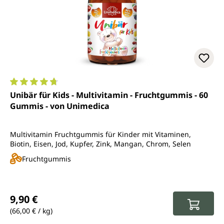
Durchschnittliche Bewertung von 4.7 von 5 Sternen
Unibär für Kids - Multivitamin - Fruchtgummis - 60
Gummis - von Unimedica
Multivitamin Fruchtgummis für Kinder mit Vitaminen,
Biotin, Eisen, Jod, Kupfer, Zink, Mangan, Chrom, Selen
Fruchtgummis
Regulärer Preis:
9,90 €
(66,00 € / kg)