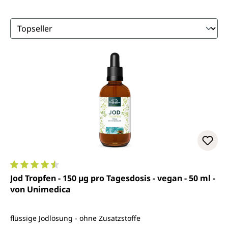
Durchschnittliche Bewertung von 4.5 von 5 Sternen
Jod Tropfen - 150 µg pro Tagesdosis - vegan - 50 ml -
von Unimedica
flüssige Jodlösung - ohne Zusatzstoffe