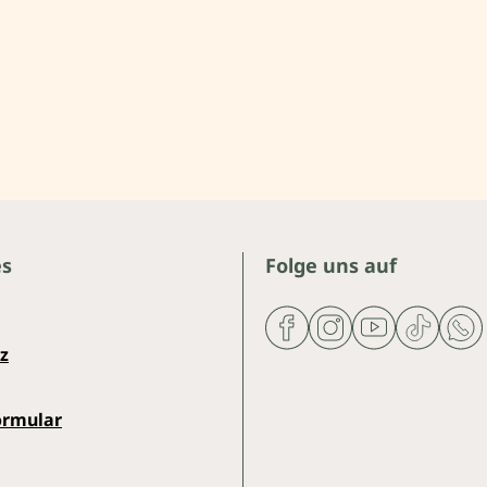
es
Folge uns auf
z
ormular