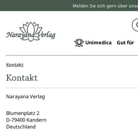
Melden Sie sich gern über unse
springen
Zur Hauptnavigation springen
Unimedica
Gut für
Kontakt
Kontakt
Narayana Verlag
Blumenplatz 2
D-79400 Kandern
Deutschland