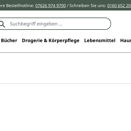
re Bestellhotline:
07626 974 9700
/ Schreiben Sie uns:
0160 652 2
Bücher
Drogerie & Körperpflege
Lebensmittel
Haus