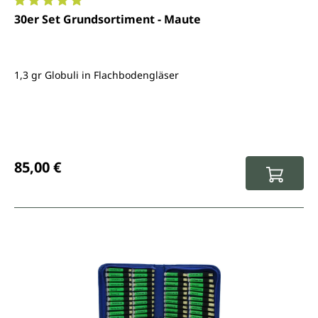
Durchschnittliche Bewertung von 5 von 5 Sternen
30er Set Grundsortiment - Maute
1,3 gr Globuli in Flachbodengläser
Regulärer Preis:
85,00 €