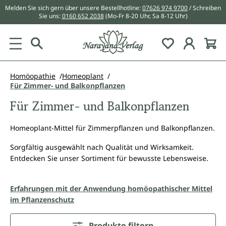
Melden Sie sich gern über unsere Bestellhotline:
07626 974 9700
/ Schreiben
alt springen
Sie uns:
0160 652 2038
(Mo-Fr 8-20 Uhr, Sa 8-12 Uhr)
Du hast 0 Pr
Homöopathie
Homeoplant
Für Zimmer- und Balkonpflanzen
Für Zimmer- und Balkonpflanzen
Homeoplant-Mittel für Zimmerpflanzen und Balkonpflanzen.
Sorgfältig ausgewählt nach Qualität und Wirksamkeit.
Entdecken Sie unser Sortiment für bewusste Lebensweise.
Erfahrungen mit der Anwendung homöopathischer Mittel
im Pflanzenschutz
Produkte filtern