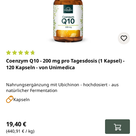
Durchschnittliche Bewertung von 4.8 von 5 Sternen
Coenzym Q10 - 200 mg pro Tagesdosis (1 Kapsel) -
120 Kapseln - von Unimedica
Nahrungsergänzung mit Ubichinon - hochdosiert - aus
natürlicher Fermentation
Kapseln
Regulärer Preis:
19,40 €
(440,91 € / kg)