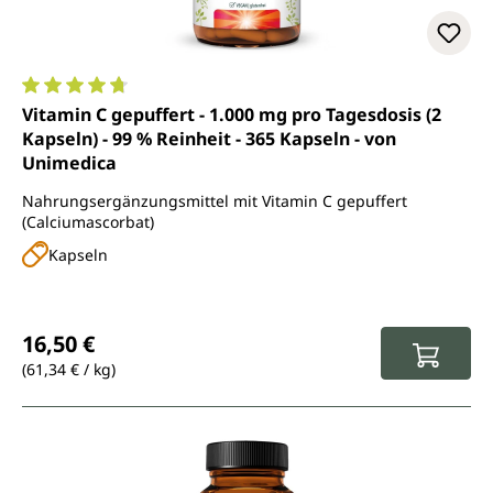
Durchschnittliche Bewertung von 4.7 von 5 Sternen
Vitamin C gepuffert - 1.000 mg pro Tagesdosis (2
Kapseln) - 99 % Reinheit - 365 Kapseln - von
Unimedica
Nahrungsergänzungsmittel mit Vitamin C gepuffert
(Calciumascorbat)
Kapseln
Regulärer Preis:
16,50 €
(61,34 € / kg)