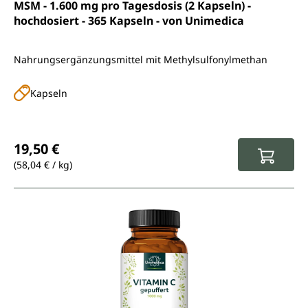
Durchschnittliche Bewertung von 4.8 von 5 Sternen
MSM - 1.600 mg pro Tagesdosis (2 Kapseln) -
hochdosiert - 365 Kapseln - von Unimedica
Nahrungsergänzungsmittel mit Methylsulfonylmethan
Kapseln
Regulärer Preis:
19,50 €
(58,04 € / kg)