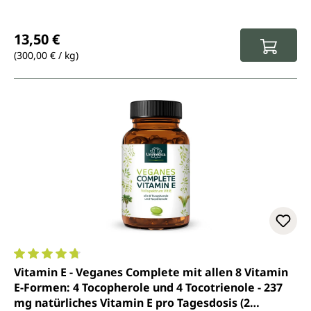
Regulärer Preis:
13,50 €
(300,00 € / kg)
Durchschnittliche Bewertung von 4.8 von 5 Sternen
Vitamin E - Veganes Complete mit allen 8 Vitamin
E-Formen: 4 Tocopherole und 4 Tocotrienole - 237
mg natürliches Vitamin E pro Tagesdosis (2