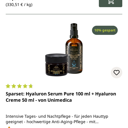
(330,51 € / kg)
Rabatt
10% gespart
Durchschnittliche Bewertung von 4.7 von 5 Sternen
Sparset: Hyaluron Serum Pure 100 ml + Hyaluron
Creme 50 ml - von Unimedica
Intensive Tages- und Nachtpflege - für jeden Hauttyp
geeignet - hochwertige Anti-Aging-Pflege - mit
Jojobasamenöl und Sheabutter