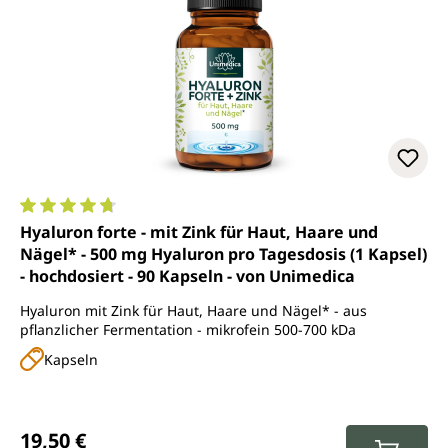
Durchschnittliche Bewertung von 4.8 von 5 Sternen
Hyaluron forte - mit Zink für Haut, Haare und
Nägel* - 500 mg Hyaluron pro Tagesdosis (1 Kapsel)
- hochdosiert - 90 Kapseln - von Unimedica
Hyaluron mit Zink für Haut, Haare und Nägel* - aus
pflanzlicher Fermentation - mikrofein 500-700 kDa
Kapseln
Regulärer Preis:
19,50 €