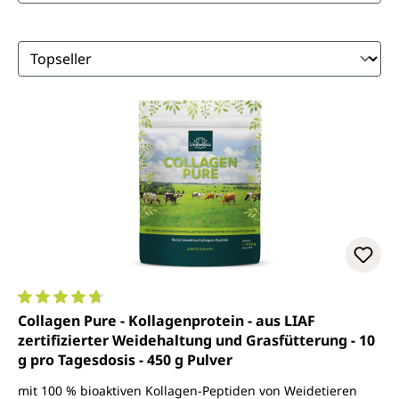
Durchschnittliche Bewertung von 4.7 von 5 Sternen
Collagen Pure - Kollagenprotein - aus LIAF
zertifizierter Weidehaltung und Grasfütterung - 10
g pro Tagesdosis - 450 g Pulver
mit 100 % bioaktiven Kollagen-Peptiden von Weidetieren