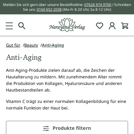
Melden Sie sich gern über unsere Bestellhotline:
07626 974 9700
/ Schreiben
alt springen
Sie uns:
0160 652 2038
(Mo-Fr 8-20 Uhr, Sa 8-12 Uhr)
Du hast 0 Pr
Gut für
Beauty
Anti-Aging
Anti-Aging
Anti-Aging-Produkte zielen darauf ab, die Zeichen der
Hautalterung zu mildern. Mit zunehmendem Alter nimmt
die Produktion von Kollagen, Hyaluronsäure und anderen
Hautbestandteilen ab.
Vitamin C trägt zu einer normalen Kollagenbildung für eine
normale Funktion der Haut bei.
Produkte filtern