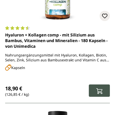
Durchschnittliche Bewertung von 4.5 von 5 Sternen
Hyaluron + Kollagen comp - mit Silizium aus
Bambus, Vitaminen und Mineralien - 180 Kapseln -
von Unimedica
Nahrungsergänzungsmittel mit Hyaluron, Kollagen, Biotin,
Selen, Zink, Silizium aus Bambusextrakt und Vitamin C aus
Acerola
Kapseln
Regulärer Preis:
18,90 €
(126,85 € / kg)