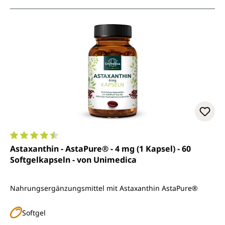
Durchschnittliche Bewertung von 4.6 von 5 Sternen
Astaxanthin - AstaPure® - 4 mg (1 Kapsel) - 60
Softgelkapseln - von Unimedica
Nahrungsergänzungsmittel mit Astaxanthin AstaPure®
Softgel