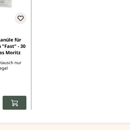
anüle für
ast" - 30
as Moritz
mtausch nur
egel
: