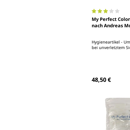
Durchschnittlich
My Perfect Colon
nach Andreas Mo
Hygieneartikel - U
bei unverletztem Si
Regulärer Preis
48,50 €