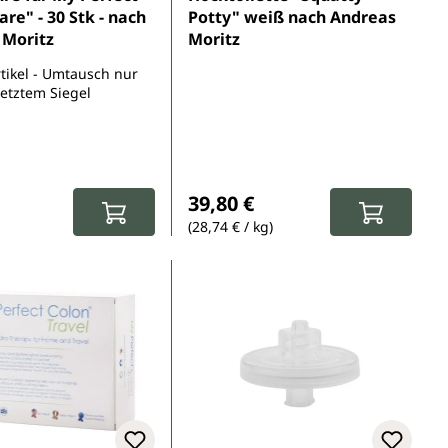
are" - 30 Stk - nach
Potty" weiß nach Andreas
 Moritz
Moritz
tikel - Umtausch nur
letztem Siegel
r Preis:
Regulärer Preis:
39,80 €
(28,74 € / kg)