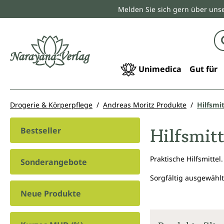
Melden Sie sich gern über unse
springen
Zur Hauptnavigation springen
Unimedica
Gut für
Drogerie & Körperpflege
Andreas Moritz Produkte
Hilfsmit
Hilfsmitt
Bestseller
Praktische Hilfsmittel.
Sonderangebote
Sorgfältig ausgewählt
Neue Produkte