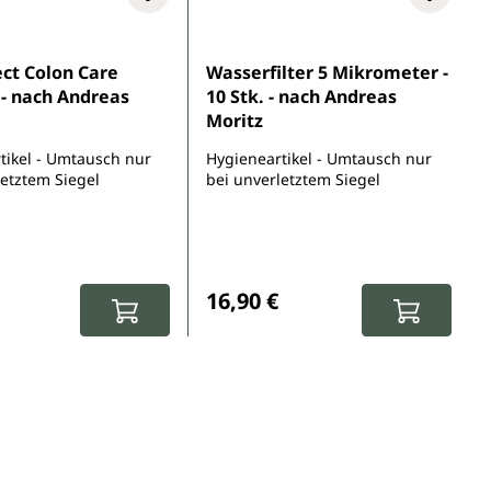
Sternen
ct Colon Care
Wasserfilter 5 Mikrometer -
 - nach Andreas
10 Stk. - nach Andreas
Moritz
tikel - Umtausch nur
Hygieneartikel - Umtausch nur
letztem Siegel
bei unverletztem Siegel
r Preis:
Regulärer Preis:
16,90 €