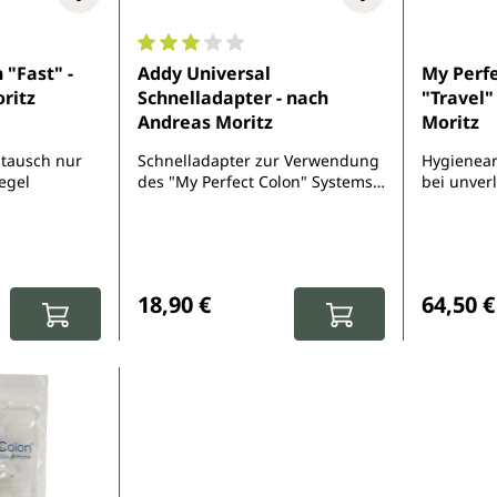
e Bewertung von 3 von 5 Sternen
Durchschnittliche Bewertung von 3 von 5 
 "Fast" -
Addy Universal
My Perfe
ritz
Schnelladapter - nach
"Travel"
Andreas Moritz
Moritz
mtausch nur
Schnelladapter zur Verwendung
Hygienear
egel
des "My Perfect Colon" Systems
bei unver
im Ausland
:
Regulärer Preis:
Reguläre
18,90 €
64,50 €