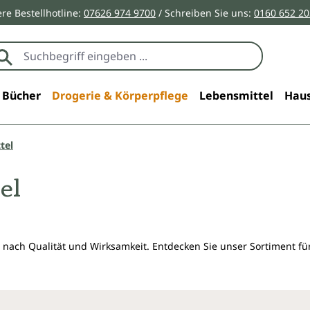
re Bestellhotline:
07626 974 9700
/ Schreiben Sie uns:
0160 652 2
Bücher
Drogerie & Körperpflege
Lebensmittel
Haus
tel
el
 nach Qualität und Wirksamkeit. Entdecken Sie unser Sortiment f