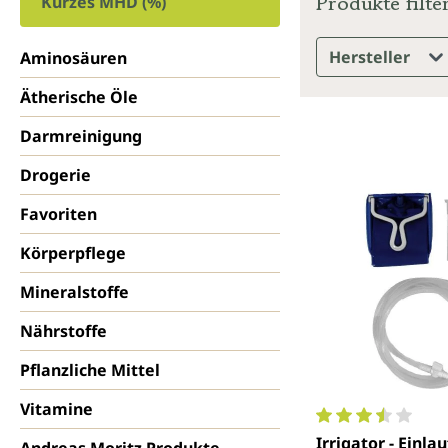
Produkte filte
Kurzes MHD (%)
Hersteller
Aminosäuren
Ätherische Öle
Darmreinigung
Drogerie
Favoriten
Körperpflege
Mineralstoffe
Nährstoffe
Pflanzliche Mittel
Vitamine
Durchschnittlich
Irrigator - Einla
Andreas Moritz Produkte