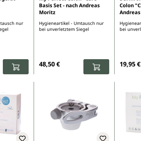
Basis Set - nach Andreas
Colon "C
Moritz
Andreas
mtausch nur
Hygieneartikel - Umtausch nur
Hygienear
egel
bei unverletztem Siegel
bei unver
:
Regulärer Preis:
Reguläre
48,50 €
19,95 €