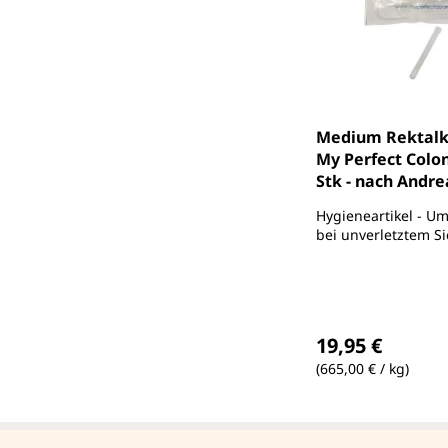
Medium Rektalk
My Perfect Colon "F
Stk - nach Andre
Hygieneartikel - U
bei unverletztem Si
Regulärer Preis
19,95 €
(665,00 € / kg)