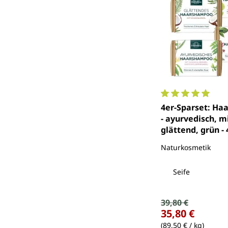
Durchschnittlich
4er-Sparset: H
- ayurvedisch, mi
glättend, grün - 4
von Unimedica
Naturkosmetik
Seife
Verkaufspreis:
39,80 €
Regulärer Preis:
35,80 €
(89,50 € / kg)