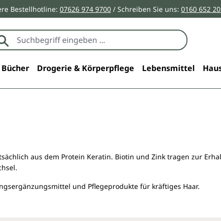
re Bestellhotline:
07626 974 9700
/ Schreiben Sie uns:
0160 652 2
Bücher
Drogerie & Körperpflege
Lebensmittel
Haus
ächlich aus dem Protein Keratin. Biotin und Zink tragen zur Erha
chsel.
ngsergänzungsmittel und Pflegeprodukte für kräftiges Haar.