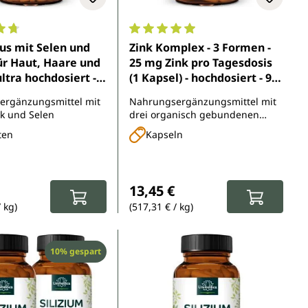
5 Sternen
nittliche Bewertung von 4.7 von 5 Sternen
Durchschnittliche Bewertung von 
lus mit Selen und
Zink Komplex - 3 Formen -
für Haut, Haare und
25 mg Zink pro Tagesdosis
ultra hochdosiert -
(1 Kapsel) - hochdosiert - 90
etten - von
Kapseln - von Unimedica
ergänzungsmittel mit
Nahrungsergänzungsmittel mit
ca
nk und Selen
drei organisch gebundenen
Zinkformen
ten
Kapseln
r Preis:
Regulärer Preis:
13,45 €
/ kg)
(517,31 € / kg)
Rabatt
10% gespart