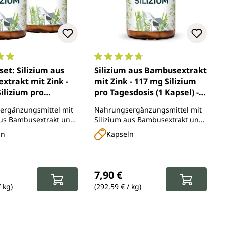
5 Sternen
nittliche Bewertung von 5 von 5 Sternen
Durchschnittliche Bewertung von 
set: Silizium aus
Silizium aus Bambusextrakt
trakt mit Zink -
mit Zink - 117 mg Silizium
ilizium pro
pro Tagesdosis (1 Kapsel) -
s (1 Kapsel) - 2 x
60 Kapseln
ergänzungsmittel mit
Nahrungsergänzungsmittel mit
eln
aus Bambusextrakt und
Silizium aus Bambusextrakt und
Zink
ln
Kapseln
spreis:
eis:
Regulärer Preis:
7,90 €
/ kg)
(292,59 € / kg)