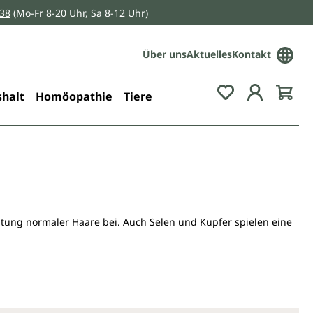
038
(Mo-Fr 8-20 Uhr, Sa 8-12 Uhr)
Über uns
Aktuelles
Kontakt
Du hast 0 Pro
halt
Homöopathie
Tiere
ltung normaler Haare bei. Auch Selen und Kupfer spielen eine