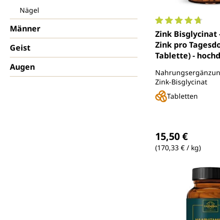
Nägel
Männer
Durchschnittlich
Zink Bisglycinat
Zink pro Tagesdo
Geist
Tablette) - hochd
Tabletten - von
Augen
Nahrungsergänzung
Zink-Bisglycinat
Tabletten
Regulärer Preis
15,50 €
(170,33 € / kg)