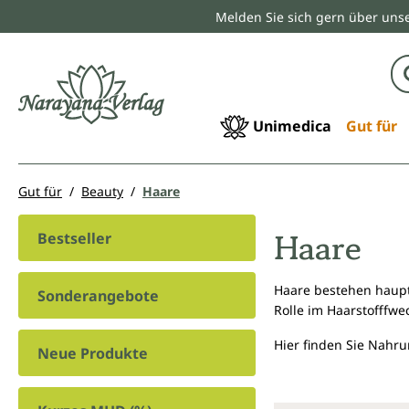
Melden Sie sich gern über unse
springen
Zur Hauptnavigation springen
Unimedica
Gut für
Gut für
Beauty
Haare
Haare
Bestseller
Haare bestehen haupts
Sonderangebote
Rolle im Haarstofffwe
Hier finden Sie Nahru
Neue Produkte