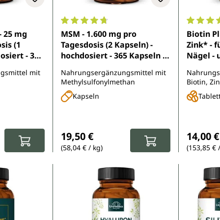
e Bewertung von 4.8 von 5 Sternen
Durchschnittliche Bewertung von 4.8 von 
Durchsch
 - 25 mg
MSM - 1.600 mg pro
Biotin P
sis (1
Tagesdosis (2 Kapseln) -
Zink* - 
osiert - 365
hochdosiert - 365 Kapseln -
Nägel - 
 Unimedica
von Unimedica
365 Tabl
smittel mit
Nahrungsergänzungsmittel mit
Nahrungs
Unimedi
Methylsulfonylmethan
Biotin, Zi
Kapseln
Tablet
:
Regulärer Preis:
Reguläre
19,50 €
14,00 €
(58,04 € / kg)
(153,85 € 