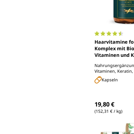
Durchschnittlich
Haarvitamine for
Komplex mit Bio
Vitaminen und Ke
Kapseln - von U
Nahrungsergänzung
Vitaminen, Keratin,
weiteren Inhaltssto
Kapseln
Regulärer Preis
19,80 €
(152,31 € / kg)