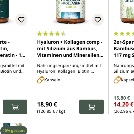
e Bewertung von 4.4 von 5 Sternen
Durchschnittliche Bewertung von 4.5 von 
Durchsch
te -
Hyaluron + Kollagen comp -
2er-Spar
tin,
mit Silizium aus Bambus,
Bambusex
ratin - 180
Vitaminen und Mineralien -
117 mg S
nimedica
180 Kapseln - von
Tagesdosi
smittel mit
Nahrungsergänzungsmittel mit
Nahrungs
Unimedica
60 Kaps
 Biotin und
Hyaluron, Kollagen, Biotin,
Silizium 
ffen
Selen, Zink, Silizium aus
Zink
Kapseln
Kapse
Bambusextrakt und Vitamin C
aus Acerola
Verkauf
15,80 €
Regulärer Pr
:
Regulärer Preis:
18,90 €
14,20 €
(126,85 € / kg)
(262,96 € 
Rabatt
10% gespart