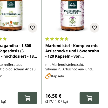
5 Sternen
nittliche Bewertung von 4.7 von 5 Sternen
Durchschnittliche Bewertung von 
wagandha - 1.800
Mariendistel - Komplex mit
agesdosis (3
Artischocke und Löwenzahn
 - hochdosiert - 180
- 120 Kapseln - von
 - von Unimedica
Unimedica
somnifera aus
mit Mariendistelextrakt,
ert biologischem Anbau
Silymarin, Artischocken- und
Löwenzahnextrakt
ln
Kapseln
r Preis:
Regulärer Preis:
16,50 €
/ kg)
(217,11 € / kg)