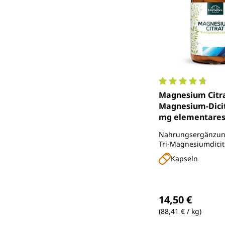
Durchschnittlich
Magnesium Citrat
Magnesium-Dicit
mg elementare
Magnesium pro 
Nahrungsergänzung
(3 Kapseln) - 18
Tri-Magnesiumdicit
Kapseln
Regulärer Preis
14,50 €
(88,41 € / kg)