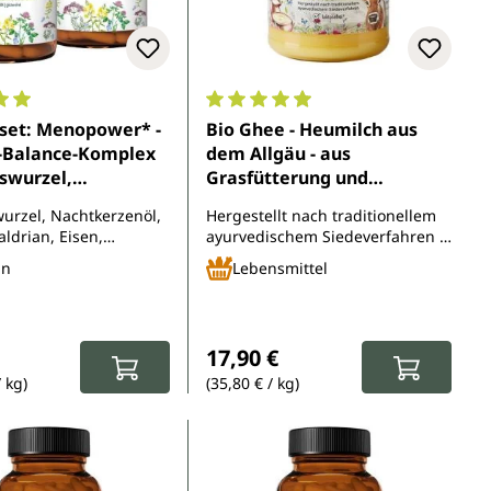
5 Sternen
nittliche Bewertung von 5 von 5 Sternen
Durchschnittliche Bewertung von 
rset: Menopower* -
Bio Ghee - Heumilch aus
Balance-Komplex
dem Allgäu - aus
swurzel,
Grasfütterung und
zenöl, Eisen und B-
Weidehaltung - 500 g
urzel, Nachtkerzenöl,
Hergestellt nach traditionellem
n - 2 x 90 Kapseln -
aldrian, Eisen,
ayurvedischem Siedeverfahren -
medica
ffer, Folsäure, Vitamin
laktosefrei - aus kontrolliert
ln
Lebensmittel
12
biologischem Anbau
spreis:
eis:
Regulärer Preis:
17,90 €
/ kg)
(35,80 € / kg)