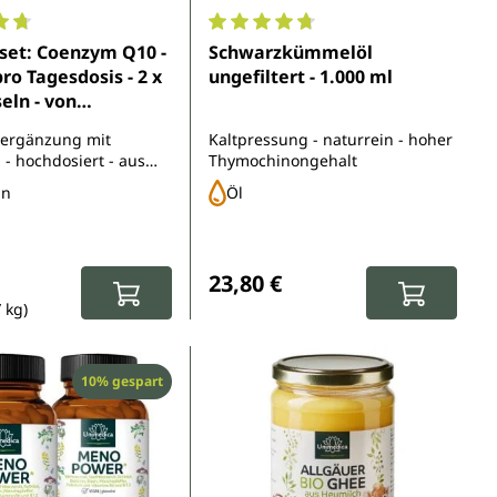
5 Sternen
nittliche Bewertung von 4.8 von 5 Sternen
Durchschnittliche Bewertung von 
set: Coenzym Q10 -
Schwarzkümmelöl
ro Tagesdosis - 2 x
ungefiltert - 1.000 ml
eln - von
ca
ergänzung mit
Kaltpressung - naturrein - hoher
 hochdosiert - aus
Thymochinongehalt
er Fermentation
ln
Öl
spreis:
eis:
Regulärer Preis:
23,80 €
/ kg)
Rabatt
10% gespart