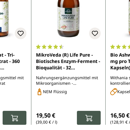
e Bewertung von 4.8 von 5 Sternen
Durchschnittliche Bewertung von 4.6 von 
Durchsch
 - Tri-
MikroVeda (R) Life Pure -
Bio Ash
rat - 360
Biotisches Enzym-Ferment -
mg pro T
s
Bioqualität - 32
Kapseln)
Tagesdosis
Bakterienstämme -
Kapseln
smittel mit
Nahrungsergänzungsmittel mit
Withania 
0 Kapseln
lebendiger
rat
Mikroorganismen -
kontrolli
Mikroorganismenkomplex -
sporenbasiert
NEM Flüssig
Kapse
natürlich symbiotisiert - 500
ml
:
Regulärer Preis:
Reguläre
19,50 €
16,50 €
(39,00 € / l)
(128,91 € 