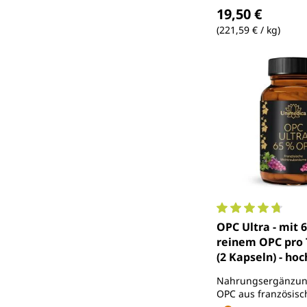
Regulärer Preis
19,50 €
(221,59 € / kg)
Durchschnittlich
OPC Ultra - mit 
reinem OPC pro 
(2 Kapseln) - hoc
240 Kapseln - vo
Nahrungsergänzung
Unimedica
OPC aus französisc
Weintraubenkerne