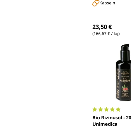
Kapseln
Regulärer Preis
23,50 €
(166,67 € / kg)
Durchschnittlich
Bio Rizinusöl - 2
Unimedica