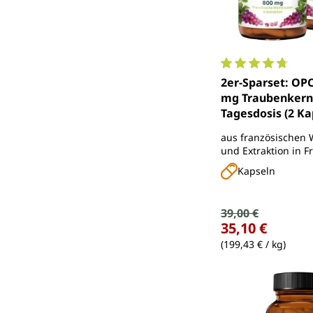
Durchschnittlich
2er-Sparset: OPC
mg Traubenkern
Tagesdosis (2 Kap
180 Kapseln - vo
aus französischen
Unimedica
und Extraktion in F
Kapseln
Verkaufspreis:
39,00 €
Regulärer Preis:
35,10 €
(199,43 € / kg)