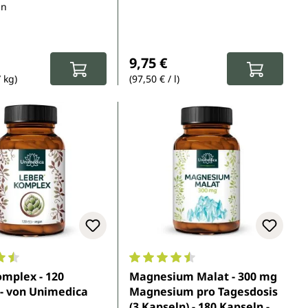
ln
r Preis:
Regulärer Preis:
9,75 €
/ kg)
(97,50 € / l)
5 Sternen
nittliche Bewertung von 4.6 von 5 Sternen
Durchschnittliche Bewertung von 
mplex - 120
Magnesium Malat - 300 mg
 - von Unimedica
Magnesium pro Tagesdosis
(3 Kapseln) - 180 Kapseln -