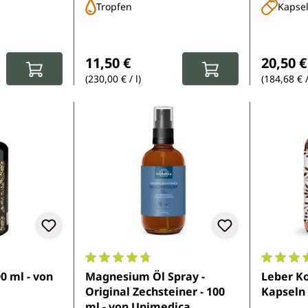
Tropfen
Kapse
:
Regulärer Preis:
Reguläre
11,50 €
20,50 €
(230,00 € / l)
(184,68 € 
e Bewertung von 4.9 von 5 Sternen
Durchschnittliche Bewertung von 4.7 von 
Durchsch
00 ml - von
Magnesium Öl Spray -
Leber Ko
Original Zechsteiner - 100
Kapseln
ml - von Unimedica