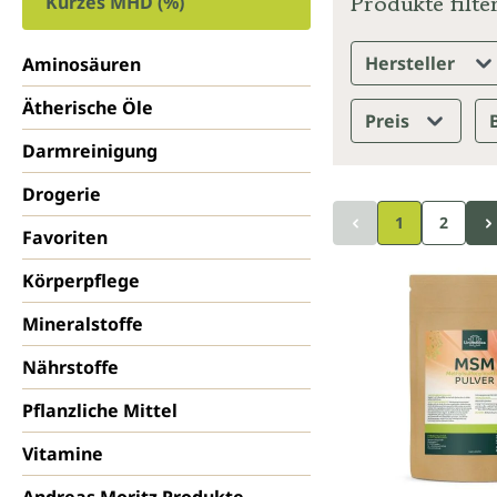
Produkte filte
Kurzes MHD (%)
Hersteller
Aminosäuren
Ätherische Öle
Preis
Darmreinigung
Drogerie
1
2
Favoriten
Körperpflege
Mineralstoffe
Nährstoffe
Pflanzliche Mittel
Vitamine
Andreas Moritz Produkte