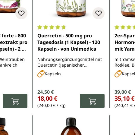
e Bewertung von 4.8 von 5 Sternen
Durchschnittliche Bewertung von 4.7 von 
Durchsch
 forte - 800
Quercetin - 500 mg pro
2er-Spa
extrakt pro
Tagesdosis (1 Kapsel) - 120
Hormon-
seln) - 2 x
Kapseln - von Unimedica
mit Yam
n
Nachtker
 Weintrauben
Nahrungsergänzungsmittel mit
mit Yamsw
Vitamine
rankreich
Quercetin (Japanischer
Rotklee, B
von Uni
Schnurbaumblütenextrakt)
Mönchspfe
Kapseln
Kapse
B6 und B
Verkaufspreis:
24,50 €
Verkauf
39,00 €
Regulärer Preis:
Regulärer Pr
18,00 €
35,10 €
(240,00 € / kg)
(240,41 € 