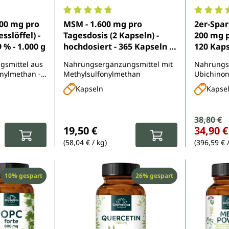
e Bewertung von 4.7 von 5 Sternen
Durchschnittliche Bewertung von 4.7 von 
Durchsch
000 mg pro
MSM - 1.600 mg pro
2er-Spar
sslöffel) -
Tagesdosis (2 Kapseln) -
200 mg p
 % - 1.000 g
hochdosiert - 365 Kapseln -
120 Kaps
von Unimedica
Unimedi
smittel aus
Nahrungsergänzungsmittel mit
Nahrungs
nylmethan -
Methylsulfonylmethan
Ubichinon -
el
natürlich
Kapseln
Kapse
Verkauf
38,80 €
Regulärer Pr
:
Regulärer Preis:
19,50 €
34,90 €
(58,04 € / kg)
(396,59 € 
Rabatt
Rabatt
10% gespart
26% gespart