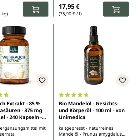
Regulärer Preis:
17,95 €
/ kg)
(35,90 € / l)
5 Sternen
nittliche Bewertung von 4.9 von 5 Sternen
Durchschnittliche Bewertung von 
h Extrakt - 85 %
Bio Mandelöl - Gesichts-
asäuren - 375 mg
und Körperöl - 100 ml - von
el - 240 Kapseln -
Unimedica
medica
ergänzungsmittel mit
kaltgepresst - naturreines
serrata
Mandelöl - Prunus amygdalus
dulcis oil - vegan