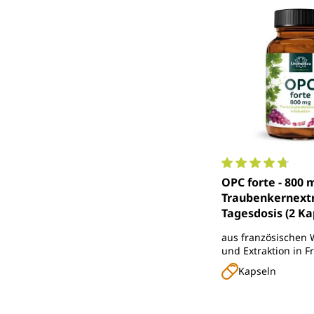
Durchschnittlich
OPC forte - 800 
Traubenkernextr
Tagesdosis (2 Ka
Kapseln - aus
aus französischen
Wasserextraktio
und Extraktion in F
Unimedica
Kapseln