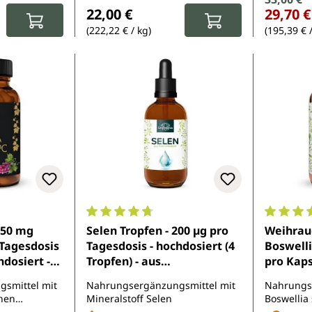
:
Regulärer Preis:
22,00 €
29,70 €
(222,22 € / kg)
(195,39 € 
e Bewertung von 4.8 von 5 Sternen
Durchschnittliche Bewertung von 4.7 von 
Durchsch
650 mg
Selen Tropfen - 200 µg pro
Weihrauc
Tagesdosis
Tagesdosis - hochdosiert (4
Boswelli
hdosiert -
Tropfen) - aus
pro Kaps
n
Natriumselenit - 50 ml - von
von Uni
smittel mit
Nahrungsergänzungsmittel mit
Nahrungs
Unimedica
hen
Mineralstoff Selen
Boswellia 
n