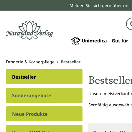
Melden Sie sich gern über unse
springen
Zur Hauptnavigation springen
Unimedica
Gut für
Drogerie & Körperpflege
Bestseller
Bestselle
Bestseller
Unsere meistverkauft
Sonderangebote
Sorgfältig ausgewählt
Neue Produkte