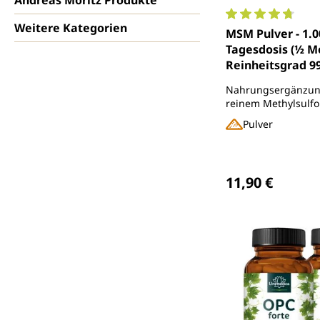
Weitere Kategorien
Durchschnittlich
MSM Pulver - 1.
Tagesdosis (½ Me
Reinheitsgrad 99
Nahrungsergänzung
reinem Methylsulfo
organischer Schwef
Pulver
Regulärer Preis
11,90 €