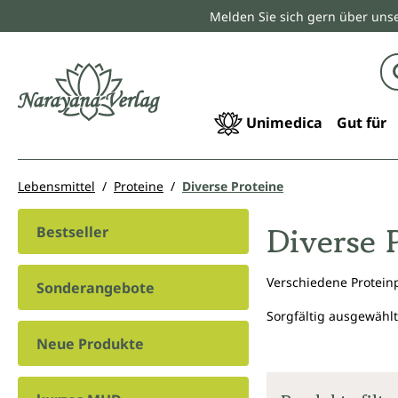
Melden Sie sich gern über unse
springen
Zur Hauptnavigation springen
Unimedica
Gut für
Lebensmittel
Proteine
Diverse Proteine
Diverse 
Bestseller
Verschiedene Proteinp
Sonderangebote
Sorgfältig ausgewählt
Neue Produkte