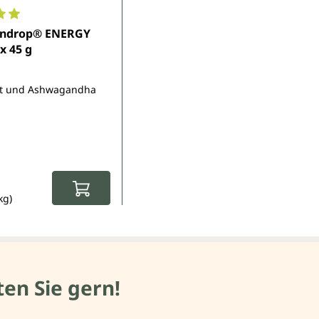
5 Sternen
nittliche Bewertung von 5 von 5 Sternen
indrop® ENERGY
x 45 g
jit und Ashwagandha
spreis:
eis:
kg)
en Sie gern!