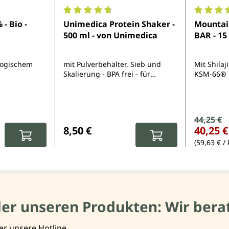
e Bewertung von 4.8 von 5 Sternen
Durchschnittliche Bewertung von 4.7 von 
Durchsch
- Bio -
Unimedica Protein Shaker -
Mounta
500 ml - von Unimedica
BAR - 15 
ologischem
mit Pulverbehälter, Sieb und
Mit Shila
Skalierung - BPA frei - für
KSM-66®
cremige und klumpenfreie
Shakes
Verkauf
44,25 €
Regulärer Pr
:
Regulärer Preis:
8,50 €
40,25 €
(59,63 € / 
der unseren Produkten: Wir berat
er unsere Hotline.