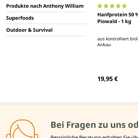
Produkte nach Anthony William
Durchschnittlich
Hanfprotein 50 % 
Superfoods
Piowald - 1 kg
Outdoor & Survival
aus kontrolliert bi
Anbau
Regulärer Preis
19,95 €
Bei Fragen zu uns o
Persönliche Beratung erhalten Sie üb