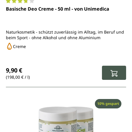
Durchschnittliche Bewertung von 3.7 von 5 Sternen
Basische Deo Creme - 50 ml - von Unimedica
Naturkosmetik - schützt zuverlässig im Alltag, im Beruf und
beim Sport - ohne Alkohol und ohne Aluminium
Creme
Regulärer Preis:
9,90 €
(198,00 € / l)
Rabatt
10% gespart