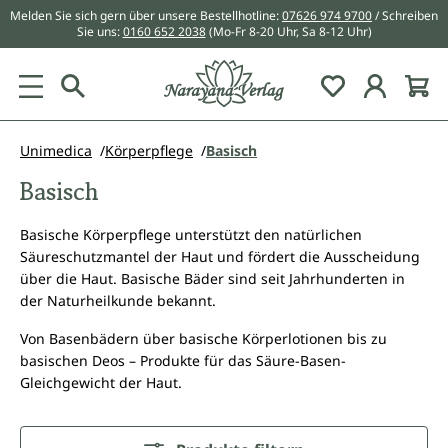
Melden Sie sich gern über unsere Bestellhotline:
07626 974 9700
/ Schreiben
alt springen
Sie uns:
0160 652 2038
(Mo-Fr 8-20 Uhr, Sa 8-12 Uhr)
Du hast 0 Pr
Unimedica
Körperpflege
Basisch
Basisch
Basische Körperpflege unterstützt den natürlichen
Säureschutzmantel der Haut und fördert die Ausscheidung
über die Haut. Basische Bäder sind seit Jahrhunderten in
der Naturheilkunde bekannt.
Von Basenbädern über basische Körperlotionen bis zu
basischen Deos – Produkte für das Säure-Basen-
Gleichgewicht der Haut.