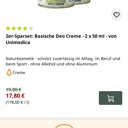
Durchschnittliche Bewertung von 4 von 5 Sternen
2er-Sparset: Basische Deo Creme - 2 x 50 ml - von
Unimedica
Naturkosmetik - schützt zuverlässig im Alltag, im Beruf und
beim Sport - ohne Alkohol und ohne Aluminium
Creme
Verkaufspreis:
19,80 €
Regulärer Preis:
17,80 €
(178,00 € / l)