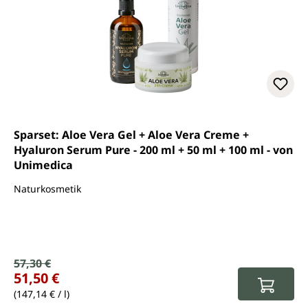
Sparset: Aloe Vera Gel + Aloe Vera Creme +
Hyaluron Serum Pure - 200 ml + 50 ml + 100 ml - von
Unimedica
Naturkosmetik
Verkaufspreis:
57,30 €
Regulärer Preis:
51,50 €
(147,14 € / l)