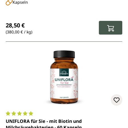
Kapseln
Regulärer Preis:
28,50 €
(380,00 € / kg)
Durchschnittliche Bewertung von 5 von 5 Sternen
UNIFLORA für Sie - mit Biotin und
Milchsäurebakterien - 60 Kapseln