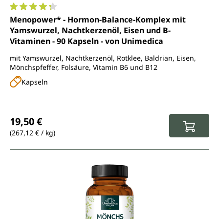
Durchschnittliche Bewertung von 4.3 von 5 Sternen
Menopower* - Hormon-Balance-Komplex mit
Yamswurzel, Nachtkerzenöl, Eisen und B-
Vitaminen - 90 Kapseln - von Unimedica
mit Yamswurzel, Nachtkerzenöl, Rotklee, Baldrian, Eisen,
Mönchspfeffer, Folsäure, Vitamin B6 und B12
Kapseln
Regulärer Preis:
19,50 €
(267,12 € / kg)