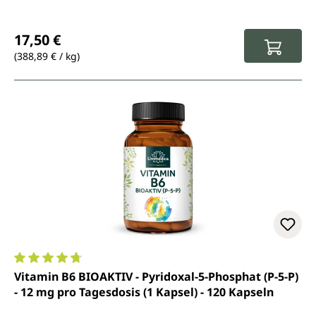
Regulärer Preis:
17,50 €
(388,89 € / kg)
Durchschnittliche Bewertung von 4.7 von 5 Sternen
Vitamin B6 BIOAKTIV - Pyridoxal-5-Phosphat (P-5-P)
- 12 mg pro Tagesdosis (1 Kapsel) - 120 Kapseln