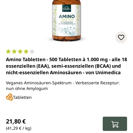
Durchschnittliche Bewertung von 4.1 von 5 Sternen
Amino Tabletten - 500 Tabletten à 1.000 mg - alle 18
essenziellen (EAA), semi-essenziellen (BCAA) und
nicht-essenziellen Aminosäuren - von Unimedica
Veganes Aminosäuren-Spektrum - Verbesserte Rezeptur:
nun ohne Amylogum
Tabletten
Regulärer Preis:
21,80 €
(41,29 € / kg)