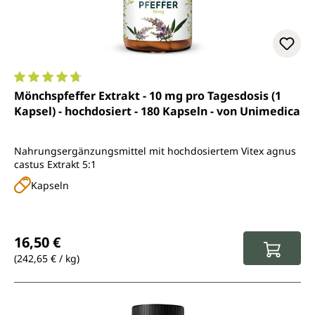
Durchschnittliche Bewertung von 4.8 von 5 Sternen
Mönchspfeffer Extrakt - 10 mg pro Tagesdosis (1
Kapsel) - hochdosiert - 180 Kapseln - von Unimedica
Nahrungsergänzungsmittel mit hochdosiertem Vitex agnus
castus Extrakt 5:1
Kapseln
Regulärer Preis:
16,50 €
(242,65 € / kg)