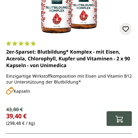
Durchschnittliche Bewertung von 4.9 von 5 Sternen
2er-Sparset: Blutbildung* Komplex - mit Eisen,
Acerola, Chlorophyll, Kupfer und Vitaminen - 2 x 90
Kapseln - von Unimedica
Einzigartige Wirkstoffkomposition mit Eisen und Vitamin B12
zur Unterstützung der Blutbildung*
Kapseln
Verkaufspreis:
43,80 €
Regulärer Preis:
39,40 €
(298,48 € / kg)