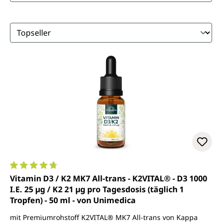
Durchschnittliche Bewertung von 4.8 von 5 Sternen
Vitamin D3 / K2 MK7 All-trans - K2VITAL® - D3 1000
I.E. 25 µg / K2 21 µg pro Tagesdosis (täglich 1
Tropfen) - 50 ml - von Unimedica
mit Premiumrohstoff K2VITAL® MK7 All-trans von Kappa