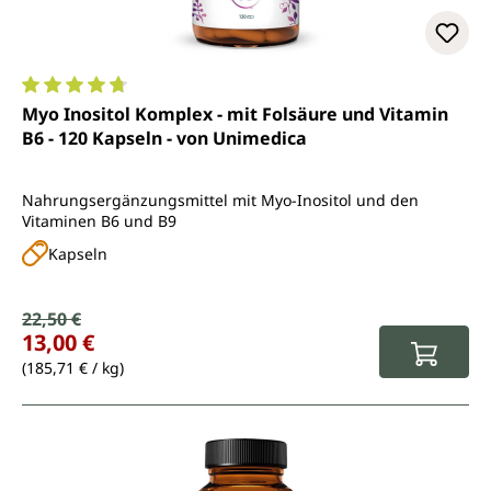
Durchschnittliche Bewertung von 4.8 von 5 Sternen
Myo Inositol Komplex - mit Folsäure und Vitamin
B6 - 120 Kapseln - von Unimedica
Nahrungsergänzungsmittel mit Myo-Inositol und den
Vitaminen B6 und B9
Kapseln
Verkaufspreis:
22,50 €
Regulärer Preis:
13,00 €
(185,71 € / kg)