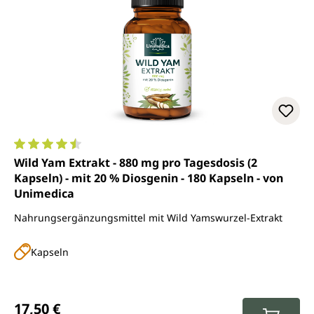
Durchschnittliche Bewertung von 4.6 von 5 Sternen
Wild Yam Extrakt - 880 mg pro Tagesdosis (2
Kapseln) - mit 20 % Diosgenin - 180 Kapseln - von
Unimedica
Nahrungsergänzungsmittel mit Wild Yamswurzel-Extrakt
Kapseln
Regulärer Preis:
17,50 €