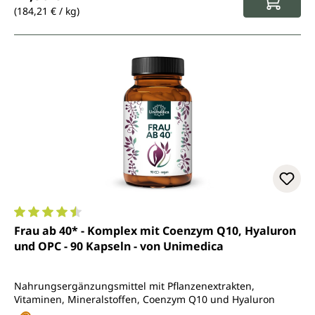
(184,21 € / kg)
Durchschnittliche Bewertung von 4.4 von 5 Sternen
Frau ab 40* - Komplex mit Coenzym Q10, Hyaluron
und OPC - 90 Kapseln - von Unimedica
Nahrungsergänzungsmittel mit Pflanzenextrakten,
Vitaminen, Mineralstoffen, Coenzym Q10 und Hyaluron