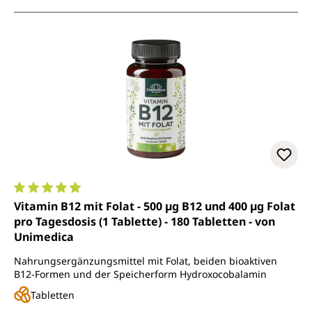
Durchschnittliche Bewertung von 4.9 von 5 Sternen
Vitamin B12 mit Folat - 500 µg B12 und 400 µg Folat
pro Tagesdosis (1 Tablette) - 180 Tabletten - von
Unimedica
Nahrungsergänzungsmittel mit Folat, beiden bioaktiven
B12-Formen und der Speicherform Hydroxocobalamin
Tabletten