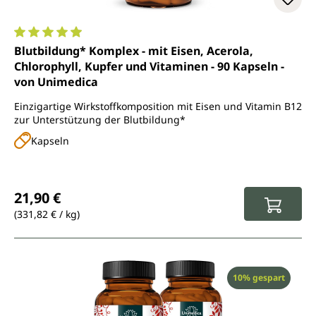
Durchschnittliche Bewertung von 4.9 von 5 Sternen
Blutbildung* Komplex - mit Eisen, Acerola,
Chlorophyll, Kupfer und Vitaminen - 90 Kapseln -
von Unimedica
Einzigartige Wirkstoffkomposition mit Eisen und Vitamin B12
zur Unterstützung der Blutbildung*
Kapseln
Regulärer Preis:
21,90 €
(331,82 € / kg)
Rabatt
10% gespart