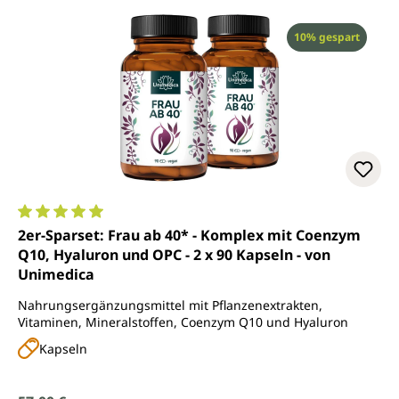
Rabatt
10% gespart
Durchschnittliche Bewertung von 5 von 5 Sternen
2er-Sparset: Frau ab 40* - Komplex mit Coenzym
Q10, Hyaluron und OPC - 2 x 90 Kapseln - von
Unimedica
Nahrungsergänzungsmittel mit Pflanzenextrakten,
Vitaminen, Mineralstoffen, Coenzym Q10 und Hyaluron
Kapseln