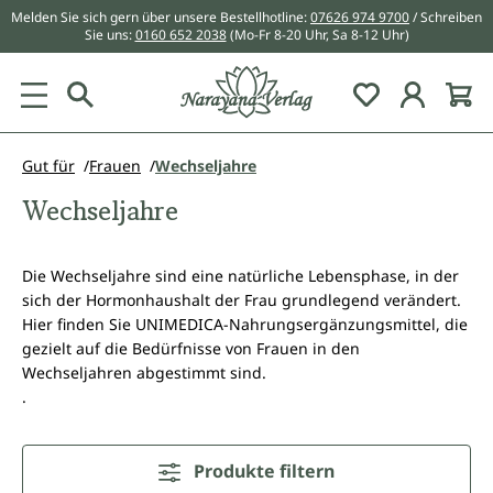
Melden Sie sich gern über unsere Bestellhotline:
07626 974 9700
/ Schreiben
alt springen
Sie uns:
0160 652 2038
(Mo-Fr 8-20 Uhr, Sa 8-12 Uhr)
Du hast 0 Pr
Gut für
Frauen
Wechseljahre
Wechseljahre
Die Wechseljahre sind eine natürliche Lebensphase, in der
sich der Hormonhaushalt der Frau grundlegend verändert.
Hier finden Sie UNIMEDICA-Nahrungsergänzungsmittel, die
gezielt auf die Bedürfnisse von Frauen in den
Wechseljahren abgestimmt sind.
.
Produkte filtern