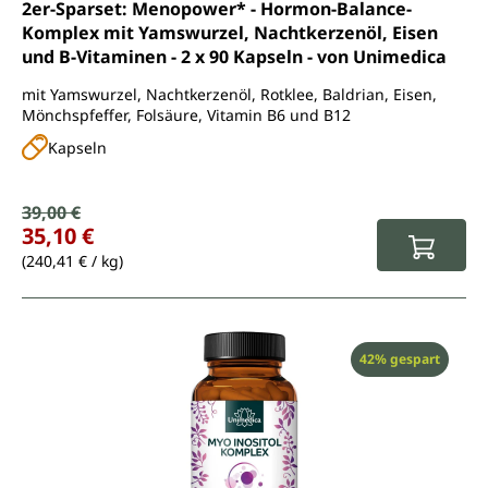
Durchschnittliche Bewertung von 5 von 5 Sternen
2er-Sparset: Menopower* - Hormon-Balance-
Komplex mit Yamswurzel, Nachtkerzenöl, Eisen
und B-Vitaminen - 2 x 90 Kapseln - von Unimedica
mit Yamswurzel, Nachtkerzenöl, Rotklee, Baldrian, Eisen,
Mönchspfeffer, Folsäure, Vitamin B6 und B12
Kapseln
Verkaufspreis:
39,00 €
Regulärer Preis:
35,10 €
(240,41 € / kg)
Rabatt
42% gespart