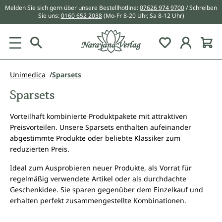
Melden Sie sich gern über unsere Bestellhotline:
07626 974 9700
/ Schreiben
alt springen
Sie uns:
0160 652 2038
(Mo-Fr 8-20 Uhr, Sa 8-12 Uhr)
Du hast 0 Pr
Unimedica
Sparsets
Sparsets
Vorteilhaft kombinierte Produktpakete mit attraktiven
Preisvorteilen. Unsere Sparsets enthalten aufeinander
abgestimmte Produkte oder beliebte Klassiker zum
reduzierten Preis.
Ideal zum Ausprobieren neuer Produkte, als Vorrat für
regelmäßig verwendete Artikel oder als durchdachte
Geschenkidee. Sie sparen gegenüber dem Einzelkauf und
erhalten perfekt zusammengestellte Kombinationen.