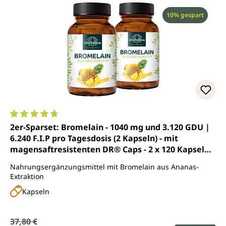
Rabatt
10% gespart
Durchschnittliche Bewertung von 4.8 von 5 Sternen
2er-Sparset: Bromelain - 1040 mg und 3.120 GDU |
6.240 F.I.P pro Tagesdosis (2 Kapseln) - mit
magensaftresistenten DR® Caps - 2 x 120 Kapseln -
von Unimedica
Nahrungsergänzungsmittel mit Bromelain aus Ananas-
Extraktion
Kapseln
Verkaufspreis:
37,80 €
Regulärer Preis: