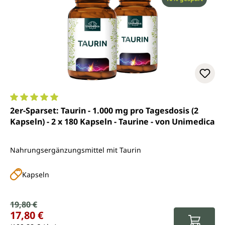
Durchschnittliche Bewertung von 5 von 5 Sternen
2er-Sparset: Taurin - 1.000 mg pro Tagesdosis (2
Kapseln) - 2 x 180 Kapseln - Taurine - von Unimedica
Nahrungsergänzungsmittel mit Taurin
Kapseln
Verkaufspreis:
19,80 €
Regulärer Preis:
17,80 €