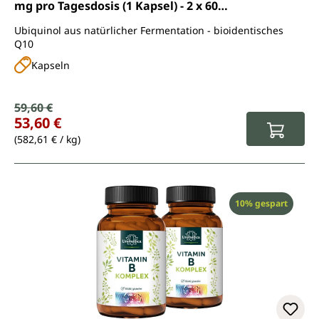
mg pro Tagesdosis (1 Kapsel) - 2 x 60
Softgelkapseln
Ubiquinol aus natürlicher Fermentation - bioidentisches
Q10
Kapseln
Verkaufspreis:
59,60 €
Regulärer Preis:
53,60 €
(582,61 € / kg)
Rabatt
10% gespart