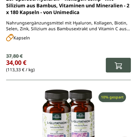
Silizium aus Bambus, Vitaminen und Mineralien - 2
x 180 Kapseln - von Unimedica
Nahrungsergänzungsmittel mit Hyaluron, Kollagen, Biotin,
Selen, Zink, Silizium aus Bambusextrakt und Vitamin C aus
Acerola
Kapseln
Verkaufspreis:
37,80 €
Regulärer Preis:
34,00 €
(113,33 € / kg)
Rabatt
10% gespart