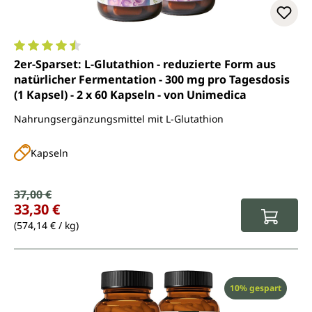
Durchschnittliche Bewertung von 4.6 von 5 Sternen
2er-Sparset: L-Glutathion - reduzierte Form aus
natürlicher Fermentation - 300 mg pro Tagesdosis
(1 Kapsel) - 2 x 60 Kapseln - von Unimedica
Nahrungsergänzungsmittel mit L-Glutathion
Kapseln
Verkaufspreis:
37,00 €
Regulärer Preis:
33,30 €
(574,14 € / kg)
Rabatt
10% gespart