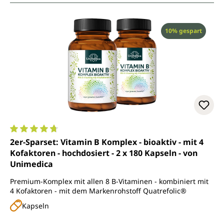
Rabatt
10% gespart
Durchschnittliche Bewertung von 4.7 von 5 Sternen
2er-Sparset: Vitamin B Komplex - bioaktiv - mit 4
Kofaktoren - hochdosiert - 2 x 180 Kapseln - von
Unimedica
Premium-Komplex mit allen 8 B-Vitaminen - kombiniert mit
4 Kofaktoren - mit dem Markenrohstoff Quatrefolic®
Kapseln