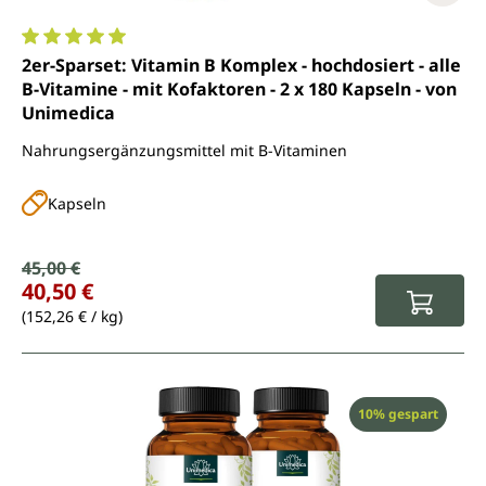
Durchschnittliche Bewertung von 5 von 5 Sternen
2er-Sparset: Vitamin B Komplex - hochdosiert - alle
B-Vitamine - mit Kofaktoren - 2 x 180 Kapseln - von
Unimedica
Nahrungsergänzungsmittel mit B-Vitaminen
Kapseln
Verkaufspreis:
45,00 €
Regulärer Preis:
40,50 €
(152,26 € / kg)
Rabatt
10% gespart