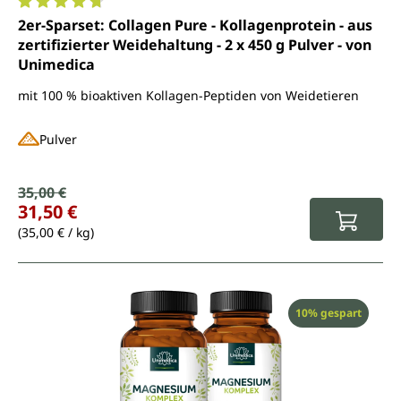
Durchschnittliche Bewertung von 4.7 von 5 Sternen
2er-Sparset: Collagen Pure - Kollagenprotein - aus
zertifizierter Weidehaltung - 2 x 450 g Pulver - von
Unimedica
mit 100 % bioaktiven Kollagen-Peptiden von Weidetieren
Pulver
Verkaufspreis:
35,00 €
Regulärer Preis:
31,50 €
(35,00 € / kg)
Rabatt
10% gespart