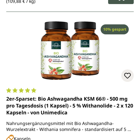
(109,88 € / kg)
Rabatt
10% gespart
Durchschnittliche Bewertung von 5 von 5 Sternen
2er-Sparset: Bio Ashwagandha KSM 66® - 500 mg
pro Tagesdosis (1 Kapsel) - 5 % Withanolide - 2 x 120
Kapseln - von Unimedica
Nahrungsergänzungsmittel mit Bio Ashwagandha-
Wurzelextrakt - Withania somnifera - standardisiert auf 5 %
Withanolide
Kapseln