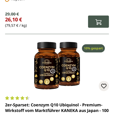
Verkaufspreis:
29,00 €
Regulärer Preis:
26,10 €
(79,57 € / kg)
Rabatt
10% gespart
Durchschnittliche Bewertung von 4.6 von 5 Sternen
2er-Sparset: Coenzym Q10 Ubiquinol - Premium-
Wirkstoff vom Marktführer KANEKA aus Japan - 100