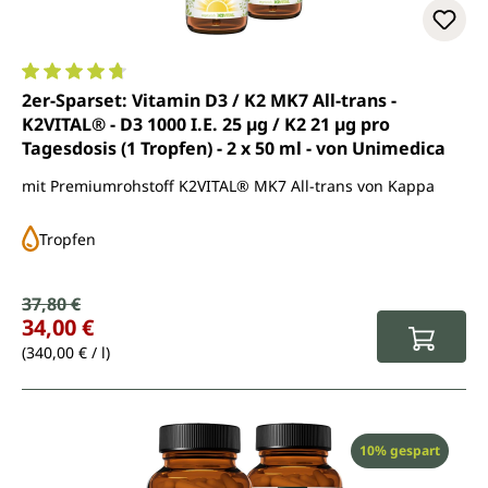
Durchschnittliche Bewertung von 4.8 von 5 Sternen
2er-Sparset: Vitamin D3 / K2 MK7 All-trans -
K2VITAL® - D3 1000 I.E. 25 µg / K2 21 µg pro
Tagesdosis (1 Tropfen) - 2 x 50 ml - von Unimedica
mit Premiumrohstoff K2VITAL® MK7 All-trans von Kappa
Tropfen
Verkaufspreis:
37,80 €
Regulärer Preis:
34,00 €
(340,00 € / l)
Rabatt
10% gespart