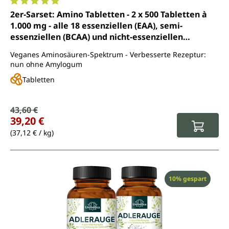
Durchschnittliche Bewertung von 5 von 5 Sternen
2er-Sarset: Amino Tabletten - 2 x 500 Tabletten à
1.000 mg - alle 18 essenziellen (EAA), semi-
essenziellen (BCAA) und nicht-essenziellen
Aminosäuren - von Unimedica
Veganes Aminosäuren-Spektrum - Verbesserte Rezeptur:
nun ohne Amylogum
Tabletten
Verkaufspreis:
43,60 €
Regulärer Preis:
39,20 €
(37,12 € / kg)
Rabatt
10% gespart