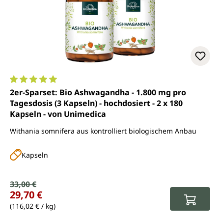
Durchschnittliche Bewertung von 5 von 5 Sternen
2er-Sparset: Bio Ashwagandha - 1.800 mg pro
Tagesdosis (3 Kapseln) - hochdosiert - 2 x 180
Kapseln - von Unimedica
Withania somnifera aus kontrolliert biologischem Anbau
Kapseln
Verkaufspreis:
33,00 €
Regulärer Preis:
29,70 €
(116,02 € / kg)