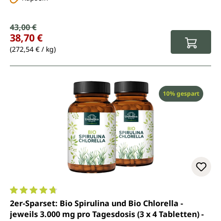
Verkaufspreis:
43,00 €
Regulärer Preis:
38,70 €
(272,54 € / kg)
Rabatt
10% gespart
Durchschnittliche Bewertung von 4.8 von 5 Sternen
2er-Sparset: Bio Spirulina und Bio Chlorella -
jeweils 3.000 mg pro Tagesdosis (3 x 4 Tabletten) -