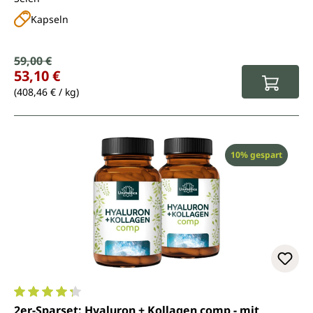
Kapseln
Verkaufspreis:
59,00 €
Regulärer Preis:
53,10 €
(408,46 € / kg)
Rabatt
10% gespart
Durchschnittliche Bewertung von 4.2 von 5 Sternen
2er-Sparset: Hyaluron + Kollagen comp - mit