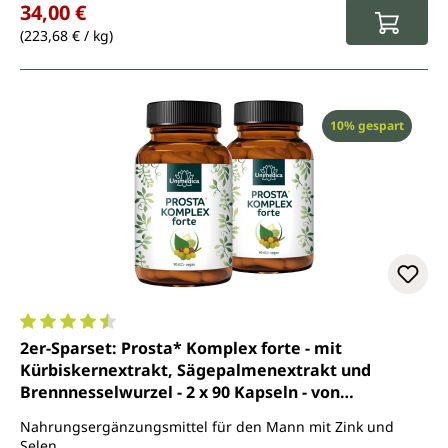
34,00 €
(223,68 € / kg)
Rabatt
10% gespart
Durchschnittliche Bewertung von 4.6 von 5 Sternen
2er-Sparset: Prosta* Komplex forte - mit
Kürbiskernextrakt, Sägepalmenextrakt und
Brennnesselwurzel - 2 x 90 Kapseln - von
Unimedica
Nahrungsergänzungsmittel für den Mann mit Zink und
Selen