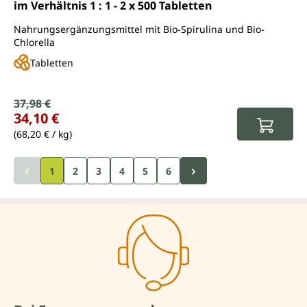
im Verhältnis 1 : 1 - 2 x 500 Tabletten
Nahrungsergänzungsmittel mit Bio-Spirulina und Bio-
Chlorella
Tabletten
Verkaufspreis:
37,98 €
Regulärer Preis:
34,10 €
(68,20 € / kg)
1
2
3
4
5
6