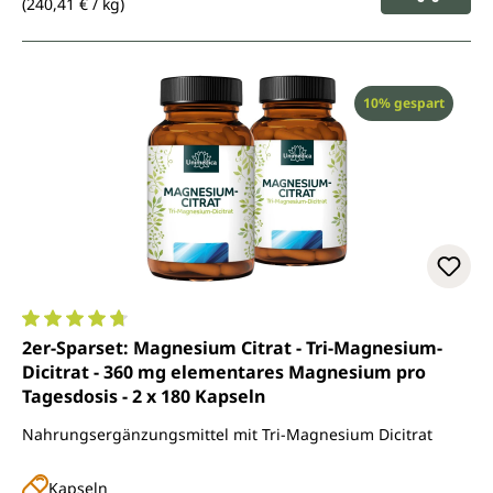
(240,41 € / kg)
Rabatt
10% gespart
Durchschnittliche Bewertung von 4.7 von 5 Sternen
2er-Sparset: Magnesium Citrat - Tri-Magnesium-
Dicitrat - 360 mg elementares Magnesium pro
Tagesdosis - 2 x 180 Kapseln
Nahrungsergänzungsmittel mit Tri-Magnesium Dicitrat
Kapseln