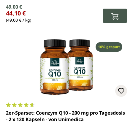
Verkaufspreis:
49,00 €
Regulärer Preis:
44,10 €
(49,00 € / kg)
Rabatt
10% gespart
Durchschnittliche Bewertung von 4.8 von 5 Sternen
2er-Sparset: Coenzym Q10 - 200 mg pro Tagesdosis
- 2 x 120 Kapseln - von Unimedica