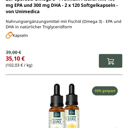
mg EPA und 300 mg DHA - 2 x 120 Softgelkapseln -
von Unimedica
Nahrungsergänzungsmittel mit Fischöl (Omega 3) - EPA und
DHA in natürlicher Triglyceridform
Kapseln
Verkaufspreis:
39,00 €
Regulärer Preis:
35,10 €
(102,03 € / kg)
Rabatt
10% gespart