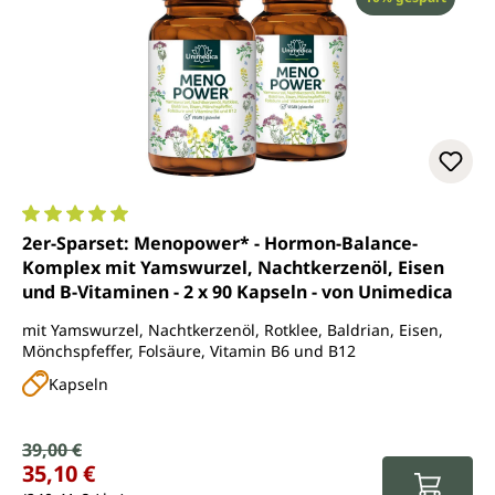
Durchschnittliche Bewertung von 5 von 5 Sternen
2er-Sparset: Menopower* - Hormon-Balance-
Komplex mit Yamswurzel, Nachtkerzenöl, Eisen
und B-Vitaminen - 2 x 90 Kapseln - von Unimedica
mit Yamswurzel, Nachtkerzenöl, Rotklee, Baldrian, Eisen,
Mönchspfeffer, Folsäure, Vitamin B6 und B12
Kapseln
Verkaufspreis:
39,00 €
Regulärer Preis:
35,10 €