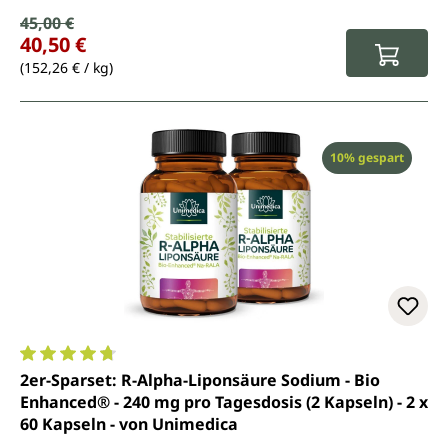
Verkaufspreis:
45,00 €
Regulärer Preis:
40,50 €
(152,26 € / kg)
Rabatt
10% gespart
Durchschnittliche Bewertung von 4.8 von 5 Sternen
2er-Sparset: R-Alpha-Liponsäure Sodium - Bio
Enhanced® - 240 mg pro Tagesdosis (2 Kapseln) - 2 x
60 Kapseln - von Unimedica