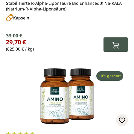
Stabilisierte R-Alpha-Liponsäure Bio Enhanced® Na-RALA
(Natrium-R-Alpha-Liponsäure)
Kapseln
Verkaufspreis:
33,00 €
Regulärer Preis:
29,70 €
(825,00 € / kg)
Rabatt
10% gespart