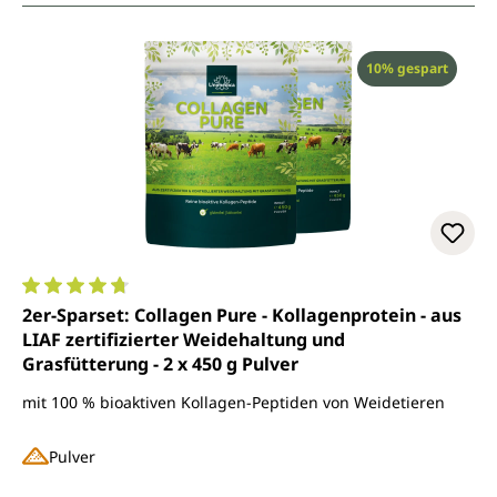
Rabatt
10% gespart
Durchschnittliche Bewertung von 4.7 von 5 Sternen
2er-Sparset: Collagen Pure - Kollagenprotein - aus
LIAF zertifizierter Weidehaltung und
Grasfütterung - 2 x 450 g Pulver
mit 100 % bioaktiven Kollagen-Peptiden von Weidetieren
Pulver