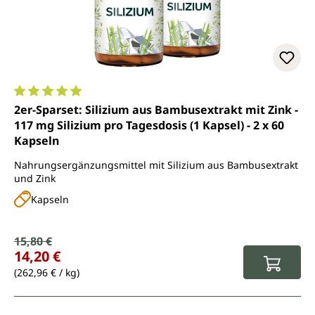
Durchschnittliche Bewertung von 5 von 5 Sternen
2er-Sparset: Silizium aus Bambusextrakt mit Zink -
117 mg Silizium pro Tagesdosis (1 Kapsel) - 2 x 60
Kapseln
Nahrungsergänzungsmittel mit Silizium aus Bambusextrakt
und Zink
Kapseln
Verkaufspreis:
15,80 €
Regulärer Preis:
14,20 €
(262,96 € / kg)