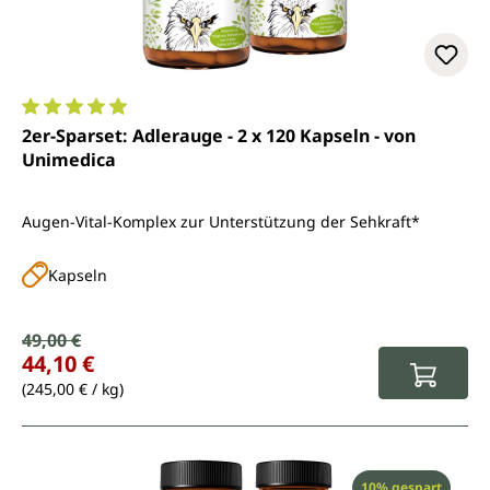
Durchschnittliche Bewertung von 4.9 von 5 Sternen
2er-Sparset: Adlerauge - 2 x 120 Kapseln - von
Unimedica
Augen-Vital-Komplex zur Unterstützung der Sehkraft*
Kapseln
Verkaufspreis:
49,00 €
Regulärer Preis:
44,10 €
(245,00 € / kg)
Rabatt
10% gespart