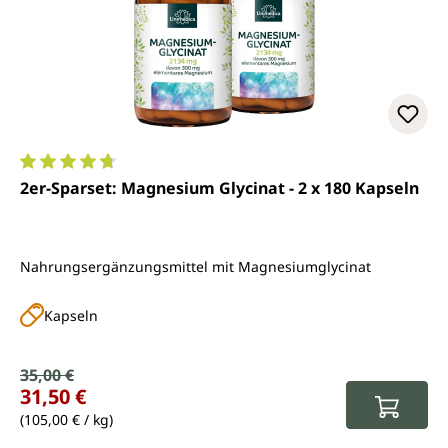
Durchschnittliche Bewertung von 4.8 von 5 Sternen
2er-Sparset: Magnesium Glycinat - 2 x 180 Kapseln
Nahrungsergänzungsmittel mit Magnesiumglycinat
Kapseln
Verkaufspreis:
35,00 €
Regulärer Preis:
31,50 €
(105,00 € / kg)