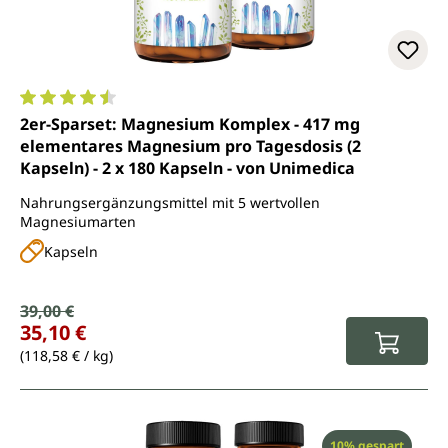
Durchschnittliche Bewertung von 4.6 von 5 Sternen
2er-Sparset: Magnesium Komplex - 417 mg
elementares Magnesium pro Tagesdosis (2
Kapseln) - 2 x 180 Kapseln - von Unimedica
Nahrungsergänzungsmittel mit 5 wertvollen
Magnesiumarten
Kapseln
Verkaufspreis:
39,00 €
Regulärer Preis:
35,10 €
(118,58 € / kg)
Rabatt
10% gespart