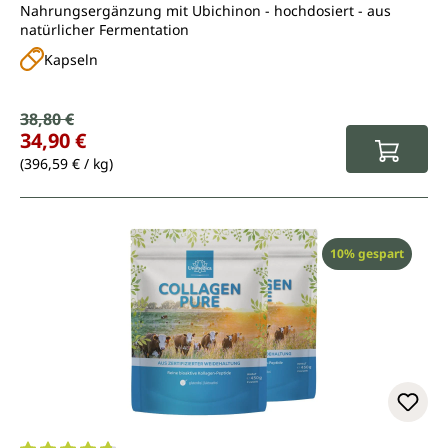
Nahrungsergänzung mit Ubichinon - hochdosiert - aus
natürlicher Fermentation
Kapseln
Verkaufspreis:
38,80 €
Regulärer Preis:
34,90 €
(396,59 € / kg)
Rabatt
10% gespart