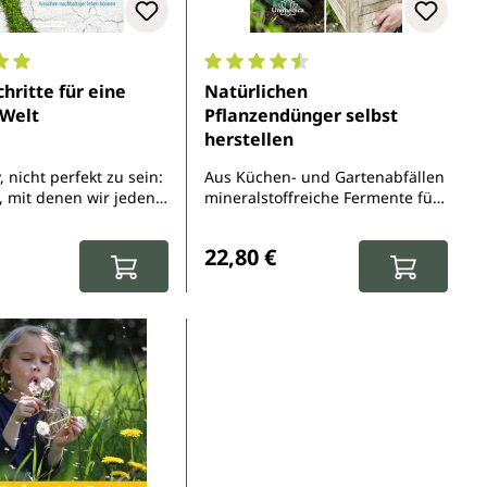
5 Sternen
nittliche Bewertung von 5 von 5 Sternen
Durchschnittliche Bewertung von 
chritte für eine
Natürlichen
 Welt
Pflanzendünger selbst
herstellen
y, nicht perfekt zu sein:
Aus Küchen- und Gartenabfällen
, mit denen wir jeden
mineralstoffreiche Fermente für
isschen nachhaltiger
einen lebendigen Boden
r Preis:
Regulärer Preis:
nnen
gewinnen
22,80 €