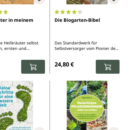
Sternen
nittliche Bewertung von 4.7 von 5 Sternen
Durchschnittliche Bewertung von 
uter in meinem
Die Biogarten-Bibel
e Heilkräuter selbst
Das Standardwerk für
n, ernten und
Selbstversorger vom Pionier des
n
Ökolandbaus
r Preis:
Regulärer Preis:
24,80 €