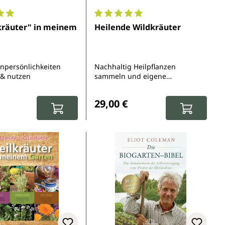
5 Sternen
nittliche Bewertung von 5 von 5 Sternen
Durchschnittliche Bewertung von 
kräuter" in meinem
Heilende Wildkräuter
enpersönlichkeiten
Nachhaltig Heilpflanzen
 & nutzen
sammeln und eigene
Naturmedizin herstellen
r Preis:
Regulärer Preis:
29,00 €