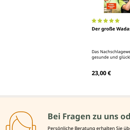
Durchschnittlich
Der große Wada
Das Nachschlagewe
gesunde und glückl
Regulärer Preis
23,00 €
Bei Fragen zu uns o
Persönliche Beratung erhalten Sie üb