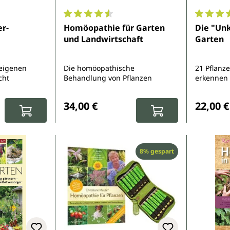
e Bewertung von 5 von 5 Sternen
Durchschnittliche Bewertung von 4.6 von 
Durchsch
r-
Homöopathie für Garten
Die "Un
und Landwirtschaft
Garten
eigenen
Die homöopathische
21 Pflanz
cht
Behandlung von Pflanzen
erkennen
:
Regulärer Preis:
Reguläre
34,00 €
22,00 €
Rabatt
8% gespart