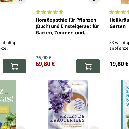
e Bewertung von 4.5 von 5 Sternen
Durchschnittliche Bewertung von 5 von 5 
Durchsch
Homöopathie für Pflanzen
Heilkrä
(Buch) und Einsteigerset für
Garten
Garten, Zimmer- und
Balkonpflanzen (Mittel)
chhaltig
33 wichtig
ekte
anpflanze
tversorger
verwende
Verkaufspreis:
76,00 €
Regulärer Preis:
:
Reguläre
69,80 €
19,80 €