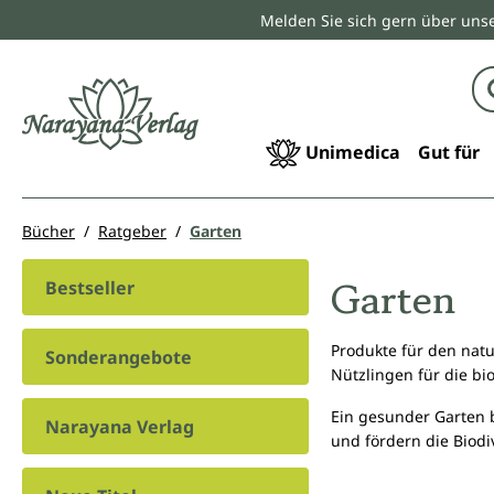
Melden Sie sich gern über unse
springen
Zur Hauptnavigation springen
Unimedica
Gut für
Bücher
Ratgeber
Garten
Garten
Bestseller
Produkte für den nat
Sonderangebote
Nützlingen für die b
Ein gesunder Garten 
Narayana Verlag
und fördern die Biodiv