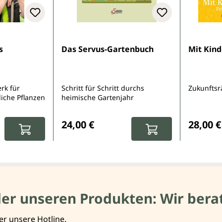
e Bewertung von 5 von 5 Sternen
s
Das Servus-Gartenbuch
Mit Kin
rk für
Schritt für Schritt durchs
Zukunftsr
iche Pflanzen
heimische Gartenjahr
:
Regulärer Preis:
Reguläre
24,00 €
28,00 €
der unseren Produkten: Wir berat
er unsere Hotline.