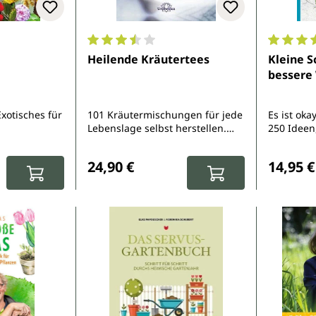
Durchschnittliche Bewertung von 3.6 von 
Durchsch
Heilende Kräutertees
Kleine S
bessere
xotisches für
101 Kräutermischungen für jede
Es ist oka
Lebenslage selbst herstellen.
250 Ideen
Von Stressbewältigung über
Tag ein b
:
Regulärer Preis:
Reguläre
häufige Erkrankungen bis zur
leben kö
24,90 €
14,95 €
Stärkung des Immunsystems