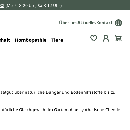
038
(Mo-Fr 8-20 Uhr, Sa 8-12 Uhr)
Über uns
Aktuelles
Kontakt
Du hast 0 Pro
halt
Homöopathie
Tiere
aatgut über natürliche Dünger und Bodenhilfsstoffe bis zu
atürliche Gleichgewicht im Garten ohne synthetische Chemie