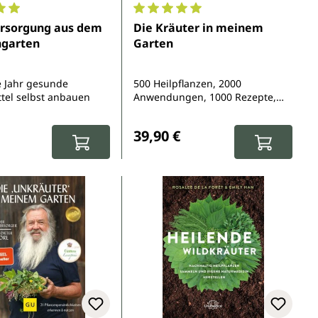
5 Sternen
nittliche Bewertung von 5 von 5 Sternen
Durchschnittliche Bewertung von 
ersorgung aus dem
Die Kräuter in meinem
ngarten
Garten
 Jahr gesunde
500 Heilpflanzen, 2000
tel selbst anbauen
Anwendungen, 1000 Rezepte,
Botanik, Anbau, Magisches,
spreis:
eis:
Regulärer Preis:
Homöopathie, Hildegardmedizin,
39,90 €
TCM, Volksheilkunde