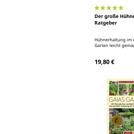
Durchschnittlich
Der große Hühne
Ratgeber
Hühnerhaltung im 
Garten leicht gema
Regulärer Preis
19,80 €