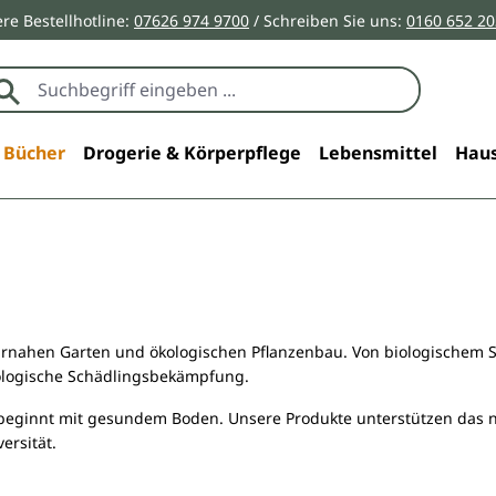
re Bestellhotline:
07626 974 9700
/ Schreiben Sie uns:
0160 652 2
Bücher
Drogerie & Körperpflege
Lebensmittel
Haus
urnahen Garten und ökologischen Pflanzenbau. Von biologischem S
iologische Schädlingsbekämpfung.
beginnt mit gesundem Boden. Unsere Produkte unterstützen das n
ersität.