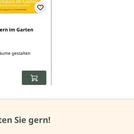
dern im Garten
äume gestalten
r Preis:
en Sie gern!