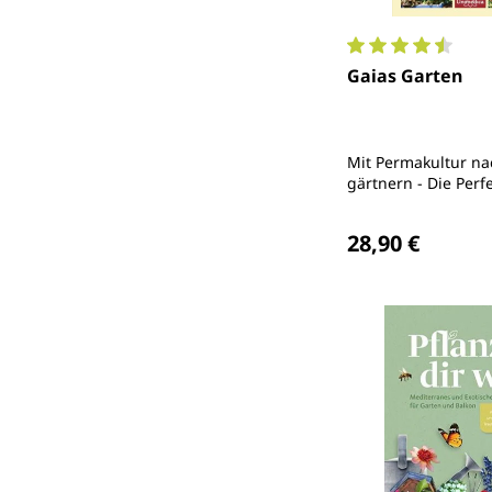
Durchschnittlich
Gaias Garten
Mit Permakultur na
gärtnern - Die Perf
Anleitung für Selbs
Regulärer Preis
28,90 €