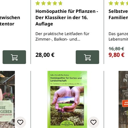
e Bewertung von 4.7 von 5 Sternen
Durchschnittliche Bewertung von 4.8 von 
Durchsch
Homöopathie für Pflanzen -
Selbstv
zwischen
Der Klassiker in der 16.
Familie
tentor
Auflage
Der praktische Leitfaden für
Das ganze
Zimmer-, Balkon- und
Lebensmit
Gartenpflanzen Mit
Verkauf
16,80 €
Regulärer Pr
:
Regulärer Preis:
Ergänzungen von Cornelia
28,00 €
9,80 €
Maute