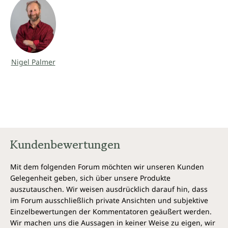
Gesundheitserziehung widmet. Er lebt und gärtnert
in Neuengland, USA.
„Dieses Buch ist ein Schatz an erstaunlichen Methoden
und neuen Möglichkeiten für den Anbau und die Pflege
eines wahrhaftig biologisch intakten Gartens.“
-
Nigel Palmer
Publishers Weekly
Kundenbewertungen
Mit dem folgenden Forum möchten wir unseren Kunden
Gelegenheit geben, sich über unsere Produkte
auszutauschen. Wir weisen ausdrücklich darauf hin, dass
im Forum ausschließlich private Ansichten und subjektive
Einzelbewertungen der Kommentatoren geäußert werden.
Wir machen uns die Aussagen in keiner Weise zu eigen, wir