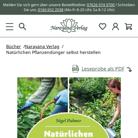
Melden Sie sich gern über unsere Bestellhotline:
07626 974 9700
/ Schreiben
alt springen
Sie uns:
0160 652 2038
(Mo-Fr 8-20 Uhr, Sa 8-12 Uhr)
Du hast 0 Pr
Bücher
Narayana Verlag
Natürlichen Pflanzendünger selbst herstellen
Leseprobe als PDF
Bildergalerie überspringen