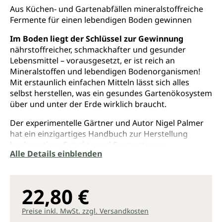
Durchschnittliche Bewertung von 4.5 von 5 Sternen
Aus Küchen- und Gartenabfällen mineralstoffreiche
Fermente für einen lebendigen Boden gewinnen
Im Boden liegt der Schlüssel zur Gewinnung
nährstoffreicher, schmackhafter und gesunder
Lebensmittel – vorausgesetzt, er ist reich an
Mineralstoffen und lebendigen Bodenorganismen!
Mit erstaunlich einfachen Mitteln lässt sich alles
selbst herstellen, was ein gesundes Gartenökosystem
über und unter der Erde wirklich braucht.
Der experimentelle Gärtner und Autor Nigel Palmer
hat ein einzigartiges Handbuch zur Herstellung
hochwertiger Extrakte und Fermente aus
Alle Details einblenden
Pflanzenresten, Knochen, Eierschalen, Muscheln und
anderen Abfällen geschaffen, die Küche und Garten
hergeben. Die Rezepte ersetzen dabei nicht nur
Düngemittel, sondern erhöhen die Resistenz der
22,80 €
Pflanzen gegen Schäd­linge und Krankheiten.
Preise inkl. MwSt. zzgl. Versandkosten
Dieser praktische Leitfaden erklärt,