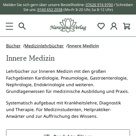
Melden Sie sich gern über unsere Bestellhotline:
07626 974 9700
/ Schreiben
alt springen
Sie uns:
0160 652 2038
(Mo-Fr 8-20 Uhr, Sa 8-12 Uhr)
Du hast 0 Pr
Bücher
Medizinlehrbücher
Innere Medizin
Innere Medizin
Lehrbücher zur Inneren Medizin mit den großen
Fachgebieten Kardiologie, Pneumologie, Gastroenterologie,
Nephrologie, Endokrinologie und weiteren.
Grundlagenwissen für medizinische Ausbildung und Praxis.
Systematisch aufgebaut mit Krankheitslehre, Diagnostik
und Therapie. Für Medizinstudenten, Heilpraktiker-
Anwärter und zur Auffrischung des Wissens.