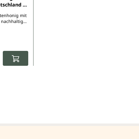
tschland -
edica
ütenhonig mit
 nachhaltig
reiwirtschaft
: