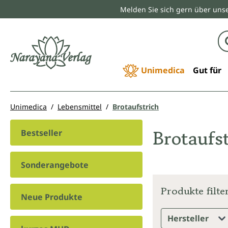
Melden Sie sich gern über unse
springen
Zur Hauptnavigation springen
Unimedica
Gut für
Unimedica
Lebensmittel
Brotaufstrich
Brotaufs
Bestseller
Sonderangebote
Produkte filte
Neue Produkte
Hersteller