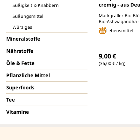
cremig - aus Deu
Süßigkeit & Knabbern
250 g - von Unim
Markgräfler Bio-Bl
Süßungsmittel
Bio-Ashwagandha -
Würziges
bei Anbau und Imke
Lebensmittel
Mineralstoffe
Regulärer Preis
Nährstoffe
9,00 €
Öle & Fette
(36,00 € / kg)
Pflanzliche Mittel
Superfoods
Tee
Vitamine