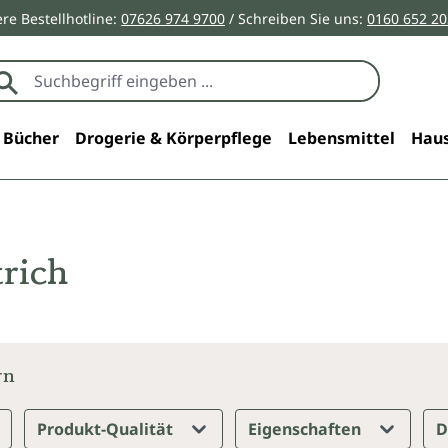
re Bestellhotline:
07626 974 9700
/ Schreiben Sie uns:
0160 652 2
Bücher
Drogerie & Körperpflege
Lebensmittel
Haus
trich
rn
Produkt-Qualität
Eigenschaften
D