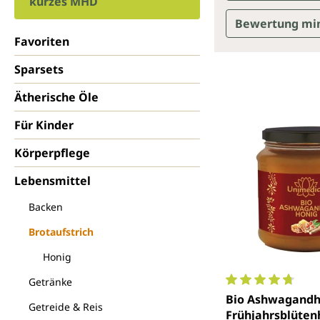
kurzes MHD
Bewertung mi
Favoriten
Sparsets
Ätherische Öle
Für Kinder
Körperpflege
Lebensmittel
Backen
Brotaufstrich
Honig
Getränke
Durchschnittlich
Bio Ashwagandh
Getreide & Reis
Frühjahrsblüten