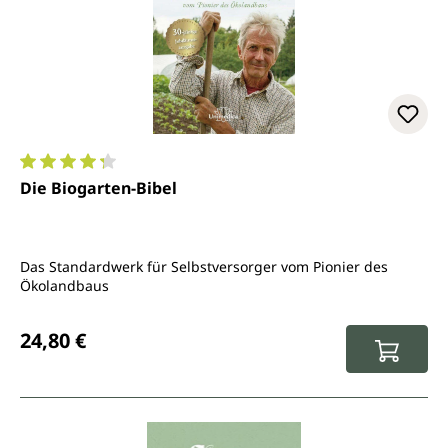
Durchschnittliche Bewertung von 4.2 von 5 Sternen
Die Biogarten-Bibel
Das Standardwerk für Selbstversorger vom Pionier des
Ökolandbaus
Regulärer Preis:
24,80 €