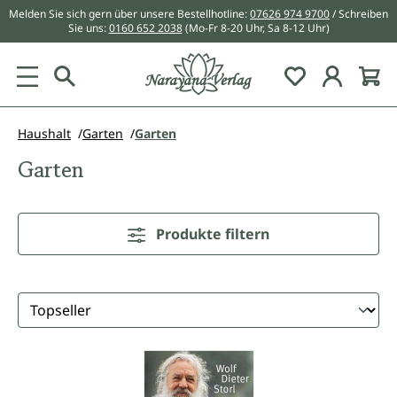
Melden Sie sich gern über unsere Bestellhotline:
07626 974 9700
/ Schreiben
alt springen
Sie uns:
0160 652 2038
(Mo-Fr 8-20 Uhr, Sa 8-12 Uhr)
Du hast 0 Pr
Haushalt
Garten
Garten
Garten
Produkte filtern