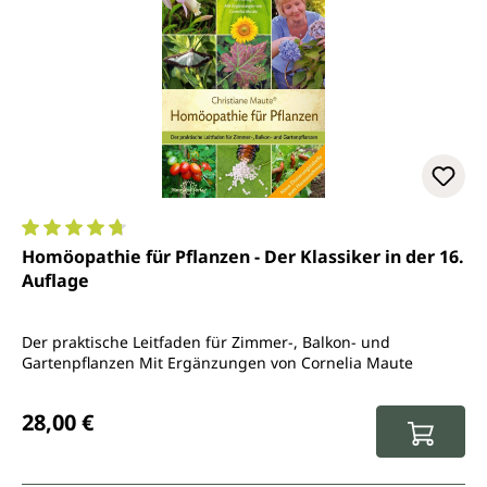
Durchschnittliche Bewertung von 4.8 von 5 Sternen
Homöopathie für Pflanzen - Der Klassiker in der 16.
Auflage
Der praktische Leitfaden für Zimmer-, Balkon- und
Gartenpflanzen Mit Ergänzungen von Cornelia Maute
Regulärer Preis:
28,00 €