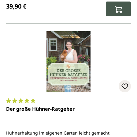
Regulärer Preis:
39,90 €
Durchschnittliche Bewertung von 5 von 5 Sternen
Der große Hühner-Ratgeber
Hühnerhaltung im eigenen Garten leicht gemacht