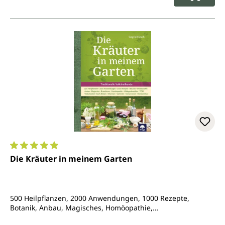
Durchschnittliche Bewertung von 5 von 5 Sternen
Die Kräuter in meinem Garten
500 Heilpflanzen, 2000 Anwendungen, 1000 Rezepte,
Botanik, Anbau, Magisches, Homöopathie,
Hildegardmedizin, TCM, Volksheilkunde