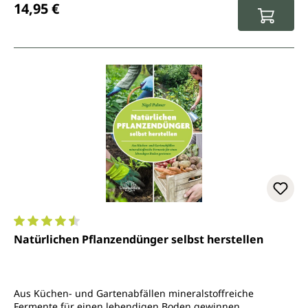
14,95 €
Durchschnittliche Bewertung von 4.5 von 5 Sternen
Natürlichen Pflanzendünger selbst herstellen
Aus Küchen- und Gartenabfällen mineralstoffreiche
Fermente für einen lebendigen Boden gewinnen