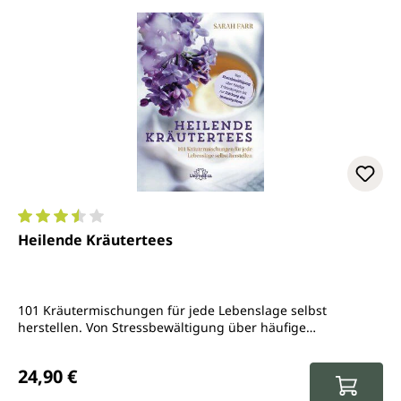
Durchschnittliche Bewertung von 3.6 von 5 Sternen
Heilende Kräutertees
101 Kräutermischungen für jede Lebenslage selbst
herstellen. Von Stressbewältigung über häufige
Erkrankungen bis zur Stärkung des Immunsystems
Regulärer Preis:
24,90 €