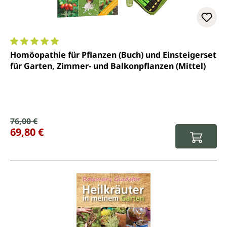
Durchschnittliche Bewertung von 5 von 5 Sternen
Homöopathie für Pflanzen (Buch) und Einsteigerset
für Garten, Zimmer- und Balkonpflanzen (Mittel)
Verkaufspreis:
76,00 €
Regulärer Preis:
69,80 €