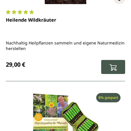
Durchschnittliche Bewertung von 5 von 5 Sternen
Heilende Wildkräuter
Nachhaltig Heilpflanzen sammeln und eigene Naturmedizin
herstellen
Regulärer Preis:
29,00 €
Rabatt
8% gespart