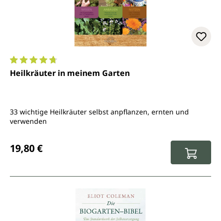
Durchschnittliche Bewertung von 4.7 von 5 Sternen
Heilkräuter in meinem Garten
33 wichtige Heilkräuter selbst anpflanzen, ernten und
verwenden
Regulärer Preis:
19,80 €