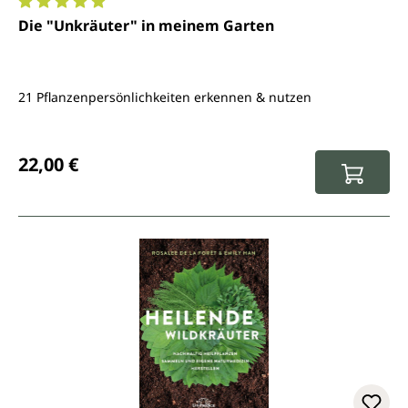
Durchschnittliche Bewertung von 5 von 5 Sternen
Die "Unkräuter" in meinem Garten
21 Pflanzenpersönlichkeiten erkennen & nutzen
Regulärer Preis:
22,00 €