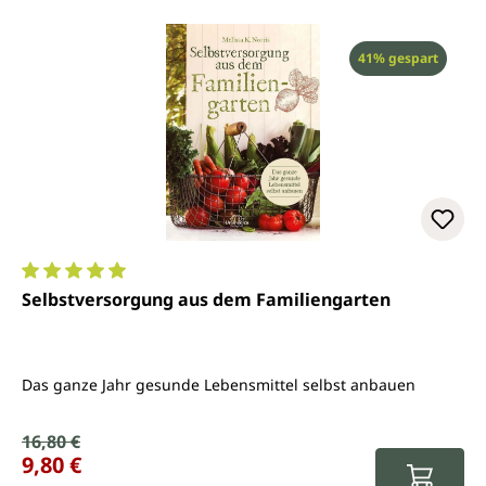
Rabatt
41% gespart
Durchschnittliche Bewertung von 5 von 5 Sternen
Selbstversorgung aus dem Familiengarten
Das ganze Jahr gesunde Lebensmittel selbst anbauen
Verkaufspreis:
16,80 €
Regulärer Preis:
9,80 €