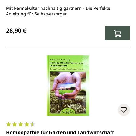
Mit Permakultur nachhaltig gärtnern - Die Perfekte
Anleitung für Selbstversorger
Regulärer Preis:
28,90 €
Durchschnittliche Bewertung von 4.6 von 5 Sternen
Homöopathie für Garten und Landwirtschaft