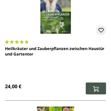
Durchschnittliche Bewertung von 4.7 von 5 Sternen
Heilkräuter und Zauberpflanzen zwischen Haustür
und Gartentor
Regulärer Preis:
24,00 €