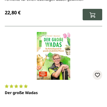
Regulärer Preis:
22,80 €
Durchschnittliche Bewertung von 5 von 5 Sternen
Der große Wadas