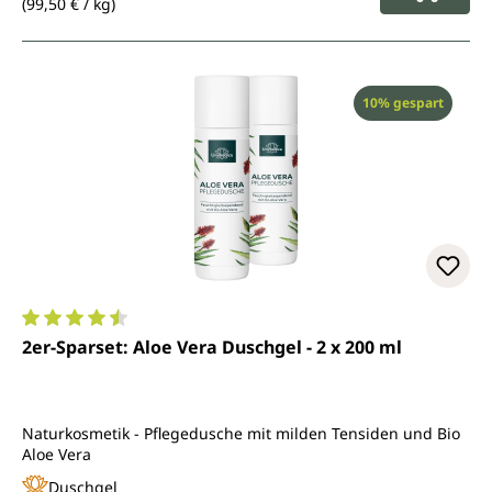
(99,50 € / kg)
Rabatt
10% gespart
Durchschnittliche Bewertung von 4.5 von 5 Sternen
2er-Sparset: Aloe Vera Duschgel - 2 x 200 ml
Naturkosmetik - Pflegedusche mit milden Tensiden und Bio
Aloe Vera
Duschgel