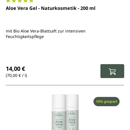
Durchschnittliche Bewertung von 4.8 von 5 Sternen
Aloe Vera Gel - Naturkosmetik - 200 ml
mit Bio Aloe Vera-Blattsaft zur intensiven
Feuchtigkeitspflege
Regulärer Preis:
14,00 €
(70,00 € / l)
Rabatt
10% gespart