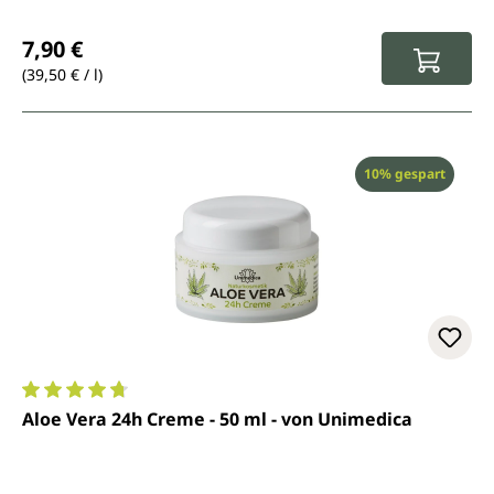
Regulärer Preis:
7,90 €
(39,50 € / l)
Rabatt
10% gespart
Durchschnittliche Bewertung von 4.7 von 5 Sternen
Aloe Vera 24h Creme - 50 ml - von Unimedica