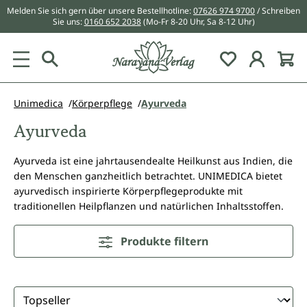
Melden Sie sich gern über unsere Bestellhotline:
07626 974 9700
/ Schreiben
alt springen
Sie uns:
0160 652 2038
(Mo-Fr 8-20 Uhr, Sa 8-12 Uhr)
Du hast 0 Pr
Unimedica
Körperpflege
Ayurveda
Ayurveda
Ayurveda ist eine jahrtausendealte Heilkunst aus Indien, die
den Menschen ganzheitlich betrachtet. UNIMEDICA bietet
ayurvedisch inspirierte Körperpflegeprodukte mit
traditionellen Heilpflanzen und natürlichen Inhaltsstoffen.
Produkte filtern