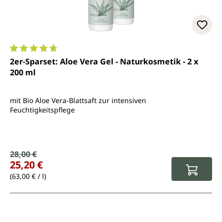
Durchschnittliche Bewertung von 4.7 von 5 Sternen
2er-Sparset: Aloe Vera Gel - Naturkosmetik - 2 x
200 ml
mit Bio Aloe Vera-Blattsaft zur intensiven
Feuchtigkeitspflege
Verkaufspreis:
28,00 €
Regulärer Preis:
25,20 €
(63,00 € / l)