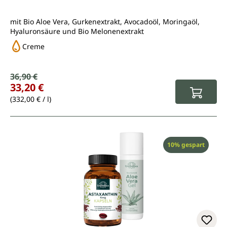
mit Bio Aloe Vera, Gurkenextrakt, Avocadoöl, Moringaöl,
Hyaluronsäure und Bio Melonenextrakt
Creme
Verkaufspreis:
36,90 €
Regulärer Preis:
33,20 €
(332,00 € / l)
Rabatt
10% gespart