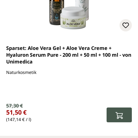
Sparset: Aloe Vera Gel + Aloe Vera Creme +
Hyaluron Serum Pure - 200 ml + 50 ml + 100 ml - von
Unimedica
Naturkosmetik
Verkaufspreis:
57,30 €
Regulärer Preis:
51,50 €
(147,14 € / l)