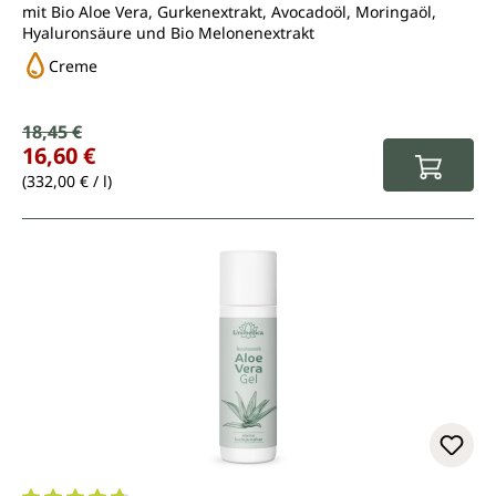
mit Bio Aloe Vera, Gurkenextrakt, Avocadoöl, Moringaöl,
Hyaluronsäure und Bio Melonenextrakt
Creme
Verkaufspreis:
18,45 €
Regulärer Preis:
16,60 €
(332,00 € / l)