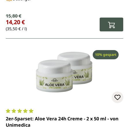
Verkaufspreis:
15,80 €
Regulärer Preis:
14,20 €
(35,50 € / l)
Rabatt
10% gespart
Durchschnittliche Bewertung von 4.9 von 5 Sternen
2er-Sparset: Aloe Vera 24h Creme - 2 x 50 ml - von
Unimedica