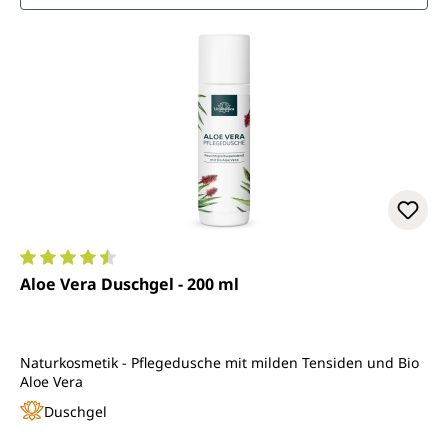
Durchschnittliche Bewertung von 4.6 von 5 Sternen
Aloe Vera Duschgel - 200 ml
Naturkosmetik - Pflegedusche mit milden Tensiden und Bio
Aloe Vera
Duschgel