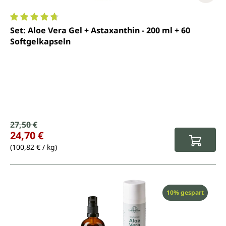
Durchschnittliche Bewertung von 4.7 von 5 Sternen
Set: Aloe Vera Gel + Astaxanthin - 200 ml + 60
Softgelkapseln
Verkaufspreis:
27,50 €
Regulärer Preis:
24,70 €
(100,82 € / kg)
Rabatt
10% gespart