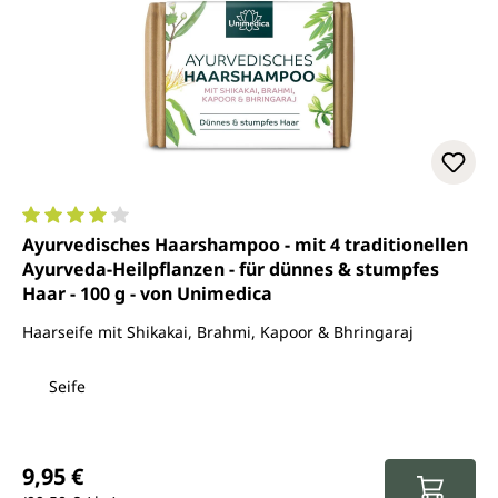
Durchschnittliche Bewertung von 4 von 5 Sternen
Ayurvedisches Haarshampoo - mit 4 traditionellen
Ayurveda-Heilpflanzen - für dünnes & stumpfes
Haar - 100 g - von Unimedica
Haarseife mit Shikakai, Brahmi, Kapoor & Bhringaraj
Seife
Regulärer Preis:
9,95 €