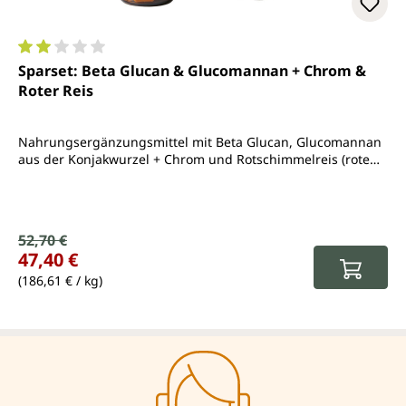
Durchschnittliche Bewertung von 2 von 5 Sternen
Sparset: Beta Glucan & Glucomannan + Chrom &
Roter Reis
Nahrungsergänzungsmittel mit Beta Glucan, Glucomannan
aus der Konjakwurzel + Chrom und Rotschimmelreis (rote
Reishefe)
Verkaufspreis:
52,70 €
Regulärer Preis:
47,40 €
(186,61 € / kg)