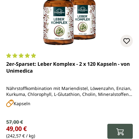
Durchschnittliche Bewertung von 4.9 von 5 Sternen
2er-Sparset: Leber Komplex - 2 x 120 Kapseln - von
Unimedica
Nährstoffkombination mit Mariendistel, Löwenzahn, Enzian,
Kurkuma, Chlorophyll, L-Glutathion, Cholin, Mineralstoffen
und Vitaminen
Kapseln
Verkaufspreis:
57,00 €
Regulärer Preis:
49,00 €
(242,57 € / kg)