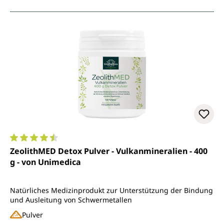
Durchschnittliche Bewertung von 4.5 von 5 Sternen
ZeolithMED Detox Pulver - Vulkanmineralien - 400
g - von Unimedica
Natürliches Medizinprodukt zur Unterstützung der Bindung
und Ausleitung von Schwermetallen
Pulver