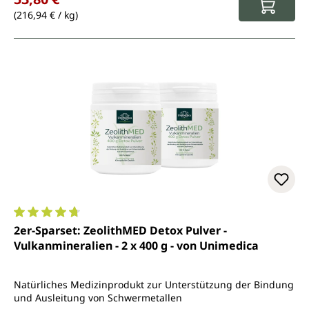
(216,94 € / kg)
Durchschnittliche Bewertung von 4.7 von 5 Sternen
2er-Sparset: ZeolithMED Detox Pulver -
Vulkanmineralien - 2 x 400 g - von Unimedica
Natürliches Medizinprodukt zur Unterstützung der Bindung
und Ausleitung von Schwermetallen