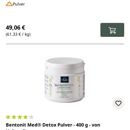
Pulver
Regulärer Preis:
49,06 €
(61,33 € / kg)
Durchschnittliche Bewertung von 4 von 5 Sternen
Bentonit Med® Detox Pulver - 400 g - von