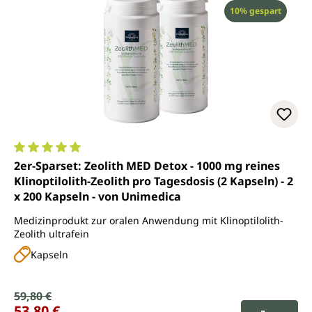
Rabatt
10% gespart
Durchschnittliche Bewertung von 5 von 5 Sternen
2er-Sparset: Zeolith MED Detox - 1000 mg reines
Klinoptilolith-Zeolith pro Tagesdosis (2 Kapseln) - 2
x 200 Kapseln - von Unimedica
Medizinprodukt zur oralen Anwendung mit Klinoptilolith-
Zeolith ultrafein
Kapseln
Verkaufspreis:
59,80 €
Regulärer Preis:
53,80 €