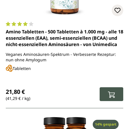
Durchschnittliche Bewertung von 4.1 von 5 Sternen
Amino Tabletten - 500 Tabletten à 1.000 mg - alle 18
essenziellen (EAA), semi-essenziellen (BCAA) und
nicht-essenziellen Aminosäuren - von Unimedica
Veganes Aminosäuren-Spektrum - Verbesserte Rezeptur:
nun ohne Amylogum
Tabletten
Regulärer Preis:
21,80 €
(41,29 € / kg)
Rabatt
14% gespart