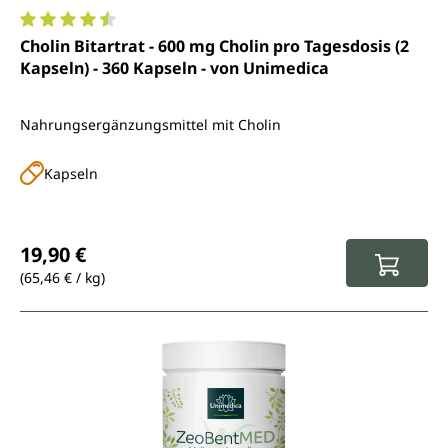
Durchschnittliche Bewertung von 4.6 von 5 Sternen
Cholin Bitartrat - 600 mg Cholin pro Tagesdosis (2
Kapseln) - 360 Kapseln - von Unimedica
Nahrungsergänzungsmittel mit Cholin
Kapseln
Regulärer Preis:
19,90 €
(65,46 € / kg)