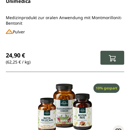
Unimedica
Medizinprodukt zur oralen Anwendung mit Montmorillonit-
Bentonit
Pulver
Regulärer Preis:
24,90 €
(62,25 € / kg)
Rabatt
10% gespart