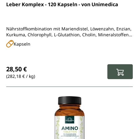
Durchschnittliche Bewertung von 4.6 von 5 Sternen
Leber Komplex - 120 Kapseln - von Unimedica
Nährstoffkombination mit Mariendistel, Löwenzahn, Enzian,
Kurkuma, Chlorophyll, L-Glutathion, Cholin, Mineralstoffen
und Vitaminen
Kapseln
Regulärer Preis:
28,50 €
(282,18 € / kg)