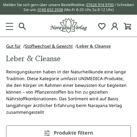
Melden Sie sich gern über unsere Bestellhotline:
07626 974 9700
/ Schreiben
alt springen
Sie uns:
0160 652 2038
(Mo-Fr 8-20 Uhr, Sa 8-12 Uhr)
Du hast 0 Pr
Gut für
Stoffwechsel & Gewicht
Leber & Cleanse
Leber & Cleanse
Reinigungskuren haben in der Naturheilkunde eine lange
Tradition. Diese Kategorie umfasst UNIMEDICA-Produkte,
die den Körper im Rahmen einer bewussten Kur begleiten
können – von Pflanzenstoffen bis hin zu gezielten
Nährstoffkombinationen. Das Sortiment wird auf Basis
langjähriger ärztlicher Erfahrung beim Narayana Verlag
zusammengestellt
Produkte filtern