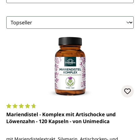
Durchschnittliche Bewertung von 4.8 von 5 Sternen
Mariendistel - Komplex mit Artischocke und
Löwenzahn - 120 Kapseln - von Unimedica
mit Mariendistelextrakt, Silymarin, Artischocken- und