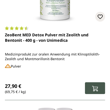
Durchschnittliche Bewertung von 4.6 von 5 Sternen
ZeoBent MED Detox Pulver mit Zeolith und
Bentonit - 400 g - von Unimedica
Medizinprodukt zur oralen Anwendung mit Klinoptilolith-
Zeolith und Montmorillonit-Bentonit
Pulver
Regulärer Preis:
27,90 €
(69,75 € / kg)