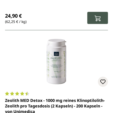
Regulärer Preis:
24,90 €
(62,25 € / kg)
Durchschnittliche Bewertung von 4.5 von 5 Sternen
Zeolith MED Detox - 1000 mg reines Klinoptilolith-
Zeolith pro Tagesdosis (2 Kapseln) - 200 Kapseln -
von Unimedica