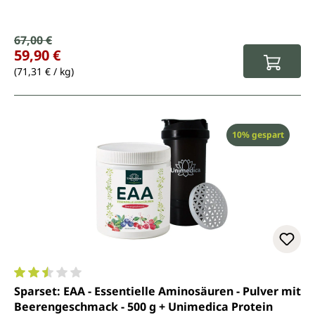
Verkaufspreis:
67,00 €
Regulärer Preis:
59,90 €
(71,31 € / kg)
Rabatt
10% gespart
Durchschnittliche Bewertung von 2.5 von 5 Sternen
Sparset: EAA - Essentielle Aminosäuren - Pulver mit
Beerengeschmack - 500 g + Unimedica Protein