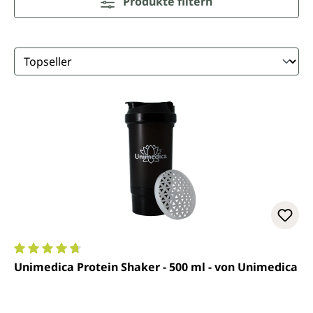
Produkte filtern
Durchschnittliche Bewertung von 4.7 von 5 Sternen
Unimedica Protein Shaker - 500 ml - von Unimedica