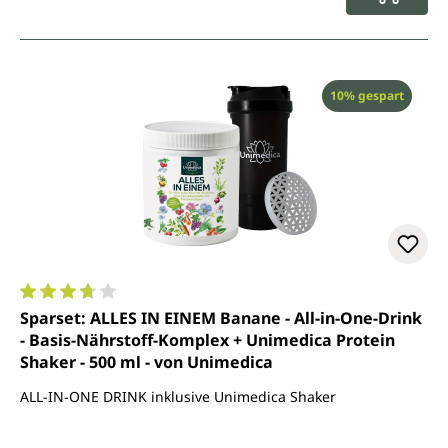
Rabatt
10% gespart
Durchschnittliche Bewertung von 3.8 von 5 Sternen
Sparset: ALLES IN EINEM Banane - All-in-One-Drink
- Basis-Nährstoff-Komplex + Unimedica Protein
Shaker - 500 ml - von Unimedica
ALL-IN-ONE DRINK inklusive Unimedica Shaker