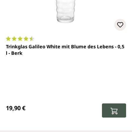
Durchschnittliche Bewertung von 4.6 von 5 Sternen
Trinkglas Galileo White mit Blume des Lebens - 0,5
l - Berk
Regulärer Preis:
19,90 €