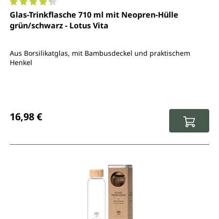
Durchschnittliche Bewertung von 4.3 von 5 Sternen
Glas-Trinkflasche 710 ml mit Neopren-Hülle
grün/schwarz - Lotus Vita
Aus Borsilikatglas, mit Bambusdeckel und praktischem
Henkel
Regulärer Preis:
16,98 €