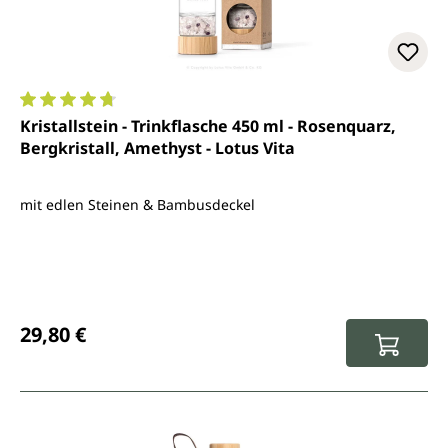
Durchschnittliche Bewertung von 4.7 von 5 Sternen
Kristallstein - Trinkflasche 450 ml - Rosenquarz,
Bergkristall, Amethyst - Lotus Vita
mit edlen Steinen & Bambusdeckel
Regulärer Preis:
29,80 €