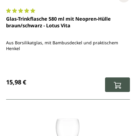
Durchschnittliche Bewertung von 5 von 5 Sternen
Glas-Trinkflasche 580 ml mit Neopren-Hülle
braun/schwarz - Lotus Vita
Aus Borsilikatglas, mit Bambusdeckel und praktischem
Henkel
Regulärer Preis:
15,98 €