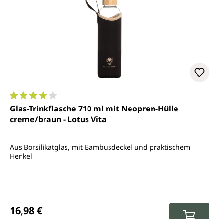
Durchschnittliche Bewertung von 4 von 5 Sternen
Glas-Trinkflasche 710 ml mit Neopren-Hülle
creme/braun - Lotus Vita
Aus Borsilikatglas, mit Bambusdeckel und praktischem
Henkel
Regulärer Preis:
16,98 €