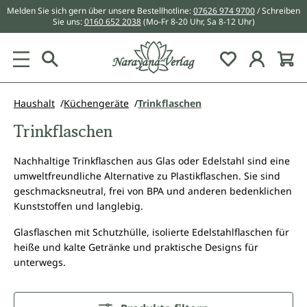
Melden Sie sich gern über unsere Bestellhotline:
07626 974 9700
/ Schreiben
alt springen
Sie uns:
0160 652 2038
(Mo-Fr 8-20 Uhr, Sa 8-12 Uhr)
Du hast 0 Pr
Haushalt
Küchengeräte
Trinkflaschen
Trinkflaschen
Nachhaltige Trinkflaschen aus Glas oder Edelstahl sind eine
umweltfreundliche Alternative zu Plastikflaschen. Sie sind
geschmacksneutral, frei von BPA und anderen bedenklichen
Kunststoffen und langlebig.
Glasflaschen mit Schutzhülle, isolierte Edelstahlflaschen für
heiße und kalte Getränke und praktische Designs für
unterwegs.