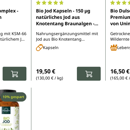
e Bewertung von 4.5 von 5 Sternen
Durchschnittliche Bewertung von 4.7 von 
Durchsch
omplex -
Bio Jod Kapseln - 150 µg
Bio Duls
n
natürliches Jod aus
Premiumq
Knotentang Braunalgen -
von Uni
365 Kapseln
g mit KSM-66
Nahrungsergänzungsmittel mit
Getrockne
ürlichem Jod
Jod aus Bio Knotentang
Wildernte
en, Tyrosin,
Braunalge
Würzen al
Kapseln
Lebens
Vitaminen
Salzaltern
:
Regulärer Preis:
Reguläre
19,50 €
16,50 €
(130,00 € / kg)
(165,00 € 
Rabatt
10% gespart