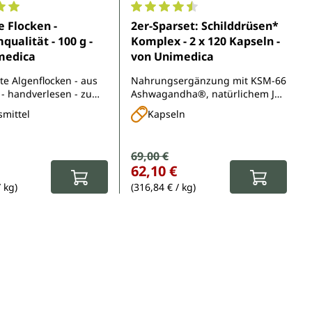
5 Sternen
nittliche Bewertung von 5 von 5 Sternen
Durchschnittliche Bewertung von 
e Flocken -
2er-Sparset: Schilddrüsen*
ualität - 100 g -
Komplex - 2 x 120 Kapseln -
medica
von Unimedica
te Algenflocken - aus
Nahrungsergänzung mit KSM-66
 - handverlesen - zum
Ashwagandha®, natürlichem Jod
s leckere
aus Braunalgen, Selen, Tyrosin,
mittel
Kapseln
ative
Zink, Mangan und Vitaminen
Verkaufspreis:
69,00 €
Regulärer Preis:
r Preis:
62,10 €
/ kg)
(316,84 € / kg)