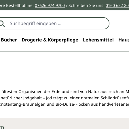
re Bestellhotline:
07626 974 9700
/ Schreiben Sie uns:
0160 652 2
Bücher
Drogerie & Körperpflege
Lebensmittel
Haus
 ältesten Organismen der Erde und sind von Natur aus reich an 
 natürlicher Jodgehalt – Jod trägt zu einer normalen Schilddrüse
 Knotentang-Braunalgen und Bio-Dulse-Flocken aus handverlesener
rn