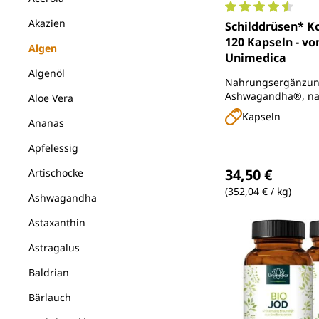
Durchschnittlich
Akazien
Schilddrüsen* K
120 Kapseln - vo
Algen
Unimedica
Algenöl
Nahrungsergänzun
Ashwagandha®, nat
Aloe Vera
aus Braunalgen, Sel
Kapseln
Ananas
Zink, Mangan und 
Apfelessig
Regulärer Preis
34,50 €
Artischocke
(352,04 € / kg)
Ashwagandha
Astaxanthin
Astragalus
Baldrian
Bärlauch