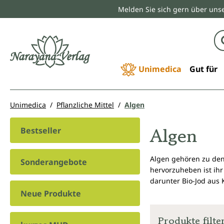
Melden Sie sich gern über unse
springen
Zur Hauptnavigation springen
Unimedica
Gut für
Unimedica
Pflanzliche Mittel
Algen
Algen
Bestseller
Algen gehören zu den
Sonderangebote
hervorzuheben ist ihr
darunter Bio-Jod aus
Neue Produkte
Produkte filte