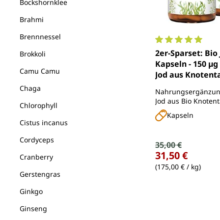
Bockshornklee
Brahmi
Brennnessel
Durchschnittlich
2er-Sparset: Bio
Brokkoli
Kapseln - 150 µg
Camu Camu
Jod aus Knotent
Braunalgen - 2 x
Chaga
Nahrungsergänzung
Kapseln
Jod aus Bio Knoten
Chlorophyll
Braunalge
Kapseln
Cistus incanus
Cordyceps
Verkaufspreis:
35,00 €
Regulärer Preis:
31,50 €
Cranberry
(175,00 € / kg)
Gerstengras
Ginkgo
Ginseng