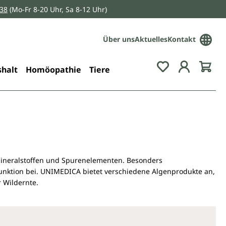
038
(Mo-Fr 8-20 Uhr, Sa 8-12 Uhr)
Über uns
Aktuelles
Kontakt
Du hast 0 Pro
halt
Homöopathie
Tiere
Mineralstoffen und Spurenelementen. Besonders
nfunktion bei. UNIMEDICA bietet verschiedene Algenprodukte an,
 Wildernte.