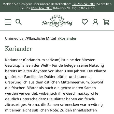
Melden Sie sich gern über unsere Bestellhotline:
07626 974 9700
/ Schreiben
alt springen
Sie uns:
0160 652 2038
(Mo-Fr 8-20 Uhr, Sa 8-12 Uhr)
Du hast 0 Pr
Unimedica
Pflanzliche Mittel
Koriander
Koriander
Koriander (Coriandrum sativum) ist eine der ältesten
Gewürzpflanzen der Welt – Funde belegen seine Nutzung
bereits im alten Ägypten vor über 3.000 Jahren. Die Pflanze
gehört zur Familie der Doldenblütler und stammt
ursprünglich aus dem östlichen Mittelmeerraum. Sowohl
die frischen Blätter als auch die getrockneten Samen
werden verwendet, wobei sich ihre Geschmacksprofile
deutlich unterscheiden: Die Blätter haben ein frisch-
zitrusartiges Aroma, die Samen schmecken warm-würzig
mit einer leicht süßlichen Note. Zu den Inhaltsstoffen