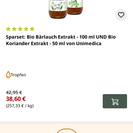
Durchschnittliche Bewertung von 5 von 5 Sternen
Sparset: Bio Bärlauch Extrakt - 100 ml UND Bio
Koriander Extrakt - 50 ml von Unimedica
Tropfen
Verkaufspreis:
42,95 €
Regulärer Preis:
38,60 €
(257,33 € / kg)