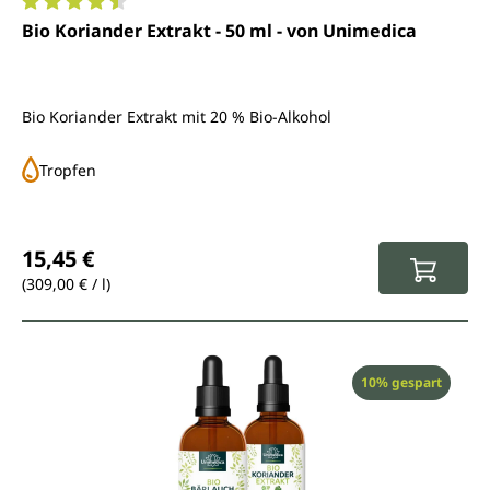
Durchschnittliche Bewertung von 4.5 von 5 Sternen
Bio Koriander Extrakt - 50 ml - von Unimedica
Bio Koriander Extrakt mit 20 % Bio-Alkohol
Tropfen
Regulärer Preis:
15,45 €
(309,00 € / l)
Rabatt
10% gespart