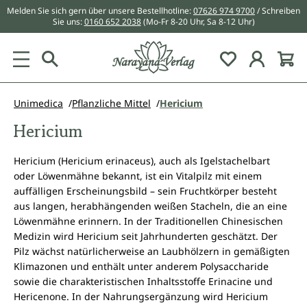
Melden Sie sich gern über unsere Bestellhotline:
07626 974 9700
/ Schreiben
alt springen
Sie uns:
0160 652 2038
(Mo-Fr 8-20 Uhr, Sa 8-12 Uhr)
Du hast 0 Pr
Unimedica
Pflanzliche Mittel
Hericium
Hericium
Hericium (Hericium erinaceus), auch als Igelstachelbart
oder Löwenmähne bekannt, ist ein Vitalpilz mit einem
auffälligen Erscheinungsbild – sein Fruchtkörper besteht
aus langen, herabhängenden weißen Stacheln, die an eine
Löwenmähne erinnern. In der Traditionellen Chinesischen
Medizin wird Hericium seit Jahrhunderten geschätzt. Der
Pilz wächst natürlicherweise an Laubhölzern in gemäßigten
Klimazonen und enthält unter anderem Polysaccharide
sowie die charakteristischen Inhaltsstoffe Erinacine und
Hericenone. In der Nahrungsergänzung wird Hericium