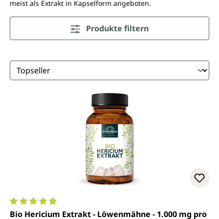
meist als Extrakt in Kapselform angeboten.
Produkte filtern
Durchschnittliche Bewertung von 4.9 von 5 Sternen
Bio Hericium Extrakt - Löwenmähne - 1.000 mg pro