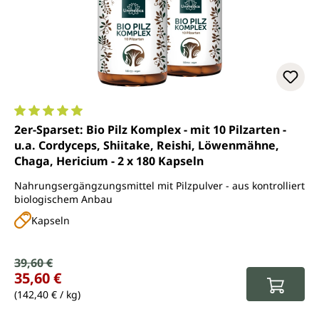
Durchschnittliche Bewertung von 5 von 5 Sternen
2er-Sparset: Bio Pilz Komplex - mit 10 Pilzarten -
u.a. Cordyceps, Shiitake, Reishi, Löwenmähne,
Chaga, Hericium - 2 x 180 Kapseln
Nahrungsergängzungsmittel mit Pilzpulver - aus kontrolliert
biologischem Anbau
Kapseln
Verkaufspreis:
39,60 €
Regulärer Preis:
35,60 €
(142,40 € / kg)