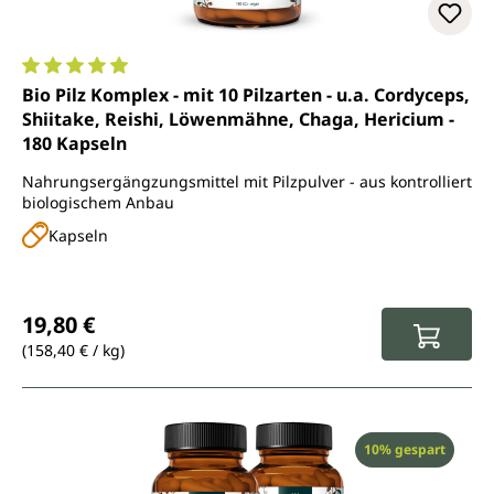
Durchschnittliche Bewertung von 4.9 von 5 Sternen
Bio Pilz Komplex - mit 10 Pilzarten - u.a. Cordyceps,
Shiitake, Reishi, Löwenmähne, Chaga, Hericium -
180 Kapseln
Nahrungsergängzungsmittel mit Pilzpulver - aus kontrolliert
biologischem Anbau
Kapseln
Regulärer Preis:
19,80 €
(158,40 € / kg)
Rabatt
10% gespart