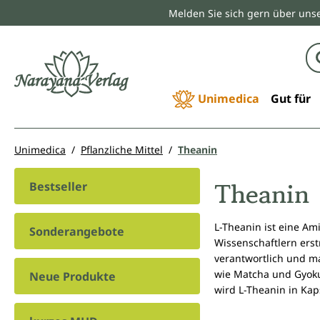
Melden Sie sich gern über unse
springen
Zur Hauptnavigation springen
Unimedica
Gut für
Unimedica
Pflanzliche Mittel
Theanin
Theanin
Bestseller
L-Theanin ist eine Am
Sonderangebote
Wissenschaftlern erst
verantwortlich und m
wie Matcha und Gyoku
Neue Produkte
wird L-Theanin in Ka