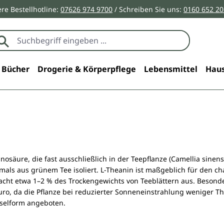
re Bestellhotline:
07626 974 9700
/ Schreiben Sie uns:
0160 652 2
Bücher
Drogerie & Körperpflege
Lebensmittel
Haus
inosäure, die fast ausschließlich in der Teepflanze (Camellia sine
mals aus grünem Tee isoliert. L-Theanin ist maßgeblich für den 
acht etwa 1–2 % des Trockengewichts von Teeblättern aus. Besonde
ro, da die Pflanze bei reduzierter Sonneneinstrahlung weniger 
pselform angeboten.