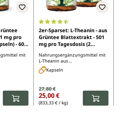
e Bewertung von 4.3 von 5 Sternen
Durchschnittliche Bewertung von 4.4 von 
Grüntee
2er-Sparset: L-Theanin - aus
01 mg pro
Grüntee Blattextrakt - 501
seln) - 60
mg pro Tagesdosis (2
nimedica
Kapseln) - 2 x 60 Kapseln -
smittel mit
Nahrungsergänzungsmittel mit
von Unimedica
L-Theanin aus
Grünteeblattextrakt
Kapseln
Verkaufspreis:
27,80 €
Regulärer Preis:
:
25,00 €
(833,33 € / kg)