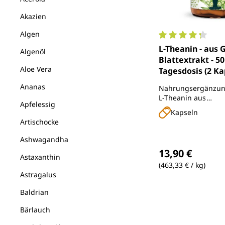
Akazien
Algen
Durchschnittlich
L-Theanin - aus 
Algenöl
Blattextrakt - 5
Aloe Vera
Tagesdosis (2 Kap
Kapseln - von U
Ananas
Nahrungsergänzung
L-Theanin aus
Apfelessig
Grünteeblattextrakt
Kapseln
Artischocke
Ashwagandha
Regulärer Preis
13,90 €
Astaxanthin
(463,33 € / kg)
Astragalus
Baldrian
Bärlauch