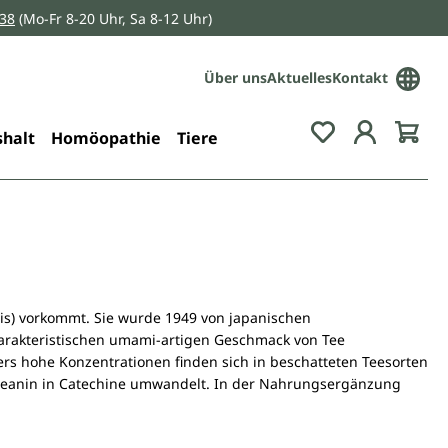
038
(Mo-Fr 8-20 Uhr, Sa 8-12 Uhr)
Über uns
Aktuelles
Kontakt
Du hast 0 Pro
halt
Homöopathie
Tiere
nsis) vorkommt. Sie wurde 1949 von japanischen
charakteristischen umami-artigen Geschmack von Tee
rs hohe Konzentrationen finden sich in beschatteten Teesorten
Theanin in Catechine umwandelt. In der Nahrungsergänzung