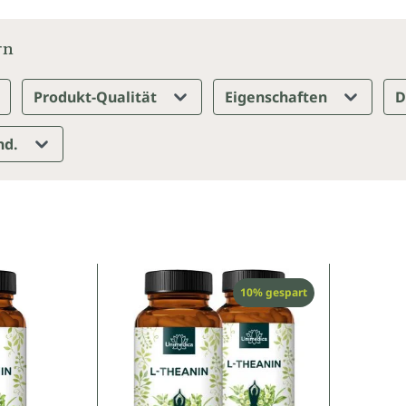
rn
Produkt-Qualität
Eigenschaften
D
nd.
Rabatt
10% gespart