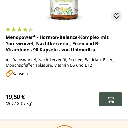
Durchschnittliche Bewertung von 4.3 von 5 Sternen
Menopower* - Hormon-Balance-Komplex mit
Yamswurzel, Nachtkerzenöl, Eisen und B-
Vitaminen - 90 Kapseln - von Unimedica
mit Yamswurzel, Nachtkerzenöl, Rotklee, Baldrian, Eisen,
Mönchspfeffer, Folsäure, Vitamin B6 und B12
Kapseln
Regulärer Preis:
19,50 €
(267,12 € / kg)