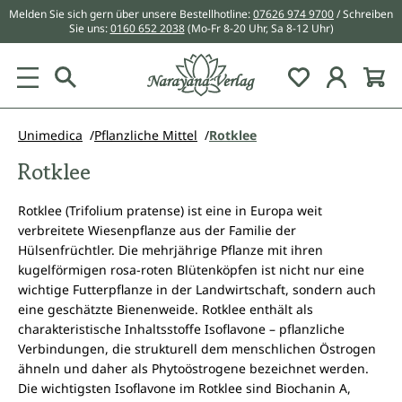
Melden Sie sich gern über unsere Bestellhotline:
07626 974 9700
/ Schreiben
alt springen
Sie uns:
0160 652 2038
(Mo-Fr 8-20 Uhr, Sa 8-12 Uhr)
Du hast 0 Pr
Unimedica
Pflanzliche Mittel
Rotklee
Rotklee
Rotklee (Trifolium pratense) ist eine in Europa weit
verbreitete Wiesenpflanze aus der Familie der
Hülsenfrüchtler. Die mehrjährige Pflanze mit ihren
kugelförmigen rosa-roten Blütenköpfen ist nicht nur eine
wichtige Futterpflanze in der Landwirtschaft, sondern auch
eine geschätzte Bienenweide. Rotklee enthält als
charakteristische Inhaltsstoffe Isoflavone – pflanzliche
Verbindungen, die strukturell dem menschlichen Östrogen
ähneln und daher als Phytoöstrogene bezeichnet werden.
Die wichtigsten Isoflavone im Rotklee sind Biochanin A,