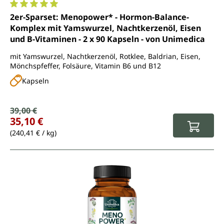
Durchschnittliche Bewertung von 5 von 5 Sternen
2er-Sparset: Menopower* - Hormon-Balance-
Komplex mit Yamswurzel, Nachtkerzenöl, Eisen
und B-Vitaminen - 2 x 90 Kapseln - von Unimedica
mit Yamswurzel, Nachtkerzenöl, Rotklee, Baldrian, Eisen,
Mönchspfeffer, Folsäure, Vitamin B6 und B12
Kapseln
Verkaufspreis:
39,00 €
Regulärer Preis:
35,10 €
(240,41 € / kg)