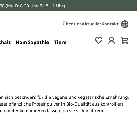
038
(Mo-Fr 8-20 Uhr, Sa 8-12 Uhr)
Über uns
Aktuelles
Kontakt
Du hast 0 Pro
halt
Homöopathie
Tiere
gnen sich besonders für die vegane und vegetarische Ernährung.
pflanzliche Proteinpulver in Bio-Qualität aus kontrolliert
einander kombinieren lassen, da sie sich in ihrem