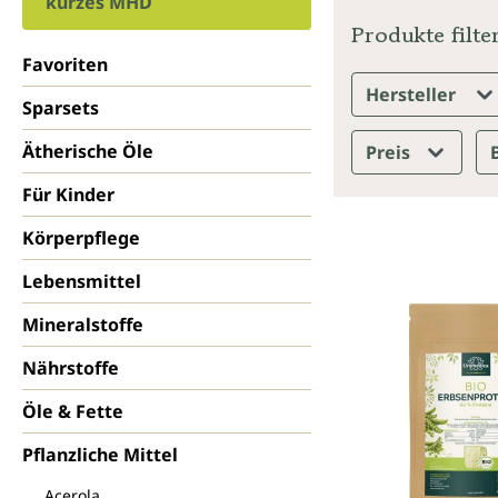
kurzes MHD
Produkte filte
Favoriten
Hersteller
Sparsets
Ätherische Öle
Preis
Für Kinder
Körperpflege
Lebensmittel
Mineralstoffe
Nährstoffe
Öle & Fette
Pflanzliche Mittel
Acerola