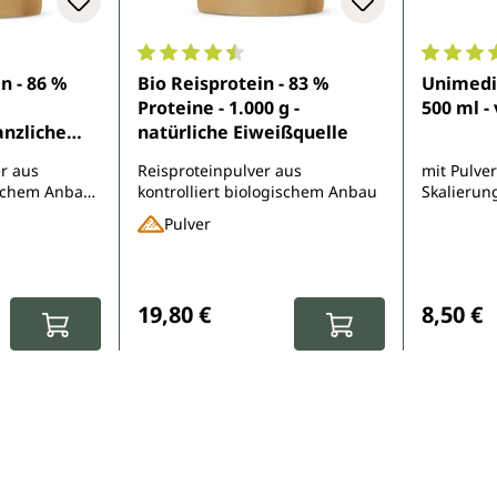
e Bewertung von 4.7 von 5 Sternen
Durchschnittliche Bewertung von 4.5 von 
Durchsch
n - 86 %
Bio Reisprotein - 83 %
Unimedic
Proteine - 1.000 g -
500 ml -
anzliche
natürliche Eiweißquelle
.000 g - von
r aus
Reisproteinpulver aus
mit Pulve
gischem Anbau
kontrolliert biologischem Anbau
Skalierung
ehalt
cremige u
Pulver
Shakes
Regulärer Preis:
Reguläre
19,80 €
8,50 €