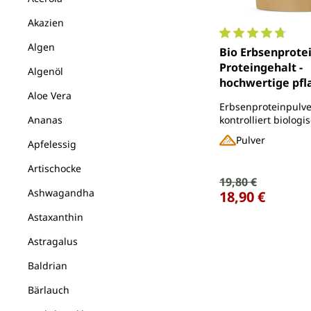
Akazien
Algen
Durchschnittlich
Bio Erbsenprotei
Proteingehalt -
Algenöl
hochwertige pfl
Aloe Vera
Proteinquelle - 1
Erbsenproteinpulve
Unimedica
Ananas
kontrolliert biolo
- mit 86 % Proteing
Pulver
Apfelessig
Artischocke
Verkaufspreis:
19,80 €
Regulärer Preis:
Ashwagandha
18,90 €
Astaxanthin
Astragalus
Baldrian
Bärlauch