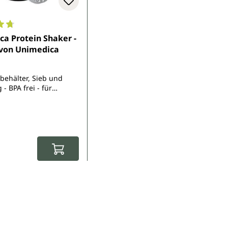
5 Sternen
nittliche Bewertung von 4.7 von 5 Sternen
a Protein Shaker -
 von Unimedica
rbehälter, Sieb und
 - BPA frei - für
nd klumpenfreie
r Preis: