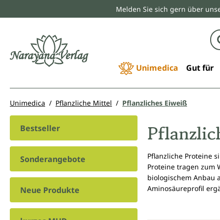
Melden Sie sich gern über unse
springen
Zur Hauptnavigation springen
Unimedica
Gut für
Unimedica
Pflanzliche Mittel
Pflanzliches Eiweiß
Pflanzli
Bestseller
Pflanzliche Proteine 
Sonderangebote
Proteine tragen zum W
biologischem Anbau an
Aminosäureprofil ergä
Neue Produkte