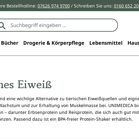
re Bestellhotline:
07626 974 9700
/ Schreiben Sie uns:
0160 652 2
Bücher
Drogerie & Körperpflege
Lebensmittel
Haus
ches Eiweiß
sind eine wichtige Alternative zu tierischen Eiweißquellen und ei
achstum und zur Erhaltung von Muskelmasse bei. UNIMEDICA bietet 
 – darunter Erbsenprotein und Reisprotein, die sich auch gut mit
nzen. Passend dazu ist ein BPA-freier Protein-Shaker erhältlich.