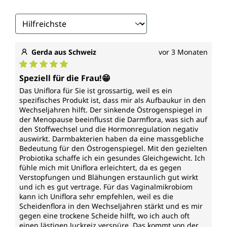
Wirkungsspektrum*
Biotin (Vitamin B7)
trägt bei zu/zur/zum
Gerda aus Schweiz
vor 3 Monaten
normalen Energiestoffwechsel
Durchschnittliche Bewertung von 5 von 5 Sternen
normalen Funktion des Nervensystems
Speziell für die Frau!😁
normalen Stoffwechsel von
Das Uniflora für Sie ist grossartig, weil es ein
Makronährstoffen
spezifisches Produkt ist, dass mir als Aufbaukur in den
normalen psychischen Funktion
Wechseljahren hilft. Der sinkende Östrogenspiegel in
der Menopause beeinflusst die Darmflora, was sich auf
Erhaltung normaler Haare, Schleimhäute,
den Stoffwechsel und die Hormonregulation negativ
Haut
auswirkt. Darmbakterien haben da eine massgebliche
Bedeutung für den Östrogenspiegel. Mit den gezielten
Probiotika schaffe ich ein gesundes Gleichgewicht. Ich
*Durch die Europäische Behörde für
fühle mich mit Uniflora erleichtert, da es gegen
Lebensmittelsicherheit zugelassene
Verstopfungen und Blähungen erstaunlich gut wirkt
gesundheitsbezogene Angaben.
und ich es gut vertrage. Für das Vaginalmikrobiom
kann ich Uniflora sehr empfehlen, weil es die
Jede Dose „Uniflora für Sie" von Unimedica enthält
Scheidenflora in den Wechseljahren stärkt und es mir
60 Kapseln. Das entspricht einem 2-Monatsvorrat.
gegen eine trockene Scheide hilft, wo ich auch oft
einen lästigen Juckreiz verspüre. Das kommt von der