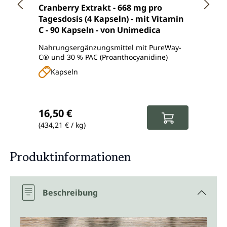
Durchschnittliche Bewertung von 4.5 von 5 Ster
Durch
Cranberry Extrakt - 668 mg pro
UniBl
Tagesdosis (4 Kapseln) - mit Vitamin
Manno
C - 90 Kapseln - von Unimedica
und B
Nahrungsergänzungsmittel mit PureWay-
Gut lö
C® und 30 % PAC (Proanthocyanidine)
Cranbe
und Ro
Kapseln
Pu
Regulärer Preis:
Regul
16,50 €
34,9
(434,21 € / kg)
(116,33
Produktinformationen
Beschreibung