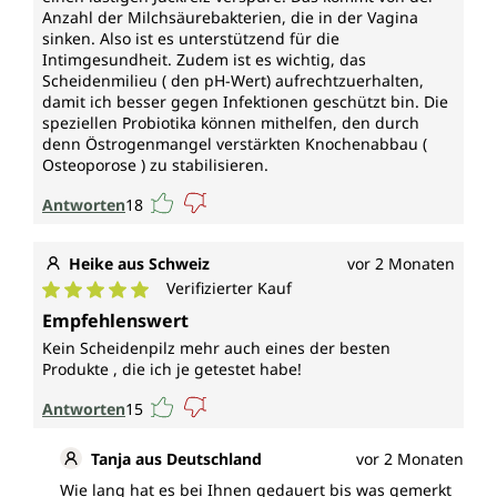
Anzahl der Milchsäurebakterien, die in der Vagina
Vegan und ohne folgende Zusatzstoffe
sinken. Also ist es unterstützend für die
Intimgesundheit. Zudem ist es wichtig, das
Vegane Kapselhülle aus reiner pflanzlicher Cellulose
Scheidenmilieu ( den pH-Wert) aufrechtzuerhalten,
(HPMC), frei von Carrageen und PEG.
damit ich besser gegen Infektionen geschützt bin. Die
speziellen Probiotika können mithelfen, den durch
„Uniflora für Sie" von Unimedica ist, entsprechend
denn Östrogenmangel verstärkten Knochenabbau (
gesetzlichen Vorgaben, frei von
Osteoporose ) zu stabilisieren.
Konservierungsstoffen, weiterhin ohne Zusätze wie
Antworten
18
Farbstoffe, Stabilisatoren, Trennmittel wie
Magnesiumstearat sowie ohne Gentechnik,
glutenfrei und vegan.
Heike aus Schweiz
vor 2 Monaten
Verifizierter Kauf
Durchschnittliche Bewertung von 5 von 5 Sternen
Empfehlenswert
Kein Scheidenpilz mehr auch eines der besten
Produkte , die ich je getestet habe!
Antworten
15
Tanja aus Deutschland
vor 2 Monaten
Wie lang hat es bei Ihnen gedauert bis was gemerkt