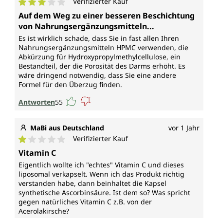
Verifizierter Kauf
Durchschnittliche Bewertung von 3 von 5 Sternen
Vegan und ohne folgende Zusatzstoffe
Auf dem Weg zu einer besseren Beschichtung
von Nahrungsergänzungsmitteln...
Liposomal PureWay-C™ Vitamin C Kapseln von
Es ist wirklich schade, dass Sie in fast allen Ihren
Unimedica sind, entsprechend gesetzlichen
Nahrungsergänzungsmitteln HPMC verwenden, die
Vorgaben, frei von Konservierungsstoffen, weiterhin
Abkürzung für Hydroxypropylmethylcellulose, ein
ohne Zusätze wie Farbstoffe, Stabilisatoren,
Bestandteil, der die Porosität des Darms erhöht. Es
wäre dringend notwendig, dass Sie eine andere
Trennmittel wie Magnesiumstearat, ohne Gentechnik
Formel für den Überzug finden.
sowie laktosefrei, glutenfrei und vegan. Vegane
Kapselhülle aus reiner pflanzlicher Cellulose (HPMC),
Antworten
55
frei von Carrageen und PEG.
MaBi aus Deutschland
vor 1 Jahr
Verifizierter Kauf
Durchschnittliche Bewertung von 1 von 5 Sternen
Vitamin C
Eigentlich wollte ich "echtes" Vitamin C und dieses
liposomal verkapselt. Wenn ich das Produkt richtig
verstanden habe, dann beinhaltet die Kapsel
synthetische Ascorbinsäure. Ist dem so? Was spricht
gegen natürliches Vitamin C z.B. von der
Acerolakirsche?