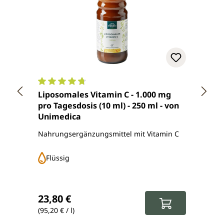
Durchschnittliche Bewertung von 4.7 von 5 Ster
Durch
Liposomales Vitamin C - 1.000 mg
Natür
pro Tagesdosis (10 ml) - 250 ml - von
Extra
Unimedica
180 K
Nahrungsergänzungsmittel mit Vitamin C
Nahru
natürl
Flüssig
Ka
Regulärer Preis:
Regul
23,80 €
19,5
(95,20 € / l)
(183,96