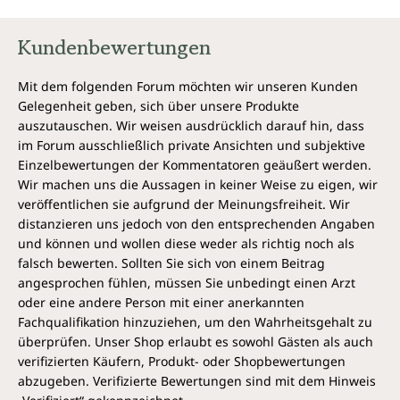
Die Lipidbläschen sind nach innen wasserabstoßend.
Dadurch sind die Inhaltsstoffe, wie das
Kundenbewertungen
eingeschlossene Vitamin C, geschützt, bis sie von den
Zellen im Körper aufgenommen werden. Außen sind
die Bläschen wasserlöslich, so dass sie beim
Mit dem folgenden Forum möchten wir unseren Kunden
Zusammentreffen und Verschmelzen mit der
Gelegenheit geben, sich über unsere Produkte
Zellmembran ihre Inhaltsstoffe an die Zelle
auszutauschen. Wir weisen ausdrücklich darauf hin, dass
freigeben.
im Forum ausschließlich private Ansichten und subjektive
Einzelbewertungen der Kommentatoren geäußert werden.
Die PureWay-C®-Liposomen werden vom Magen-
Wir machen uns die Aussagen in keiner Weise zu eigen, wir
Darm-System „erkannt" und sobald PureWay-C® im
veröffentlichen sie aufgrund der Meinungsfreiheit. Wir
Blut ist, sorgen die pflanzlichen Fettsäuren für eine
distanzieren uns jedoch von den entsprechenden Angaben
verbesserte Aufnahme, Verteilung und Verweildauer
und können und wollen diese weder als richtig noch als
im Körper. Liposomal PureWay-C™ Vitamin C Kapseln
falsch bewerten. Sollten Sie sich von einem Beitrag
haben dadurch einen gewissen Depoteffekt.
angesprochen fühlen, müssen Sie unbedingt einen Arzt
oder eine andere Person mit einer anerkannten
Zudem ist Liposomal PureWay-C™ Vitamin C rein
Fachqualifikation hinzuziehen, um den Wahrheitsgehalt zu
pflanzlich.
überprüfen. Unser Shop erlaubt es sowohl Gästen als auch
verifizierten Käufern, Produkt- oder Shopbewertungen
Wirkungsspektrum*
abzugeben. Verifizierte Bewertungen sind mit dem Hinweis