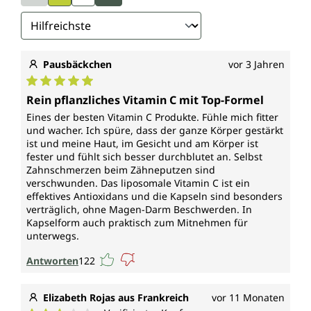
* Durch die Europäische Behörde für
Lebensmittelsicherheit zugelassene
gesundheitsbezogene Angaben
Wann sollte man die Ernährung mit
Pausbäckchen
vor 3 Jahren
Vitamin C Kapseln ergänzen?
Durchschnittliche Bewertung von 5 von 5 Sternen
Rein pflanzliches Vitamin C mit Top-Formel
Vitamin C ist zwar in vielen Obst- und Gemüsesorten
Eines der besten Vitamin C Produkte. Fühle mich fitter
enthalten, aber manche Menschen nehmen über ihre
und wacher. Ich spüre, dass der ganze Körper gestärkt
Ernährung allein nicht genug von diesem Nährstoff
ist und meine Haut, im Gesicht und am Körper ist
auf. Besonders im Winter leidet der Nährstoffgehalt
fester und fühlt sich besser durchblutet an. Selbst
bei Obst und Gemüse durch Lagerung und
Zahnschmerzen beim Zähneputzen sind
Transport. In diesen Fällen kann die Einnahme eines
verschwunden. Das liposomale Vitamin C ist ein
effektives Antioxidans und die Kapseln sind besonders
Vitamin-C-Präparats wie Liposomal PureWay-C™
verträglich, ohne Magen-Darm Beschwerden. In
Vitamin C Kapseln von Vorteil sein. 1 Kapsel deckt
Kapselform auch praktisch zum Mitnehmen für
den täglich empfohlenen Bedarf an Vitamin C zu 625
unterwegs.
%.
Antworten
122
Jedes Glas Liposomal PureWay-C™ Vitamin C Kapseln
von Unimedica enthält 100 Kapseln. Das entspricht
Elizabeth Rojas aus Frankreich
vor 11 Monaten
einem Vorrat von 100 Tagen.