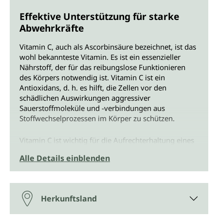
Effektive Unterstützung für starke
Abwehrkräfte
Vitamin C, auch als Ascorbinsäure bezeichnet, ist das
wohl bekannteste Vitamin. Es ist ein essenzieller
Nährstoff, der für das reibungslose Funktionieren
des Körpers notwendig ist. Vitamin C ist ein
Antioxidans, d. h. es hilft, die Zellen vor den
schädlichen Auswirkungen aggressiver
Sauerstoffmoleküle und -verbindungen aus
Stoffwechselprozessen im Körper zu schützen.
Vitamin C ist wichtig für die Aufrechterhaltung eines
gesunden Immunsystems und kann auch zur
Alle Details einblenden
Unterstützung der kardiovaskulären Gesundheit,
einer gesunden Haut und einer guten Gehirnfunktion
beitragen. Vitamin C ist außerdem wichtig für die
Synthese von Kollagen, einem Protein, das für das
Herkunftsland
Wachstum und die Reparatur von Gewebe im Körper
unerlässlich ist.