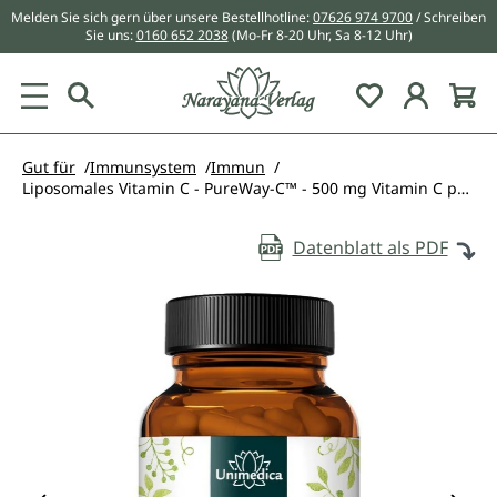
Melden Sie sich gern über unsere Bestellhotline:
07626 974 9700
/ Schreiben
alt springen
Sie uns:
0160 652 2038
(Mo-Fr 8-20 Uhr, Sa 8-12 Uhr)
Du hast 0 Pr
Gut für
Immunsystem
Immun
Liposomales Vitamin C - PureWay-C™ - 500 mg Vitamin C pro Tagesdosis (1 Kapsel) - 100 Kapseln - von Unimedica
Datenblatt als PDF
Bildergalerie überspringen