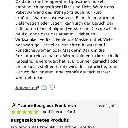
Oxidation und Temperatur: Liposome sind sehr
empfindlich gegenüber Hitze und Licht. Wurde das
Paket während des Transports auch nur kurz
erhöhter Wärme ausgesetzt (z. B. in einem warmen
Lieferwagen oder Lager), kann sich der Geruch der
Fettsäuren (Phospholipide) verstärken. Dies geschieht
häufig, ohne dass das Vitamin C dabei an
Wirksamkeit verliert. Fehlende Maskiermittel: Viele
hochwertige Hersteller verzichten bewusst auf
künstliche Aromen oder Maskiermittel, um die
Rezeptur rein zu halten. Wenn Unimedica kürzlich die
Kapselhülle verändert hat (z. B. dünner gemacht oder
einen Zusatzstoff entfernt), wird der natürliche, rohe
Geruch der inneren Inhaltsstoffe deutlich stärker
wahrnehmbar.
Antworten
6
Yvonne Bourg aus Frankreich
vor 1 Jahr
Verifizierter Kauf
Durchschnittliche Bewertung von 5 von 5 Sternen
ausgezeichnetes Produkt
Ein sehr gutes Produkt, das schnell positive