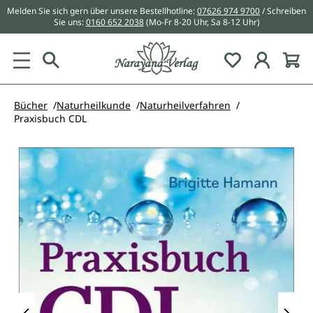
Melden Sie sich gern über unsere Bestellhotline:
07626 974 9700
/ Schreiben
alt springen
Sie uns:
0160 652 2038
(Mo-Fr 8-20 Uhr, Sa 8-12 Uhr)
Du hast 0 Pr
Bücher
Naturheilkunde
Naturheilverfahren
Praxisbuch CDL
Bildergalerie überspringen