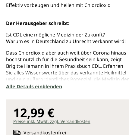
Durchschnittliche Bewertung von 4.8 von 5 Sternen
Effektiv vorbeugen und heilen mit Chlordioxid
Der Herausgeber schreibt:
Ist CDL eine mögliche Medizin der Zukunft?
Warum es in Deutschland zu Unrecht verkannt wird!
Dass Chlordioxid aber auch weit über Corona hinaus
höchst nützlich für die Gesundheit sein kann, zeigt
Brigitte Hamann in ihrem Praxisbuch CDL. Erfahren
Sie alles Wissenswerte über das verkannte Heilmittel
und sein außerordentliches Potenzial, die Medizin der
Zukunft mitzugestalten.
Alle Details einblenden
Von Bill Gates unterdrückt, in Deutschland nicht
anerkannt: Obwohl die Wirkung von CDL
12,99 €
(Chlordioxid) seit Langem bekannt ist und durch
Studien belegt wurde, ist es als Medikament in
Preise inkl. MwSt. zzgl. Versandkosten
Deutschland nicht zugelassen. Es gibt allerdings
Länder, in denen das durchaus der Fall ist. Auch in
Versandkostenfrei