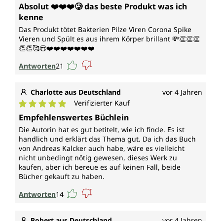
Durchschnittliche Bewertung von 5 von 5 Sternen
Absolut ❤️❤️❤️🥲 das beste Produkt was ich
kenne
Das Produkt tötet Bakterien Pilze Viren Corona Spike
Vieren und Spült es aus ihrem Körper brillant 💸👏👏👏
👏👏🥰😍❤️❤️❤️❤️❤️❤️❤️
Antworten
21
Charlotte aus Deutschland
vor 4 Jahren
Verifizierter Kauf
Durchschnittliche Bewertung von 5 von 5 Sternen
Empfehlenswertes Büchlein
Die Autorin hat es gut betitelt, wie ich finde. Es ist
handlich und erklärt das Thema gut. Da ich das Buch
von Andreas Kalcker auch habe, wäre es vielleicht
nicht unbedingt nötig gewesen, dieses Werk zu
kaufen, aber ich bereue es auf keinen Fall, beide
Bücher gekauft zu haben.
Antworten
14
Robert aus Deutschland
vor 4 Jahren