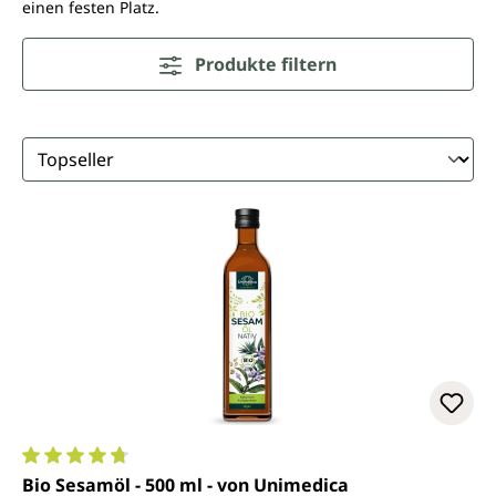
einen festen Platz.
Produkte filtern
Durchschnittliche Bewertung von 4.7 von 5 Sternen
Bio Sesamöl - 500 ml - von Unimedica