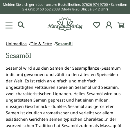
Melden Sie sich gern über unsere Bestellhotline:
07626 974 9700
/ Schreiben
alt springen
Sie uns:
0160 652 2038
(Mo-Fr 8-20 Uhr, Sa 8-12 Uhr)
Du hast 0 Pr
Unimedica
Öle & Fette
Sesamöl
Sesamöl
Sesamöl wird aus den Samen der Sesampflanze (Sesamum
indicum) gewonnen und zählt zu den ältesten Speiseölen
der Welt. Es ist reich an einfach und mehrfach
ungesättigten Fettsäuren sowie an Sesamol und Sesamin,
zwei charakteristischen Lignanen. Helles Sesamöl wird aus
ungerösteten Samen gepresst und hat einen milden,
nussigen Geschmack – dunkles Sesamöl aus gerösteten
Samen ist deutlich aromatischer und verleiht vor allem
asiatischen Gerichten seinen typischen Charakter. In der
ayurvedischen Tradition hat Sesamöl zudem als Massageöl