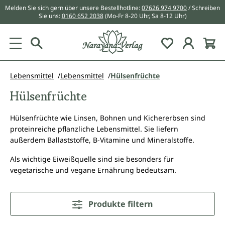
Melden Sie sich gern über unsere Bestellhotline:
07626 974 9700
/ Schreiben
alt springen
Sie uns:
0160 652 2038
(Mo-Fr 8-20 Uhr, Sa 8-12 Uhr)
Du hast 0 Pr
Lebensmittel
Lebensmittel
Hülsenfrüchte
Hülsenfrüchte
Hülsenfrüchte wie Linsen, Bohnen und Kichererbsen sind
proteinreiche pflanzliche Lebensmittel. Sie liefern
außerdem Ballaststoffe, B-Vitamine und Mineralstoffe.
Als wichtige Eiweißquelle sind sie besonders für
vegetarische und vegane Ernährung bedeutsam.
Produkte filtern