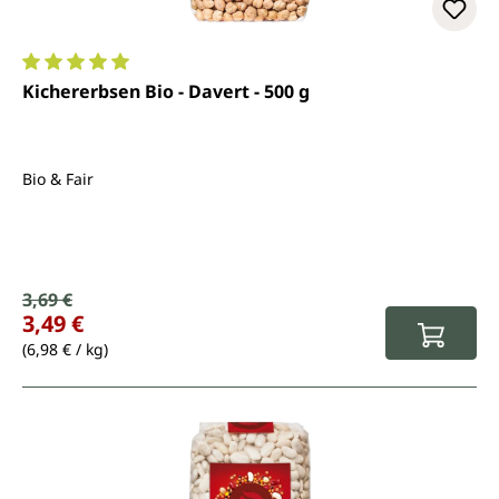
Durchschnittliche Bewertung von 5 von 5 Sternen
Kichererbsen Bio - Davert - 500 g
Bio & Fair
Verkaufspreis:
3,69 €
Regulärer Preis:
3,49 €
(6,98 € / kg)