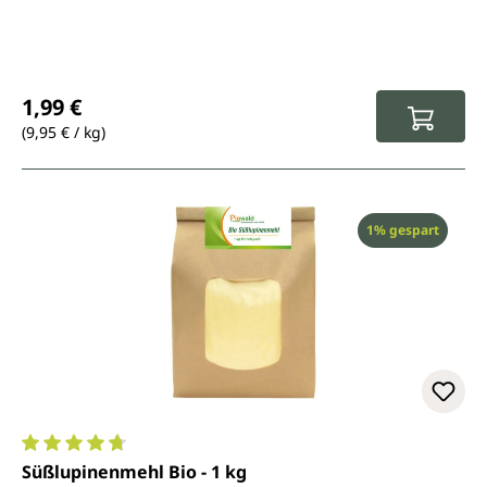
Regulärer Preis:
1,99 €
(9,95 € / kg)
Rabatt
1% gespart
Durchschnittliche Bewertung von 4.7 von 5 Sternen
Süßlupinenmehl Bio - 1 kg