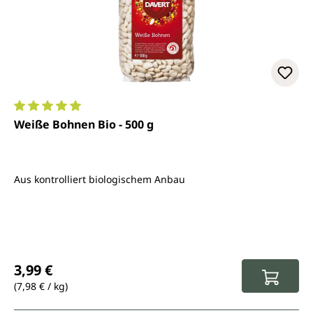
Durchschnittliche Bewertung von 5 von 5 Sternen
Weiße Bohnen Bio - 500 g
Aus kontrolliert biologischem Anbau
Regulärer Preis:
3,99 €
(7,98 € / kg)