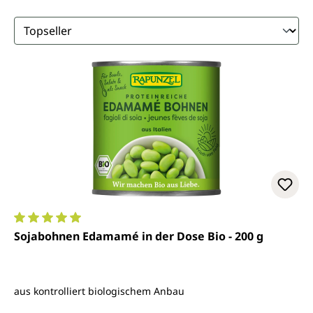
Durchschnittliche Bewertung von 5 von 5 Sternen
Sojabohnen Edamamé in der Dose Bio - 200 g
aus kontrolliert biologischem Anbau