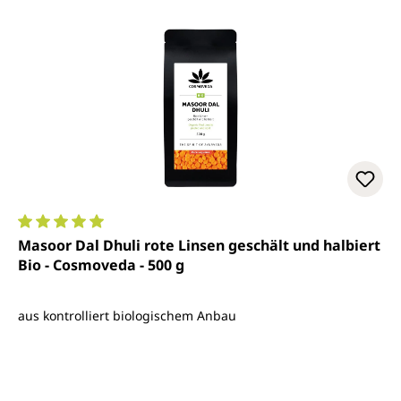
Durchschnittliche Bewertung von 5 von 5 Sternen
Masoor Dal Dhuli rote Linsen geschält und halbiert
Bio - Cosmoveda - 500 g
aus kontrolliert biologischem Anbau