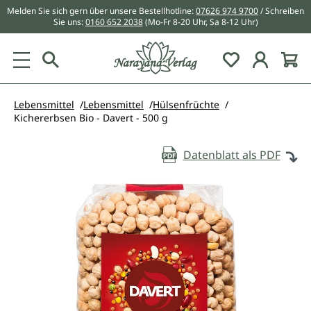
Melden Sie sich gern über unsere Bestellhotline:
07626 974 9700
/ Schreiben
alt springen
Sie uns:
0160 652 2038
(Mo-Fr 8-20 Uhr, Sa 8-12 Uhr)
Du hast 0 Pr
Lebensmittel
Lebensmittel
Hülsenfrüchte
Kichererbsen Bio - Davert - 500 g
Datenblatt als PDF
Bildergalerie überspringen