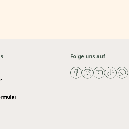
es
Folge uns auf
z
ormular