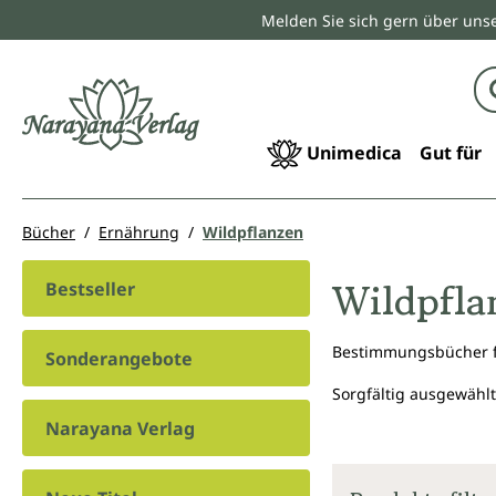
Melden Sie sich gern über unse
springen
Zur Hauptnavigation springen
Unimedica
Gut für
Bücher
Ernährung
Wildpflanzen
Wildpfla
Bestseller
Bestimmungsbücher fü
Sonderangebote
Sorgfältig ausgewählt
Narayana Verlag