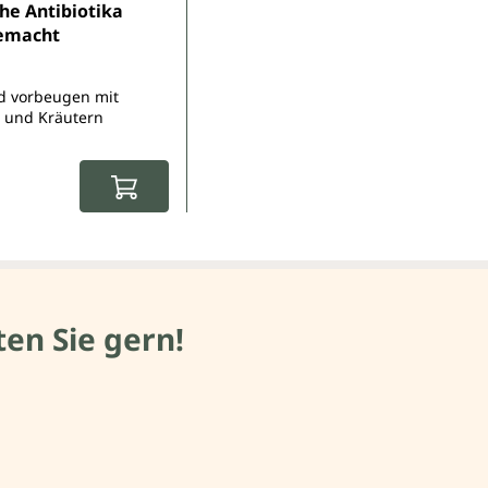
Sternen
che Antibiotika
gemacht
d vorbeugen mit
 und Kräutern
r Preis:
en Sie gern!