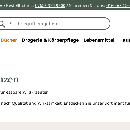
re Bestellhotline:
07626 974 9700
/ Schreiben Sie uns:
0160 652 2
Bücher
Drogerie & Körperpflege
Lebensmittel
Haus
nzen
r essbare Wildkraeuter.
 nach Qualität und Wirksamkeit. Entdecken Sie unser Sortiment f