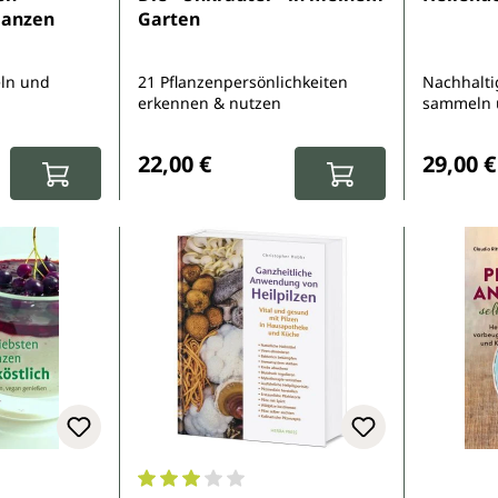
lanzen
Garten
ln und
21 Pflanzenpersönlichkeiten
Nachhalti
erkennen & nutzen
sammeln 
Naturmedi
:
Regulärer Preis:
Reguläre
22,00 €
29,00 €