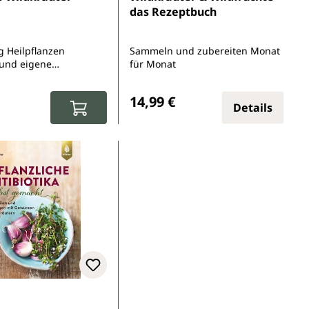
das Rezeptbuch
g Heilpflanzen
Sammeln und zubereiten Monat
und eigene
für Monat
zin herstellen
r Preis:
Regulärer Preis:
14,99 €
Details