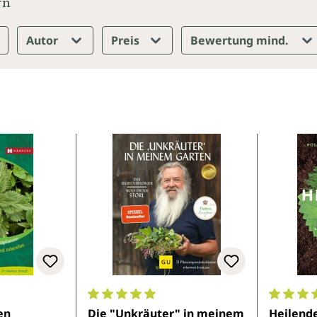
rn
Autor
Preis
Bewertung mind.
e Bewertung von 5 von 5 Sternen
Durchschnittliche Bewertung von 5 von 5 
Durchsch
en
Die "Unkräuter" in meinem
Heilend