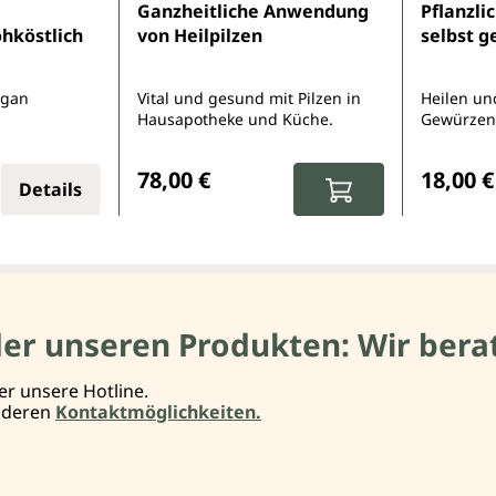
Durchschnittliche Bewertung von 3 von 5 
Ganzheitliche Anwendung
Pflanzli
ohköstlich
von Heilpilzen
selbst 
egan
Vital und gesund mit Pilzen in
Heilen un
Hausapotheke und Küche.
Gewürzen
:
Regulärer Preis:
Reguläre
78,00 €
18,00 €
Details
der unseren Produkten: Wir berat
er unsere Hotline.
anderen
Kontaktmöglichkeiten.