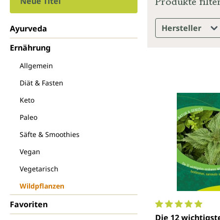
Produkte filte
Neue Titel
Hersteller
Ayurveda
Ernährung
Allgemein
Diät & Fasten
Keto
Paleo
Säfte & Smoothies
Vegan
Vegetarisch
Wildpflanzen
Favoriten
Durchschnittlich
Die 12 wichtigst