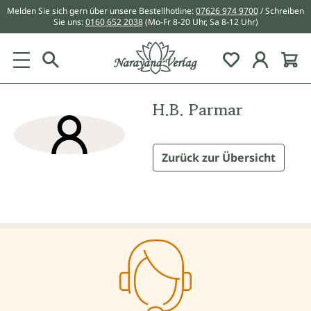
Melden Sie sich gern über unsere Bestellhotline:
07626 974 9700
/ Schreiben
alt springen
Sie uns:
0160 652 2038
(Mo-Fr 8-20 Uhr, Sa 8-12 Uhr)
Du hast 0 Pr
H.B. Parmar
Zurück zur Übersicht