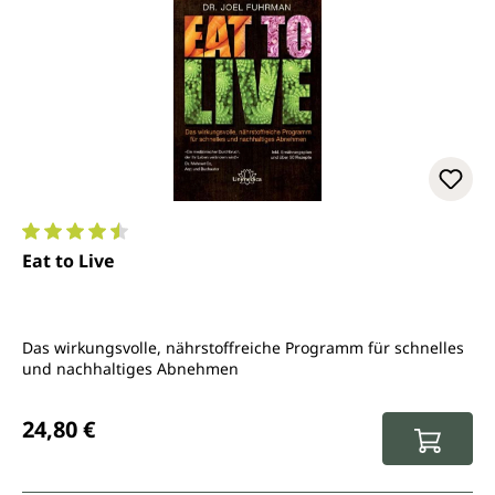
Durchschnittliche Bewertung von 4.6 von 5 Sternen
Eat to Live
Das wirkungsvolle, nährstoffreiche Programm für schnelles
und nachhaltiges Abnehmen
Regulärer Preis:
24,80 €