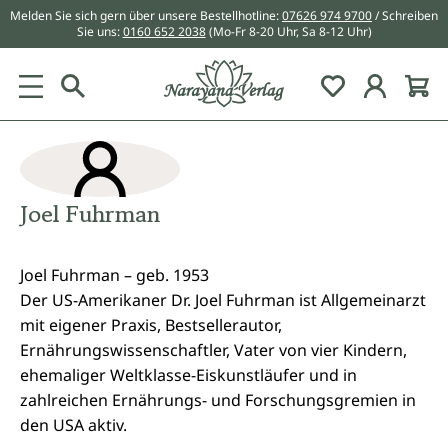
Melden Sie sich gern über unsere Bestellhotline:
07626 974 9700
/ Schreiben
alt springen
Sie uns:
0160 652 2038
(Mo-Fr 8-20 Uhr, Sa 8-12 Uhr)
Du hast 0 Pr
Joel Fuhrman
Joel Fuhrman – geb. 1953
Der US-Amerikaner Dr. Joel Fuhrman ist Allgemeinarzt
mit eigener Praxis, Bestsellerautor,
Ernährungswissenschaftler, Vater von vier Kindern,
ehemaliger Weltklasse-Eiskunstläufer und in
zahlreichen Ernährungs- und Forschungsgremien in
den USA aktiv.