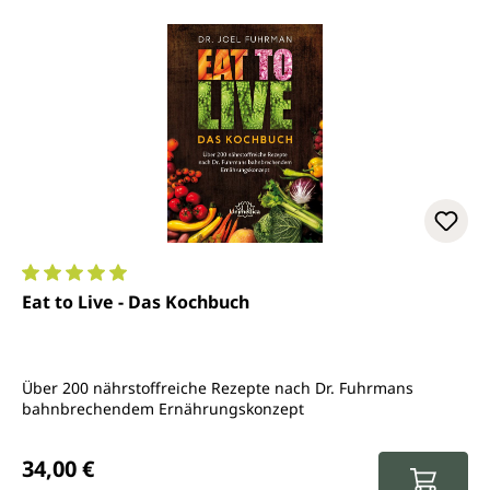
Durchschnittliche Bewertung von 5 von 5 Sternen
Eat to Live - Das Kochbuch
Über 200 nährstoffreiche Rezepte nach Dr. Fuhrmans
bahnbrechendem Ernährungskonzept
Regulärer Preis:
34,00 €