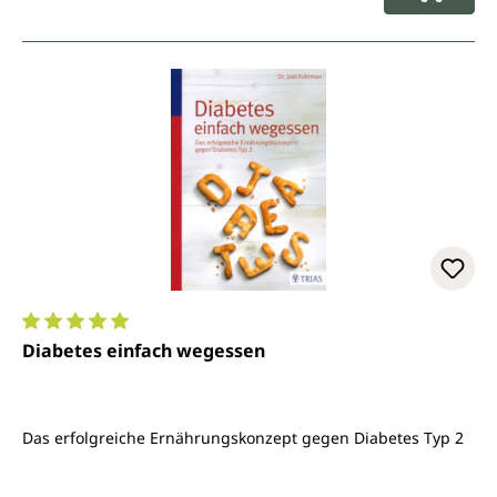
Durchschnittliche Bewertung von 5 von 5 Sternen
Diabetes einfach wegessen
Das erfolgreiche Ernährungskonzept gegen Diabetes Typ 2