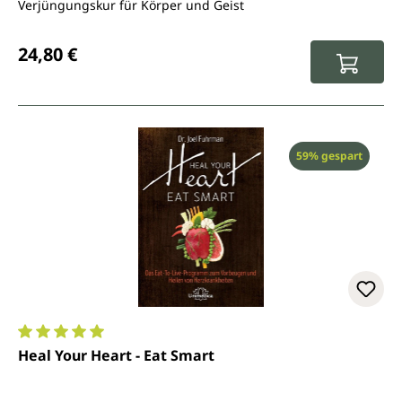
Verjüngungskur für Körper und Geist
Regulärer Preis:
24,80 €
Rabatt
59% gespart
Durchschnittliche Bewertung von 5 von 5 Sternen
Heal Your Heart - Eat Smart