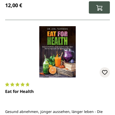
Regulärer Preis:
12,00 €
Durchschnittliche Bewertung von 4.7 von 5 Sternen
Eat for Health
Gesund abnehmen, jünger aussehen, länger leben - Die