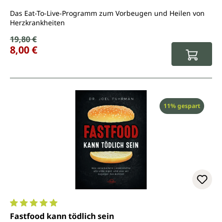
Das Eat-To-Live-Programm zum Vorbeugen und Heilen von
Herzkrankheiten
Verkaufspreis:
19,80 €
Regulärer Preis:
8,00 €
Rabatt
11% gespart
Durchschnittliche Bewertung von 5 von 5 Sternen
Fastfood kann tödlich sein