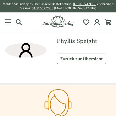
Melden Sie sich gern über unsere Bestellhotline:
07626 974 9700
/ Schreiben
alt springen
Sie uns:
0160 652 2038
(Mo-Fr 8-20 Uhr, Sa 8-12 Uhr)
Du hast 0 Pr
Phyllis Speight
Zurück zur Übersicht