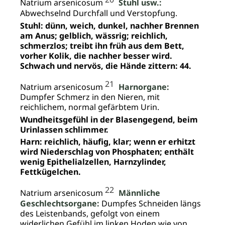
Natrium arsenicosum
Stuhl usw.:
Abwechselnd Durchfall und Verstopfung.
Stuhl: dünn, weich, dunkel, nachher Brennen
am Anus; gelblich, wässrig; reichlich,
schmerzlos; treibt ihn früh aus dem Bett,
vorher Kolik, die nachher besser wird.
Schwach und nervös, die Hände zittern: 44.
21
Natrium arsenicosum
Harnorgane:
Dumpfer Schmerz in den Nieren, mit
reichlichem, normal gefärbtem Urin.
Wundheitsgefühl in der Blasengegend, beim
Urinlassen schlimmer.
Harn: reichlich, häufig, klar; wenn er erhitzt
wird Niederschlag von Phosphaten; enthält
wenig Epithelialzellen, Harnzylinder,
Fettkügelchen.
22
Natrium arsenicosum
Männliche
Geschlechtsorgane:
Dumpfes Schneiden längs
des Leistenbands, gefolgt von einem
widerlichen Gefühl im linken Hoden wie von