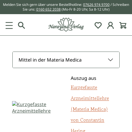
Melden Sie sich gern über unsere Bestellhotline:
07626 974 9700
/ Schreiben
alt springen
Sie uns:
0160 652 2038
(Mo-Fr 8-20 Uhr, Sa 8-12 Uhr)
Du hast 0 Pr
Mittel in der Materia Medica
Auszug aus
Kurzgefasste
Arzneimittellehre
(Materia Medica)
von Constantin
Hering