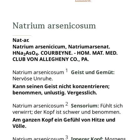
Natrium arsenicosum
Nat-ar.
Natrium arsenicicum, Natriumarsenat.
HNa
AsO
.
COURBEYNE. - HOM. MAT. MED.
2
4
CLUB VON ALLEGHENY CO., PA
.
1
Natrium arsenicosum
Geist und Gemüt:
Nervöse Unruhe.
Kann seinen Geist nicht konzentrieren;
benommen, unlustig. Vergesslich.
2
Natrium arsenicosum
Sensorium:
Fühlt sich
verwirrt; der Kopf ist schwer und benommen.
Am ganzen Kopf ein Gefühl von Hitze und
Völle.
3
Natrium arsenicosum
Innerer Kopf:
Morgens