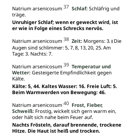
37
Natrium arsenicosum
Schlaf:
Schläfrig und
träge.
Unruhiger Schlaf; wenn er geweckt wird, ist
er wie in Folge eines Schrecks nervös.
38
Natrium arsenicosum
Zeit:
Morgens: 3.
Die
I
Augen sind schlimmer: 5, 7, 8, 13, 20, 25. Am
Tage: 3. Nachts: 7.
39
Natrium arsenicosum
Temperatur und
Wetter:
Gesteigerte Empfindlichkeit gegen
Kälte.
Kälte: 5, 44. Kaltes Wasser: 16. Freie Luft: 5.
Beim Warmwerden von Bewegung: 46.
40
Natrium arsenicosum
Frost, Fieber,
Schweiß:
Frostig, wickelt sich gern warm ein,
oder hält sich nahe beim Feuer auf.
Nachts Frösteln, darauf brennende, trockene
Hitze. Die Haut ist heiß und trocken.