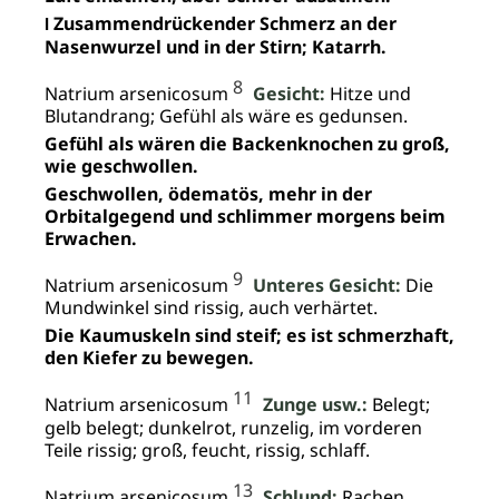
Zusammendrückender Schmerz an der
I
Nasenwurzel und in der Stirn; Katarrh.
8
Natrium arsenicosum
Gesicht:
Hitze und
Blutandrang; Gefühl als wäre es gedunsen.
Gefühl als wären die Backenknochen zu groß,
wie geschwollen.
Geschwollen, ödematös, mehr in der
Orbitalgegend und schlimmer morgens beim
Erwachen.
9
Natrium arsenicosum
Unteres Gesicht:
Die
Mundwinkel sind rissig, auch verhärtet.
Die Kaumuskeln sind steif; es ist schmerzhaft,
den Kiefer zu bewegen.
11
Natrium arsenicosum
Zunge usw.:
Belegt;
gelb belegt; dunkelrot, runzelig, im vorderen
Teile rissig; groß, feucht, rissig, schlaff.
13
Natrium arsenicosum
Schlund:
Rachen