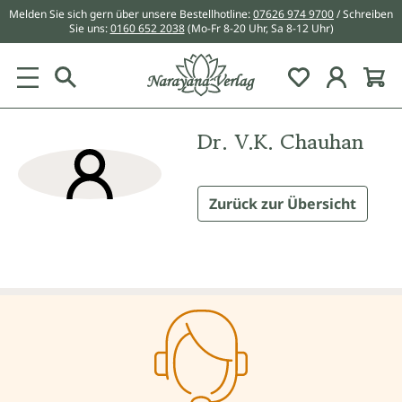
Melden Sie sich gern über unsere Bestellhotline:
07626 974 9700
/ Schreiben
alt springen
Sie uns:
0160 652 2038
(Mo-Fr 8-20 Uhr, Sa 8-12 Uhr)
Du hast 0 Pr
Dr. V.K. Chauhan
Zurück zur Übersicht