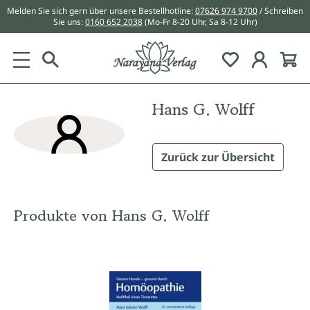
Melden Sie sich gern über unsere Bestellhotline:
07626 974 9700
/ Schreiben
alt springen
Sie uns:
0160 652 2038
(Mo-Fr 8-20 Uhr, Sa 8-12 Uhr)
Du hast 0 Pr
Hans G. Wolff
Zurück zur Übersicht
Produkte von Hans G. Wolff