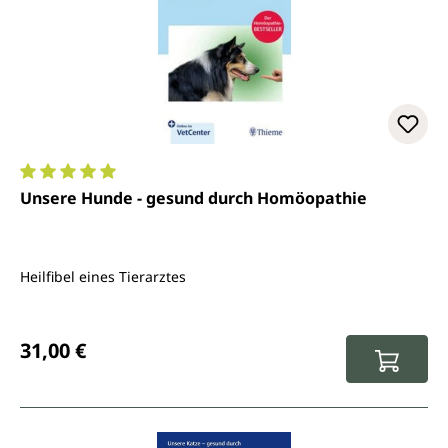
Durchschnittliche Bewertung von 5 von 5 Sternen
Unsere Hunde - gesund durch Homöopathie
Heilfibel eines Tierarztes
Regulärer Preis:
31,00 €