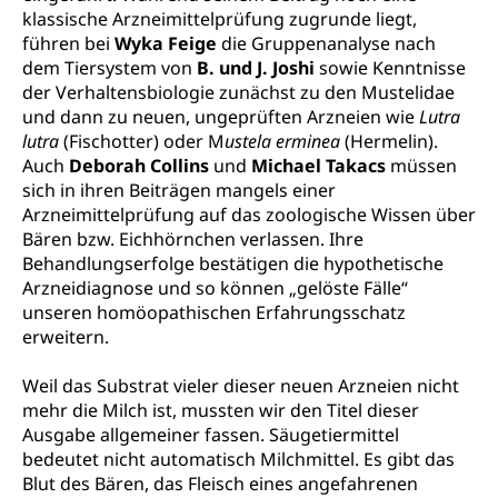
klassische Arzneimittelprüfung zugrunde liegt,
führen bei
Wyka Feige
die Gruppenanalyse nach
dem Tiersystem von
B. und J. Joshi
sowie Kenntnisse
der Verhaltensbiologie zunächst zu den Mustelidae
und dann zu neuen, ungeprüften Arzneien wie
Lutra
lutra
(Fischotter) oder M
ustela erminea
(Hermelin).
Auch
Deborah Collins
und
Michael Takacs
müssen
sich in ihren Beiträgen mangels einer
Arzneimittelprüfung auf das zoologische Wissen über
Bären bzw. Eichhörnchen verlassen. Ihre
Behandlungserfolge bestätigen die hypothetische
Arzneidiagnose und so können „gelöste Fälle“
unseren homöopathischen Erfahrungsschatz
erweitern.
Weil das Substrat vieler dieser neuen Arzneien nicht
mehr die Milch ist, mussten wir den Titel dieser
Ausgabe allgemeiner fassen. Säugetiermittel
bedeutet nicht automatisch Milchmittel. Es gibt das
Blut des Bären, das Fleisch eines angefahrenen