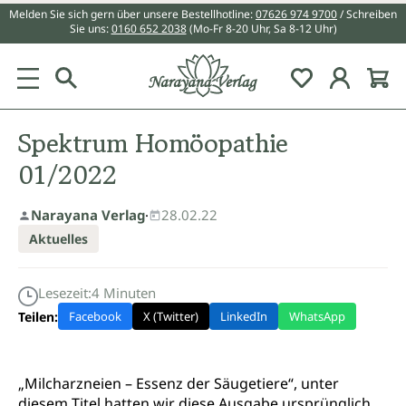
Melden Sie sich gern über unsere Bestellhotline:
07626 974 9700
/ Schreiben
alt springen
Sie uns:
0160 652 2038
(Mo-Fr 8-20 Uhr, Sa 8-12 Uhr)
Du hast 0 Pr
Spektrum Homöopathie
01/2022
Narayana Verlag
·
28.02.22
Aktuelles
Lesezeit:
4
Minuten
Teilen:
Facebook
X (Twitter)
LinkedIn
WhatsApp
„Milcharzneien – Essenz der Säugetiere“, unter
diesem Titel hatten wir diese Ausgabe ursprünglich