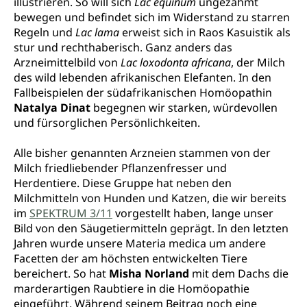
illustrieren. So will sich
Lac equinum
ungezähmt
bewegen und befindet sich im Widerstand zu starren
Regeln und
Lac lama
erweist sich in Raos Kasuistik als
stur und rechthaberisch. Ganz anders das
Arzneimittelbild von
Lac loxodonta africana
, der Milch
des wild lebenden afrikanischen Elefanten. In den
Fallbeispielen der südafrikanischen Homöopathin
Natalya Dinat
begegnen wir starken, würdevollen
und fürsorglichen Persönlichkeiten.
Alle bisher genannten Arzneien stammen von der
Milch friedliebender Pflanzenfresser und
Herdentiere. Diese Gruppe hat neben den
Milchmitteln von Hunden und Katzen, die wir bereits
im
SPEKTRUM 3/11
vorgestellt haben, lange unser
Bild von den Säugetiermitteln geprägt. In den letzten
Jahren wurde unsere Materia medica um andere
Facetten der am höchsten entwickelten Tiere
bereichert. So hat
Misha Norland
mit dem Dachs die
marderartigen Raubtiere in die Homöopathie
eingeführt. Während seinem Beitrag noch eine