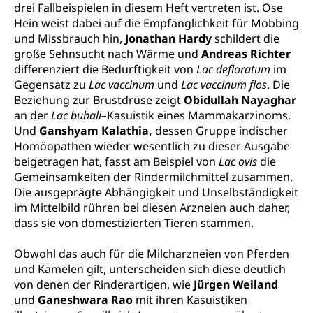
drei Fallbeispielen in diesem Heft vertreten ist. Ose
Hein weist dabei auf die Empfänglichkeit für Mobbing
und Missbrauch hin,
Jonathan Hardy
schildert die
große Sehnsucht nach Wärme und
Andreas Richter
differenziert die Bedürftigkeit von
Lac defloratum
im
Gegensatz zu
Lac vaccinum
und
Lac vaccinum flos
. Die
Beziehung zur Brustdrüse zeigt
Obidullah Nayaghar
an der
Lac bubali–
Kasuistik eines Mammakarzinoms.
Und
Ganshyam Kalathia,
dessen Gruppe indischer
Homöopathen wieder wesentlich zu dieser Ausgabe
beigetragen hat, fasst am Beispiel von
Lac ovis
die
Gemeinsamkeiten der Rindermilchmittel zusammen.
Die ausgeprägte Abhängigkeit und Unselbständigkeit
im Mittelbild rühren bei diesen Arzneien auch daher,
dass sie von domestizierten Tieren stammen.
Obwohl das auch für die Milcharzneien von Pferden
und Kamelen gilt, unterscheiden sich diese deutlich
von denen der Rinderartigen, wie
Jürgen Weiland
und
Ganeshwara Rao
mit ihren Kasuistiken