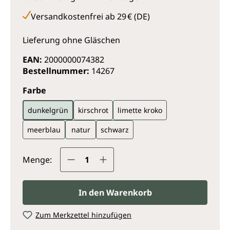
Versandkostenfrei ab 29 € (DE)
Lieferung ohne Gläschen
EAN:
2000000074382
Bestellnummer:
14267
auswählen
Farbe
dunkelgrün
kirschrot
limette kroko
meerblau
natur
schwarz
Produkt Anzahl: Gib den gewünsc
Menge:
In den Warenkorb
Zum Merkzettel hinzufügen