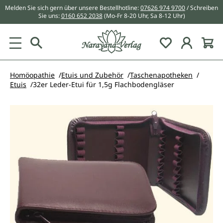
Melden Sie sich gern über unsere Bestellhotline:
07626 974 9700
/ Schreiben
alt springen
Sie uns:
0160 652 2038
(Mo-Fr 8-20 Uhr, Sa 8-12 Uhr)
Du hast 0 Pr
Homöopathie
Etuis und Zubehör
Taschenapotheken
Etuis
32er Leder-Etui für 1,5g Flachbodengläser
Bildergalerie überspringen